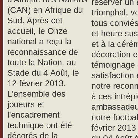
réserver un 
(CAN) en Afrique du
triomphal, v
Sud.
Après cet
tous conviés
accueil, le Onze
et heure sus
national a reçu la
et à la céré
reconnaissance de
décoration e
toute la Nation, au
témoignage 
Stade du 4 Août, le
satisfaction 
12 février 2013.
notre recon
L’ensemble des
à ces intrép
joueurs et
ambassadeu
l’encadrement
notre footbal
technique ont été
février 2013
décorés de la