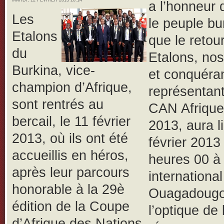
MARDI, 12 FÉVRIER 2013 20:14
a l’honneur 
Les
le peuple bu
Etalons
que le retou
du
Etalons, nos
Burkina, vice-
et conquéra
champion d’Afrique,
représentant
sont rentrés au
CAN Afrique
bercail, le 11 février
2013, aura l
2013, où ils ont été
février 2013
accueillis en héros,
heures 00 à 
après leur parcours
internationa
honorable à la 29è
Ouagadougo
édition de la Coupe
l’optique de 
d’Afrique des Nations