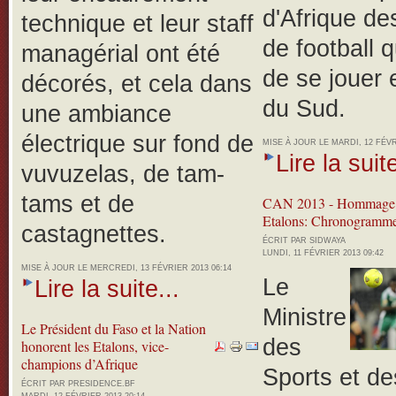
d'Afrique de
technique et leur staff
de football q
managérial ont été
de se jouer 
décorés, et cela dans
du Sud.
une ambiance
électrique sur fond de
MISE À JOUR LE MARDI, 12 FÉVR
Lire la suite
vuvuzelas, de tam-
tams et de
CAN 2013 - Hommage
Etalons: Chronogramme
castagnettes.
ÉCRIT PAR SIDWAYA
LUNDI, 11 FÉVRIER 2013 09:42
MISE À JOUR LE MERCREDI, 13 FÉVRIER 2013 06:14
Le
Lire la suite...
Ministre
Le Président du Faso et la Nation
des
honorent les Etalons, vice-
champions d’Afrique
Sports et de
ÉCRIT PAR PRESIDENCE.BF