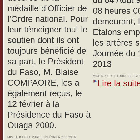
du 04 Août à
médaille d’Officier de
08 heures 0
l’Ordre national.
Pour
demeurant, 
leur témoigner tout le
Etalons emp
soutien dont ils ont
les artères 
toujours bénéficié de
Journée du 1
sa part, le Président
2013
du Faso, M. Blaise
MISE À JOUR LE LUNDI, 11 FÉVRI
COMPAORE, les a
Lire la suite
également reçus, le
12 février à la
Présidence du Faso à
Ouaga 2000.
MISE À JOUR LE MARDI, 12 FÉVRIER 2013 20:16