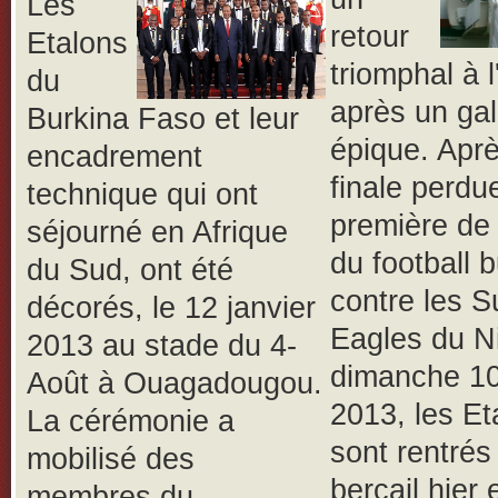
Les
retour
Etalons
triomphal à l
du
après un ga
Burkina Faso et leur
épique. Aprè
encadrement
finale perdue
technique qui ont
première de l
séjourné en Afrique
du football 
du Sud, ont été
contre les S
décorés, le 12 janvier
Eagles du Ni
2013 au stade du 4-
dimanche 10 
Août à Ouagadougou.
2013, les Et
La cérémonie a
sont rentrés
mobilisé des
bercail hier
membres du