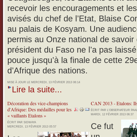
recevoir les encouragements et les
avisés du chef de l’Etat, Blaise C
au palais de Kosyam. Une audienc
permis au Onze national de savoir 
président du Faso ne l’a pas laissé
pouce jusqu’à la finale de cette 2
d’Afrique des nations.
MISE À JOUR LE MERCREDI, 13 FÉVRIER 2013 06:14
Lire la suite...
Décoration des vice-champions
CAN 2013 - Etalons: Ils
d'Afrique: Des médailles pour les
ÉCRIT PAR L'OBSERVATEUR PA
« vaillants Etalons »
MARDI, 12 FÉVRIER 2013 06:37
ÉCRIT PAR SIDWAYA
Ce fut
MERCREDI, 13 FÉVRIER 2013 05:57
un