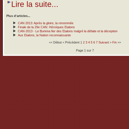
Lire la suite...
Plus d'articles...
CAN 2013: Après la gloire, la renommée
Finale de la 29e CAN: Héroïques Etalons
CAN-2013 - Le Burkina fier des Etalons malgré la défaite et la déception
Aux Etalons, la Nation reconnaissante
<<
Début
<
Précédent
1
2
3
4
5
6
7
Suivant
>
Fin
>>
Page 1 sur 7