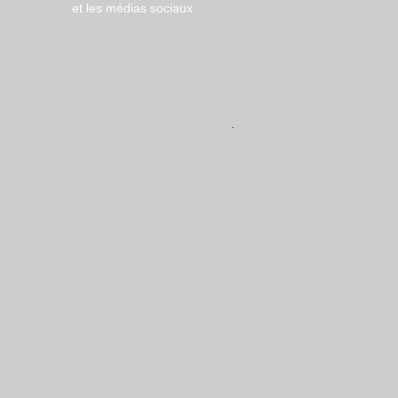
et les médias sociaux
Copyright © 2018 ​2D Solutions |
Mentions légales