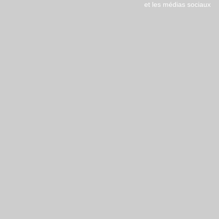
et les médias sociaux
Copyright © 2018 ​2D Solutions |
Menti