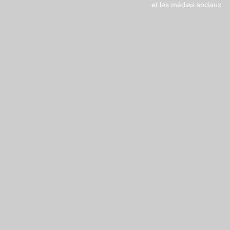
et les médias sociaux
Copyright © 2018 ​2D Solutions |
Menti