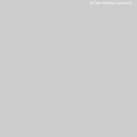
et les médias sociaux
Copyright © 2018 ​2D Solutions |
Menti