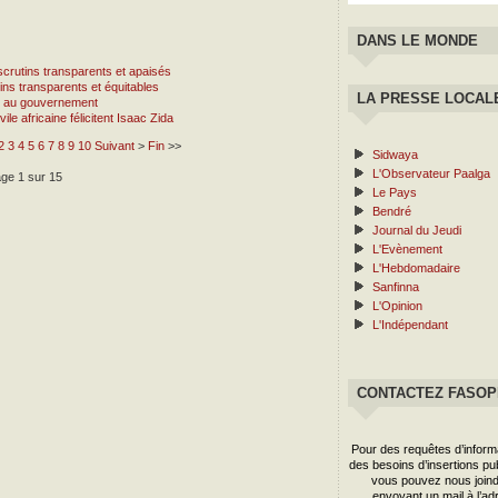
DANS LE MONDE
scrutins transparents et apaisés
ins transparents et équitables
LA PRESSE LOCAL
lan au gouvernement
e africaine félicitent Isaac Zida
2
3
4
5
6
7
8
9
10
Suivant
>
Fin
>>
Sidwaya
L'Observateur Paalga
ge 1 sur 15
Le Pays
Bendré
Journal du Jeudi
L'Evènement
L'Hebdomadaire
Sanfinna
L'Opinion
L'Indépendant
CONTACTEZ FASO
Pour des requêtes d’inform
des besoins d’insertions publ
vous pouvez nous joind
envoyant un mail à l’ad