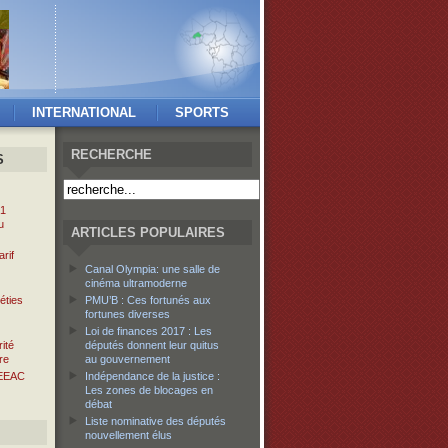
INTERNATIONAL
SPORTS
RECHERCHE
S
 1
u
ARTICLES POPULAIRES
rif
Canal Olympia: une salle de
cinéma ultramoderne
éties
PMU’B : Ces fortunés aux
fortunes diverses
Loi de finances 2017 : Les
ité
députés donnent leur quitus
re
au gouvernement
EEAC
Indépendance de la justice :
Les zones de blocages en
débat
Liste nominative des députés
nouvellement élus