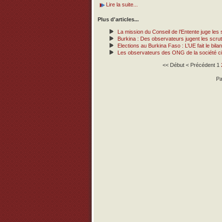
Lire la suite...
Plus d'articles...
La mission du Conseil de l’Entente juge les 
Burkina : Des observateurs jugent les scrut
Elections au Burkina Faso : L’UE fait le bi
Les observateurs des ONG de la société civil
<<
Début
<
Précédent
1
Pa