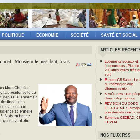
POLITIQUE
ECONOMIE
SOCIÉTÉ
SANTÉ ET SOCIAL
ARTICLES RÉCENT
ionnel : Monsieur le président, à vos
Logements sociaux et
économiques : Plus de
200 attributaires tirés a
sort
Espace G5 Sahel : Le ta
du roaming en voie
och Marc Christian
d’harmonisation
e la présidentielle du
5-Août 1960 : Les périp
, depuis le lendemain
d’une indépendance
ux destinées des
REVISION DU CODE
es était connue.
ELECTORAL : La major
udience solennelle
présidentielle crie victoi
15. Mais en bonne
Sommets CEDEAO: C
, qui doivent être
UEMOA
3
NOS FLUX RSS