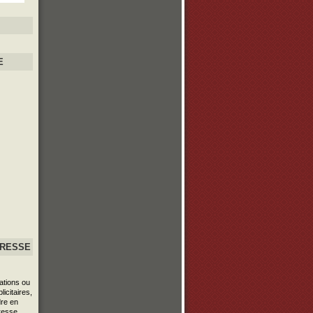
E
PRESSE
ations ou
icitaires,
re en
resse