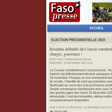
ACCUEIL
ELECTION PRÉSIDENTIELLE 2015
Résultats définitifs du Conseil constitut
charges, gouvernez !
ÉCRIT PAR L'OBSERVATEUR PAALGA
MERCREDI, 16 DÉCEMBRE 2015 10:20
Le Conseil constitutionnel s’est prononcé : R
Kaboré est définitivement déclaré vainqueur d
29 novembre. Presque un non-événement tant
du scrutin, l’identité de celui qui présidera a
Burkinabè au cours des cinq prochaines anné
Simple convenance républicaine donc que l’a
des grands juges hier mardi 15 décembre 20
démocratie, il est des formalités, même inutiles
scrupuleusement respectées.
MISE À JOUR LE MERCREDI, 16 DÉCEMBRE 2015 10:2
Lire la suite...