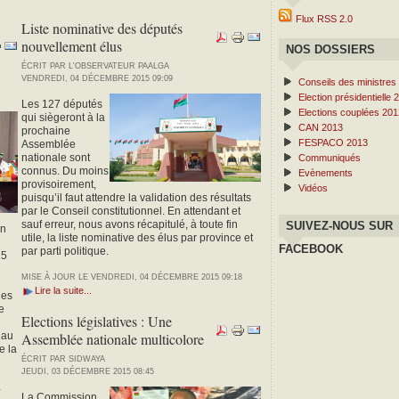
Flux RSS 2.0
Liste nominative des députés
nouvellement élus
NOS DOSSIERS
ÉCRIT PAR L'OBSERVATEUR PAALGA
VENDREDI, 04 DÉCEMBRE 2015 09:09
Conseils des ministres
Election présidentielle 
Les 127 députés
Elections couplées 201
qui siègeront à la
CAN 2013
prochaine
FESPACO 2013
Assemblée
nationale sont
Communiqués
connus. Du moins
Evènements
provisoirement,
Vidéos
puisqu’il faut attendre la validation des résultats
par le Conseil constitutionnel. En attendant et
sauf erreur, nous avons récapitulé, à toute fin
SUIVEZ-NOUS SUR
on
utile, la liste nominative des élus par province et
FACEBOOK
par parti politique.
15
MISE À JOUR LE VENDREDI, 04 DÉCEMBRE 2015 09:18
Lire la suite...
ges
e
Elections législatives : Une
eau
Assemblée nationale multicolore
e la
ÉCRIT PAR SIDWAYA
JEUDI, 03 DÉCEMBRE 2015 08:45
4
La Commission