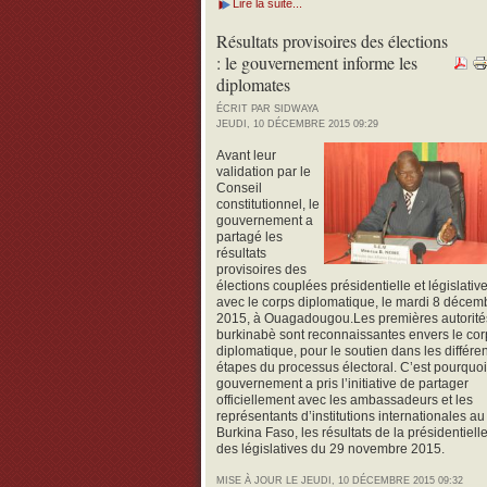
Lire la suite...
Résultats provisoires des élections
: le gouvernement informe les
diplomates
ÉCRIT PAR SIDWAYA
JEUDI, 10 DÉCEMBRE 2015 09:29
Avant leur
validation par le
Conseil
constitutionnel, le
gouvernement a
partagé les
résultats
provisoires des
élections couplées présidentielle et législativ
avec le corps diplomatique, le mardi 8 décem
2015, à Ouagadougou.
Les premières autorité
burkinabè sont reconnaissantes envers le cor
diplomatique, pour le soutien dans les différe
étapes du processus électoral. C’est pourquoi,
gouvernement a pris l’initiative de partager
officiellement avec les ambassadeurs et les
représentants d’institutions internationales au
Burkina Faso, les résultats de la présidentielle
des législatives du 29 novembre 2015.
MISE À JOUR LE JEUDI, 10 DÉCEMBRE 2015 09:32