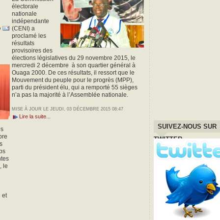
électorale
nationale
indépendante
(CENI) a
proclamé les
résultats
provisoires des
élections législatives du 29 novembre 2015, le
mercredi 2 décembre à son quartier général à
Ouaga 2000. De ces résultats, il ressort que le
Mouvement du peuple pour le progrès (MPP),
parti du président élu, qui a remporté 55 sièges
n’a pas la majorité à l’Assemblée nationale.
MISE À JOUR LE JEUDI, 03 DÉCEMBRE 2015 08:47
Lire la suite...
SUIVEZ-NOUS SUR
es
bre
TWITTER
s
ps
ntes
 le
 et