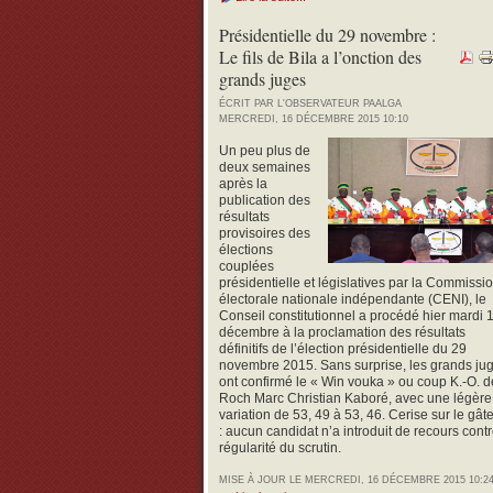
Présidentielle du 29 novembre :
Le fils de Bila a l’onction des
grands juges
ÉCRIT PAR L'OBSERVATEUR PAALGA
MERCREDI, 16 DÉCEMBRE 2015 10:10
Un peu plus de
deux semaines
après la
publication des
résultats
provisoires des
élections
couplées
présidentielle et législatives par la Commissi
électorale nationale indépendante (CENI), le
Conseil constitutionnel a procédé hier mardi 
décembre à la proclamation des résultats
définitifs de l’élection présidentielle du 29
novembre 2015. Sans surprise, les grands ju
ont confirmé le « Win vouka » ou coup K.-O. d
Roch Marc Christian Kaboré, avec une légère
variation de 53, 49 à 53, 46. Cerise sur le gât
: aucun candidat n’a introduit de recours contr
régularité du scrutin.
MISE À JOUR LE MERCREDI, 16 DÉCEMBRE 2015 10:2