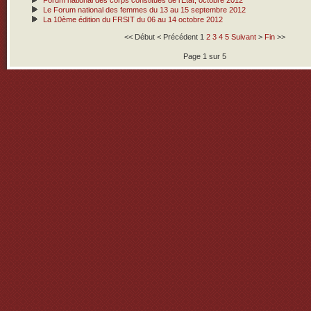
Forum national des corps constitués de l’Etat, octobre 2012
Le Forum national des femmes du 13 au 15 septembre 2012
La 10ème édition du FRSIT du 06 au 14 octobre 2012
<<
Début
<
Précédent
1
2
3
4
5
Suivant
>
Fin
>>
Page 1 sur 5