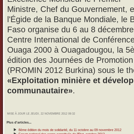
Ministre, Chef du Gouvernement, e
l'Égide de la Banque Mondiale, le 
Faso organise du 6 au 8 décembre
Centre International de Conférenc
Ouaga 2000 à Ouagadougou, la 5
édition des Journées de Promotion
(PROMIN 2012 Burkina) sous le t
«Exploitation minière et dével
communautaire»
.
MISE À JOUR LE JEUDI, 22 NOVEMBRE 2012 09:32
Plus d'articles...
8ème édition du mois de solidarité, du 11 octobre au 09 novembre 2012