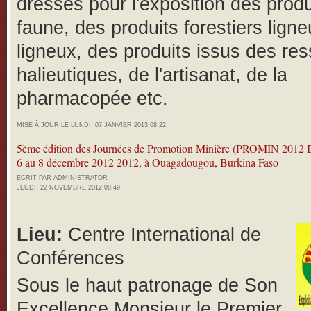
dressés pour l'exposition des produ
faune, des produits forestiers lign
ligneux, des produits issus des re
halieutiques, de l'artisanat, de la
pharmacopée etc.
MISE À JOUR LE LUNDI, 07 JANVIER 2013 08:22
5ème édition des Journées de Promotion Minière (PROMIN 2012 B
6 au 8 décembre 2012 2012, à Ouagadougou, Burkina Faso
ÉCRIT PAR ADMINISTRATOR
JEUDI, 22 NOVEMBRE 2012 08:49
Lieu:
Centre International de
Conférences
Sous le haut patronage de Son
Excellence Monsieur le Premier