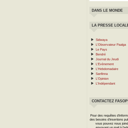
DANS LE MONDE
LA PRESSE LOCAL
Sidwaya
L'Observateur Paalga
Le Pays
Bendré
Journal du Jeudi
L'Evènement
L'Hebdomadaire
Sanfinna
L'Opinion
L'Indépendant
CONTACTEZ FASO
Pour des requêtes d’inform
des besoins d’insertions publ
vous pouvez nous joind
envoyant un mail à l’ad