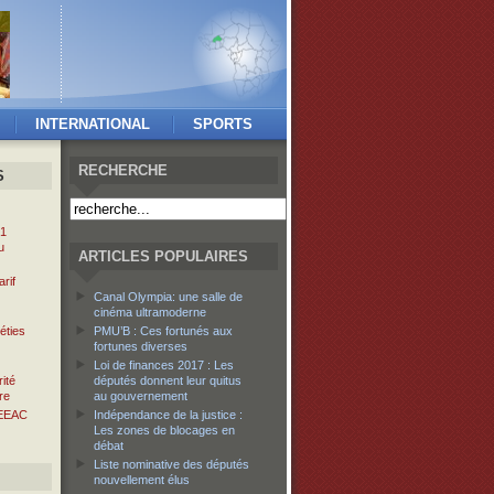
INTERNATIONAL
SPORTS
RECHERCHE
S
 1
u
ARTICLES POPULAIRES
rif
Canal Olympia: une salle de
cinéma ultramoderne
éties
PMU’B : Ces fortunés aux
fortunes diverses
Loi de finances 2017 : Les
ité
députés donnent leur quitus
re
au gouvernement
EEAC
Indépendance de la justice :
Les zones de blocages en
débat
Liste nominative des députés
nouvellement élus