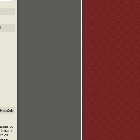
E
PRESSE
ations ou
icitaires,
re en
resse