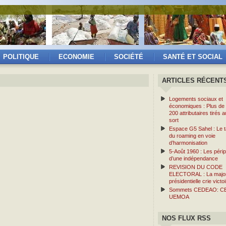
POLITIQUE
ECONOMIE
SOCIÉTÉ
SANTÉ ET SOCIAL
ARTICLES RÉCENT
Logements sociaux et
économiques : Plus de
200 attributaires tirés a
sort
Espace G5 Sahel : Le ta
du roaming en voie
d’harmonisation
5-Août 1960 : Les périp
d’une indépendance
REVISION DU CODE
ELECTORAL : La major
présidentielle crie victoi
Sommets CEDEAO: C
UEMOA
NOS FLUX RSS