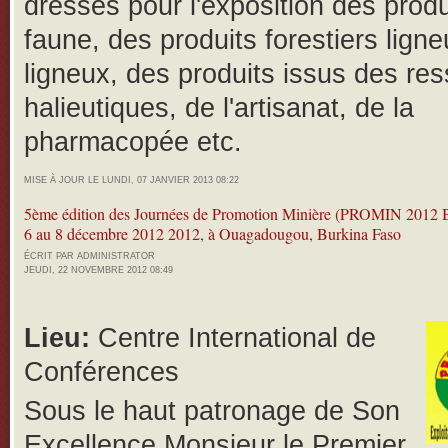
dressés pour l'exposition des produ
faune, des produits forestiers lign
ligneux, des produits issus des re
halieutiques, de l'artisanat, de la
pharmacopée etc.
MISE À JOUR LE LUNDI, 07 JANVIER 2013 08:22
5ème édition des Journées de Promotion Minière (PROMIN 2012 B
6 au 8 décembre 2012 2012, à Ouagadougou, Burkina Faso
ÉCRIT PAR ADMINISTRATOR
JEUDI, 22 NOVEMBRE 2012 08:49
Lieu:
Centre International de
Conférences
Sous le haut patronage de Son
Excellence Monsieur le Premier