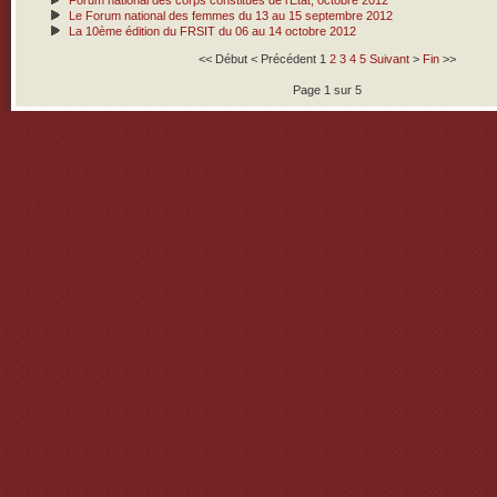
Forum national des corps constitués de l’Etat, octobre 2012
Le Forum national des femmes du 13 au 15 septembre 2012
La 10ème édition du FRSIT du 06 au 14 octobre 2012
<<
Début
<
Précédent
1
2
3
4
5
Suivant
>
Fin
>>
Page 1 sur 5