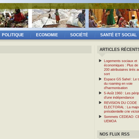
POLITIQUE
ECONOMIE
SOCIÉTÉ
SANTÉ ET SOCIAL
ARTICLES RÉCENT
Logements sociaux et
économiques : Plus de
200 attributaires tirés a
sort
Espace G5 Sahel : Le ta
du roaming en voie
d’harmonisation
5-Août 1960 : Les périp
d’une indépendance
REVISION DU CODE
ELECTORAL : La major
présidentielle crie victoi
Sommets CEDEAO: C
UEMOA
NOS FLUX RSS