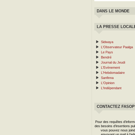
DANS LE MONDE
LA PRESSE LOCAL
Sidwaya
L'Observateur Paalga
Le Pays
Bendré
Journal du Jeudi
L'Evènement
L'Hebdomadaire
Sanfinna
L'Opinion
L'Indépendant
CONTACTEZ FASO
Pour des requêtes d’inform
des besoins d’insertions publ
vous pouvez nous joind
envoyant un mail à l’ad