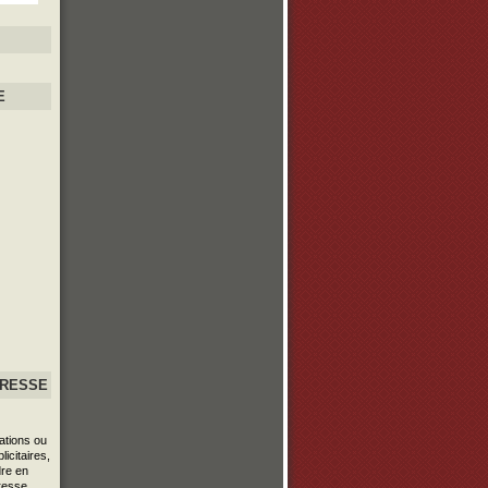
E
PRESSE
ations ou
icitaires,
re en
resse