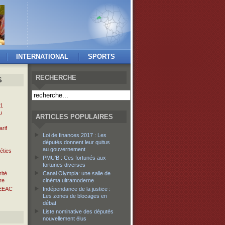
INTERNATIONAL
SPORTS
RECHERCHE
S
 1
u
ARTICLES POPULAIRES
rif
Loi de finances 2017 : Les
députés donnent leur quitus
au gouvernement
éties
PMU’B : Ces fortunés aux
fortunes diverses
ité
Canal Olympia: une salle de
re
cinéma ultramoderne
EEAC
Indépendance de la justice :
Les zones de blocages en
débat
Liste nominative des députés
nouvellement élus