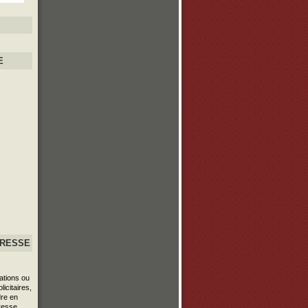
E
PRESSE
ations ou
icitaires,
re en
resse