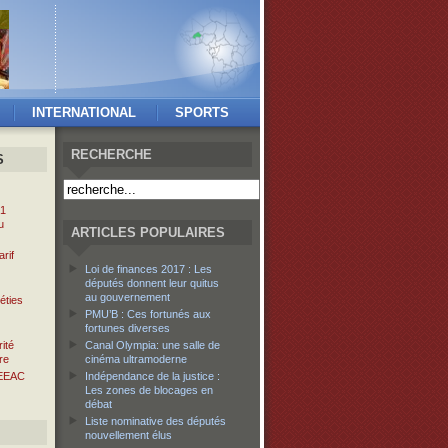
INTERNATIONAL
SPORTS
RECHERCHE
S
 1
u
ARTICLES POPULAIRES
rif
Loi de finances 2017 : Les
députés donnent leur quitus
au gouvernement
éties
PMU’B : Ces fortunés aux
fortunes diverses
ité
Canal Olympia: une salle de
re
cinéma ultramoderne
EEAC
Indépendance de la justice :
Les zones de blocages en
débat
Liste nominative des députés
nouvellement élus