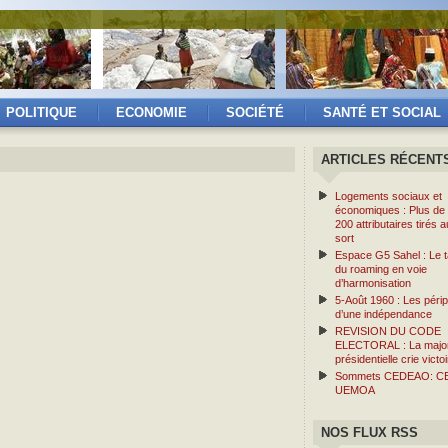
POLITIQUE
ECONOMIE
SOCIÉTÉ
SANTÉ ET SOCIAL
ARTICLES RÉCENT
Logements sociaux et
économiques : Plus de
200 attributaires tirés a
sort
Espace G5 Sahel : Le ta
du roaming en voie
d’harmonisation
5-Août 1960 : Les périp
d’une indépendance
REVISION DU CODE
ELECTORAL : La major
présidentielle crie victoi
Sommets CEDEAO: C
UEMOA
NOS FLUX RSS