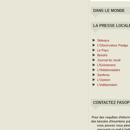
DANS LE MONDE
LA PRESSE LOCAL
Sidwaya
L'Observateur Paalga
Le Pays
Bendré
Journal du Jeudi
L'Evènement
L'Hebdomadaire
Sanfinna
L'Opinion
L'Indépendant
CONTACTEZ FASO
Pour des requêtes d’inform
des besoins d’insertions publ
vous pouvez nous joind
envoyant un mail à l’ad