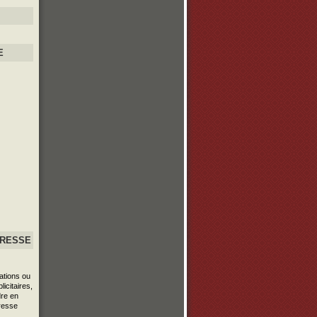
E
PRESSE
ations ou
icitaires,
re en
resse