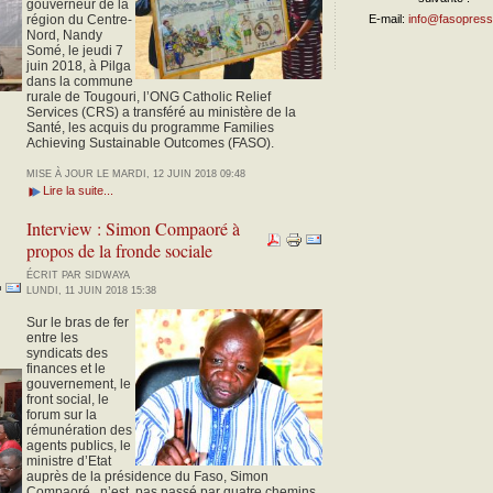
gouverneur de la
région du Centre-
E-mail:
info@fasopress
Nord, Nandy
Somé, le jeudi 7
juin 2018, à Pilga
dans la commune
rurale de Tougouri, l’ONG Catholic Relief
Services (CRS) a transféré au ministère de la
Santé, les acquis du programme Families
Achieving Sustainable Outcomes (FASO).
MISE À JOUR LE MARDI, 12 JUIN 2018 09:48
Lire la suite...
Interview : Simon Compaoré à
propos de la fronde sociale
ÉCRIT PAR SIDWAYA
LUNDI, 11 JUIN 2018 15:38
Sur le bras de fer
entre les
syndicats des
finances et le
gouvernement, le
front social, le
forum sur la
rémunération des
agents publics, le
ministre d’Etat
auprès de la présidence du Faso, Simon
Compaoré, n’est pas passé par quatre chemins