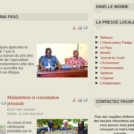
DANS LE MONDE
INA FASO
LA PRESSE LOCAL
Sidwaya
L'Observateur Paalga
ques agricoles et
Le Pays
i 7 juin à
Bendré
a baisse du prix des
Journal du Jeudi
e de l’agriculture
L'Evènement
ts notamment celle des
 accroître les
L'Hebdomadaire
m en Afrique.
Sanfinna
L'Opinion
L'Indépendant
Malnutrition et consultation
CONTACTEZ FASO
prénatale
ÉCRIT PAR SIDWAYA
MARDI, 12 JUIN 2018 09:42
Pour des requêtes d’inform
des besoins d’insertions publ
Au cours d’une
vous pouvez nous joind
cérémonie
envoyant un mail à l’ad
présidée par le
suivante :