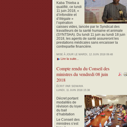
Kaba Thieba a
qualifié, ce lundi
11 juin 2018, «
d’infondée et
d’illégale »
l’opération
caisses vides, lancée par le Syndicat des
travailleurs de la santé humaine et animale
(SYNTSHA).
Du lundi 11 juin au lundi 18 juin
2018, les agents de santé assureront les
prestations médicales sans encaisser la
contrepartie financière.
MISE À JOUR LE MARDI, 12 JUIN 2018 09:48
Lire la suite...
Compte rendu du Conseil des
ministres du vendredi 08 juin
2018
ÉCRIT PAR SIDWAYA
LUNDI, 11 JUIN 2018 15:38
Décret portant
modalités de
révision du loyer
du bail
d’habitation
Le Conseil des
ministres s’est