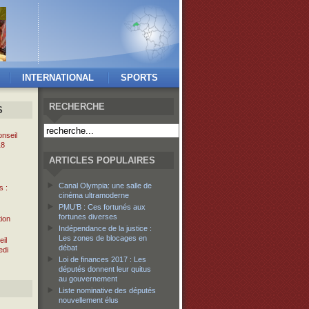
INTERNATIONAL
SPORTS
RECHERCHE
S
nseil
18
ARTICLES POPULAIRES
Canal Olympia: une salle de
s :
cinéma ultramoderne
PMU’B : Ces fortunés aux
fortunes diverses
tion
Indépendance de la justice :
Les zones de blocages en
il
débat
edi
Loi de finances 2017 : Les
députés donnent leur quitus
au gouvernement
Liste nominative des députés
nouvellement élus