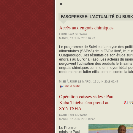
FASOPRESSE: L'ACTUALITÉ DU BURK
Accès aux engrais chimiques
ÉCRIT PAR SIDWAYA
MARDI, 12 JUIN 2018 09:42
Le programme de Suivi et d’analyse des politi
alimentaires (SAPAA) de la FAO a livré, le jeud
Ouagadougou, les résultats de son étude sur l
engrais au Burkina Faso.
Les acteurs du mond
perçoivent l’utilisation des produits fertilisan
engrais chimiques comme un moyen idéal pour
rendements et lutter efficacement contre la fai
MISE À JOUR LE MARDI, 12 JUIN 2018 09:47
Lire la suite...
Opération caisses vides : Paul
Kaba Thieba s’en prend au
SYNTSHA
ÉCRIT PAR SIDWAYA
MARDI, 12 JUIN 2018 09:42
Le Premier
ministre Paul