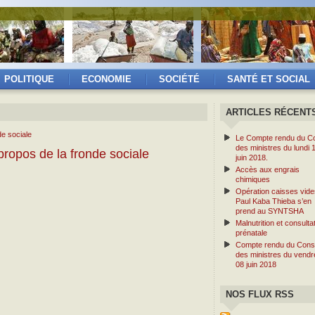
POLITIQUE
ECONOMIE
SOCIÉTÉ
SANTÉ ET SOCIAL
ARTICLES RÉCENT
Le Compte rendu du Co
des ministres du lundi 
ropos de la fronde sociale
juin 2018.
Accès aux engrais
chimiques
Opération caisses vide
Paul Kaba Thieba s’en
prend au SYNTSHA
Malnutrition et consulta
prénatale
Compte rendu du Conse
des ministres du vendr
08 juin 2018
NOS FLUX RSS