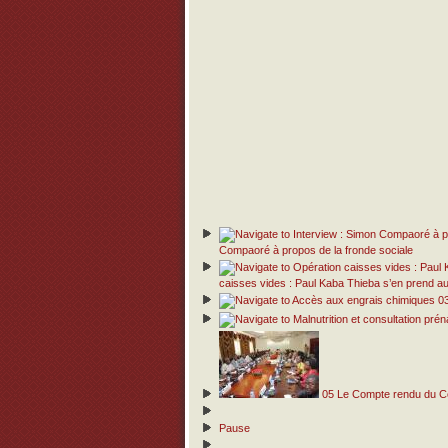
Compaoré à propos de la fronde sociale
caisses vides : Paul Kaba Thieba s’en prend
0
05
Le Compte rendu du Con
Pause