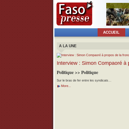
ACCUEIL
A LA UNE
Interview : Simon Compaoré à p
Politique >> Politique
Sur le bras de fer entre les syndicats…
More...