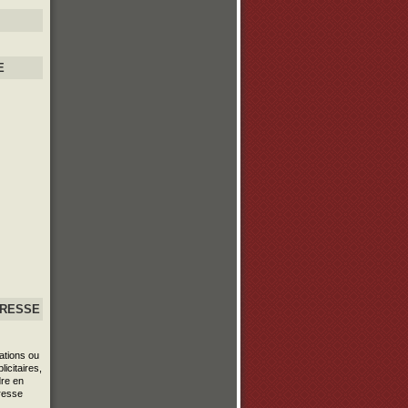
E
PRESSE
ations ou
icitaires,
re en
resse