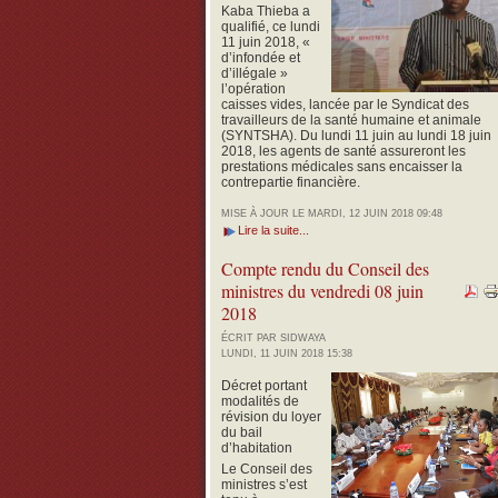
Kaba Thieba a
qualifié, ce lundi
11 juin 2018, «
d’infondée et
d’illégale »
l’opération
caisses vides, lancée par le Syndicat des
travailleurs de la santé humaine et animale
(SYNTSHA).
Du lundi 11 juin au lundi 18 juin
2018, les agents de santé assureront les
prestations médicales sans encaisser la
contrepartie financière.
MISE À JOUR LE MARDI, 12 JUIN 2018 09:48
Lire la suite...
Compte rendu du Conseil des
ministres du vendredi 08 juin
2018
ÉCRIT PAR SIDWAYA
LUNDI, 11 JUIN 2018 15:38
Décret portant
modalités de
révision du loyer
du bail
d’habitation
Le Conseil des
ministres s’est