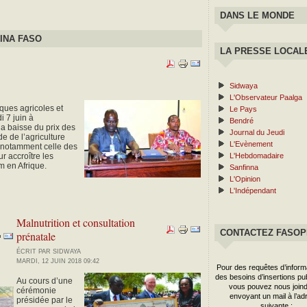
DANS LE MONDE
INA FASO
LA PRESSE LOCAL
Sidwaya
L'Observateur Paalga
ques agricoles et
Le Pays
i 7 juin à
Bendré
a baisse du prix des
Journal du Jeudi
e de l’agriculture
L'Evènement
ts notamment celle des
 accroître les
L'Hebdomadaire
m en Afrique.
Sanfinna
L'Opinion
L'Indépendant
Malnutrition et consultation
CONTACTEZ FASO
prénatale
ÉCRIT PAR SIDWAYA
MARDI, 12 JUIN 2018 09:42
Pour des requêtes d’inform
des besoins d’insertions publ
Au cours d’une
vous pouvez nous joind
cérémonie
envoyant un mail à l’ad
présidée par le
suivante :