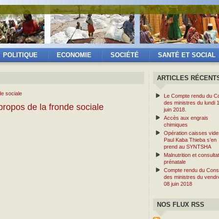
POLITIQUE
ECONOMIE
SOCIÉTÉ
SANTÉ ET SOCIAL
ARTICLES RÉCENT
Le Compte rendu du Co
des ministres du lundi 
ropos de la fronde sociale
juin 2018.
Accès aux engrais
chimiques
Opération caisses vide
Paul Kaba Thieba s’en
prend au SYNTSHA
Malnutrition et consulta
prénatale
Compte rendu du Conse
des ministres du vendr
08 juin 2018
NOS FLUX RSS