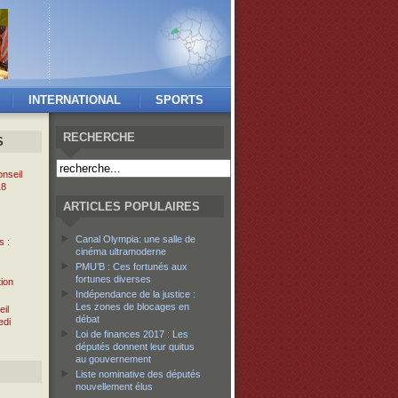
INTERNATIONAL
SPORTS
RECHERCHE
S
nseil
18
ARTICLES POPULAIRES
Canal Olympia: une salle de
s :
cinéma ultramoderne
PMU’B : Ces fortunés aux
fortunes diverses
tion
Indépendance de la justice :
Les zones de blocages en
il
débat
edi
Loi de finances 2017 : Les
députés donnent leur quitus
au gouvernement
Liste nominative des députés
nouvellement élus