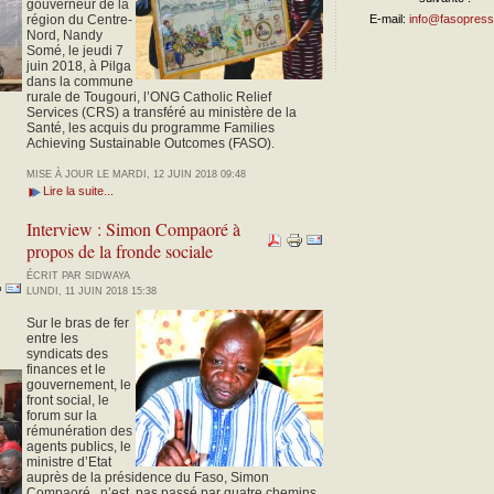
gouverneur de la
région du Centre-
E-mail:
info@fasopress
Nord, Nandy
Somé, le jeudi 7
juin 2018, à Pilga
dans la commune
rurale de Tougouri, l’ONG Catholic Relief
Services (CRS) a transféré au ministère de la
Santé, les acquis du programme Families
Achieving Sustainable Outcomes (FASO).
MISE À JOUR LE MARDI, 12 JUIN 2018 09:48
Lire la suite...
Interview : Simon Compaoré à
propos de la fronde sociale
ÉCRIT PAR SIDWAYA
LUNDI, 11 JUIN 2018 15:38
Sur le bras de fer
entre les
syndicats des
finances et le
gouvernement, le
front social, le
forum sur la
rémunération des
agents publics, le
ministre d’Etat
auprès de la présidence du Faso, Simon
Compaoré, n’est pas passé par quatre chemins