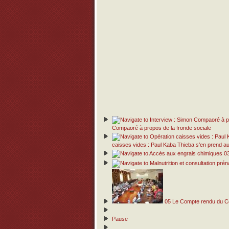
Compaoré à propos de la fronde sociale
caisses vides : Paul Kaba Thieba s’en prend
0
05
Le Compte rendu du Con
Pause