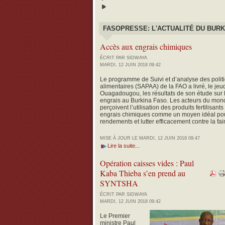
FASOPRESSE: L'ACTUALITÉ DU BURK
Accès aux engrais chimiques
ÉCRIT PAR SIDWAYA
MARDI, 12 JUIN 2018 09:42
Le programme de Suivi et d’analyse des politi
alimentaires (SAPAA) de la FAO a livré, le jeud
Ouagadougou, les résultats de son étude sur l
engrais au Burkina Faso.
Les acteurs du mond
perçoivent l’utilisation des produits fertilisan
engrais chimiques comme un moyen idéal pour
rendements et lutter efficacement contre la fai
MISE À JOUR LE MARDI, 12 JUIN 2018 09:47
Lire la suite...
Opération caisses vides : Paul
Kaba Thieba s’en prend au
SYNTSHA
ÉCRIT PAR SIDWAYA
MARDI, 12 JUIN 2018 09:42
Le Premier
ministre Paul