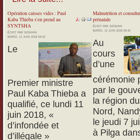
Opération caisses vides : Paul
Malnutrition et consulta
Kaba Thieba s’en prend au
prénatale
SYNTSHA
ÉCRIT PAR SIDWAYA
MARDI, 12 JUIN 2018 09:42
ÉCRIT PAR SIDWAYA
MARDI, 12 JUIN 2018 09:42
Au
Le
cours
d’une
cérémonie 
Premier ministre
par le gouv
Paul Kaba Thieba a
la région d
qualifié, ce lundi 11
Nord, Nand
juin 2018, «
le jeudi 7 j
d’infondée et
à Pilga dans
d’illégale »