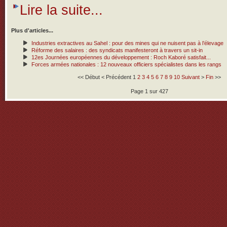
Lire la suite...
Plus d'articles...
Industries extractives au Sahel : pour des mines qui ne nuisent pas à l’élevage
Réforme des salaires : des syndicats manifesteront à travers un sit-in
12es Journées européennes du développement : Roch Kaboré satisfait...
Forces armées nationales : 12 nouveaux officiers spécialistes dans les rangs
<<
Début
<
Précédent
1
2
3
4
5
6
7
8
9
10
Suivant
>
Fin
>>
Page 1 sur 427