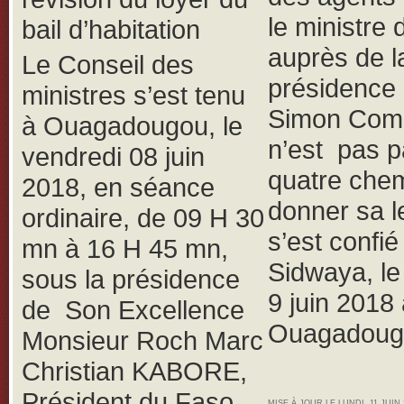
le ministre 
bail d’habitation
auprès de l
Le Conseil des
présidence
ministres s’est tenu
Simon Com
à Ouagadougou, le
n’est pas p
vendredi 08 juin
quatre che
2018, en séance
donner sa le
ordinaire, de 09 H 30
s’est confié
mn à 16 H 45 mn,
Sidwaya, l
sous la présidence
9 juin 2018
de Son Excellence
Ouagadoug
Monsieur Roch Marc
Christian KABORE,
Président du Faso,
MISE À JOUR LE LUNDI, 11 JUIN 