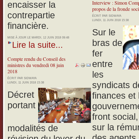
encaisser la
Interview : Simon Com
propos de la fronde soci
contrepartie
ÉCRIT PAR SIDWAYA
LUNDI, 11 JUIN 2018 15:38
financière.
Sur le
MISE À JOUR LE MARDI, 12 JUIN 2018 09:48
bras de
Lire la suite...
fer
Compte rendu du Conseil des
entre
ministres du vendredi 08 juin
2018
les
ÉCRIT PAR SIDWAYA
syndicats d
LUNDI, 11 JUIN 2018 15:38
Décret
finances et 
portant
gouverneme
front social
sur la rému
modalités de
des agents 
révision du loyer du