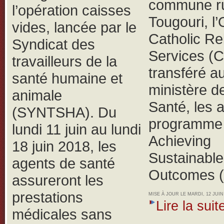
commune ru
l’opération caisses
Tougouri, 
vides, lancée par le
Catholic Rel
Syndicat des
Services (
travailleurs de la
transféré a
santé humaine et
ministère de
animale
Santé, les 
(SYNTSHA).
Du
programme 
lundi 11 juin au lundi
Achieving
18 juin 2018, les
Sustainable
agents de santé
Outcomes 
assureront les
prestations
MISE À JOUR LE MARDI, 12 JUIN 
Lire la suite
médicales sans