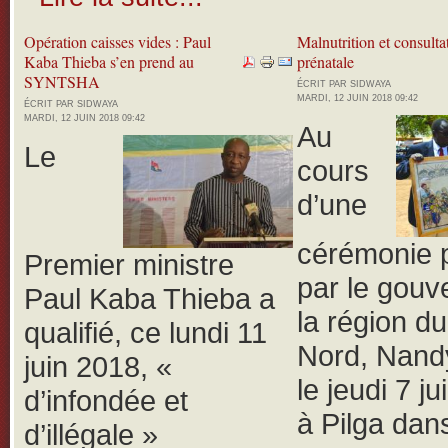
Opération caisses vides : Paul
Malnutrition et consulta
Kaba Thieba s’en prend au
prénatale
SYNTSHA
ÉCRIT PAR SIDWAYA
MARDI, 12 JUIN 2018 09:42
ÉCRIT PAR SIDWAYA
MARDI, 12 JUIN 2018 09:42
Au
Le
cours
d’une
cérémonie 
Premier ministre
par le gouv
Paul Kaba Thieba a
la région d
qualifié, ce lundi 11
Nord, Nand
juin 2018, «
le jeudi 7 j
d’infondée et
à Pilga dans
d’illégale »