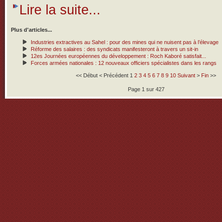
Lire la suite...
Plus d'articles...
Industries extractives au Sahel : pour des mines qui ne nuisent pas à l’élevage
Réforme des salaires : des syndicats manifesteront à travers un sit-in
12es Journées européennes du développement : Roch Kaboré satisfait...
Forces armées nationales : 12 nouveaux officiers spécialistes dans les rangs
<<
Début
<
Précédent
1
2
3
4
5
6
7
8
9
10
Suivant
>
Fin
>>
Page 1 sur 427