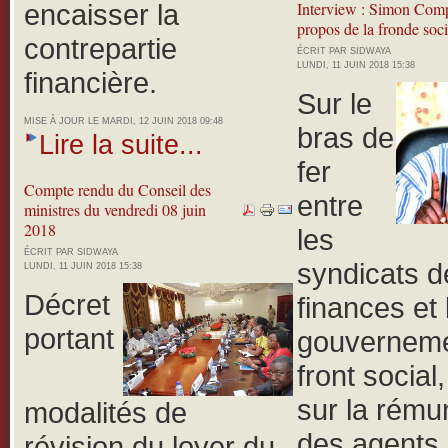
encaisser la
Interview : Simon Com
propos de la fronde soci
contrepartie
ÉCRIT PAR SIDWAYA
LUNDI, 11 JUIN 2018 15:38
financière.
Sur le
MISE À JOUR LE MARDI, 12 JUIN 2018 09:48
bras de
Lire la suite...
fer
Compte rendu du Conseil des
entre
ministres du vendredi 08 juin
2018
les
ÉCRIT PAR SIDWAYA
syndicats d
LUNDI, 11 JUIN 2018 15:38
Décret
finances et 
portant
gouverneme
front social
sur la rému
modalités de
des agents 
révision du loyer du