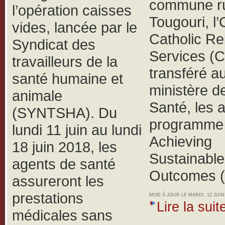
commune ru
l’opération caisses
Tougouri, 
vides, lancée par le
Catholic Rel
Syndicat des
Services (
travailleurs de la
transféré a
santé humaine et
ministère de
animale
Santé, les 
(SYNTSHA).
Du
programme 
lundi 11 juin au lundi
Achieving
18 juin 2018, les
Sustainable
agents de santé
Outcomes 
assureront les
prestations
MISE À JOUR LE MARDI, 12 JUIN 
Lire la suite
médicales sans