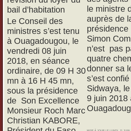
le ministre 
bail d’habitation
auprès de l
Le Conseil des
présidence
ministres s’est tenu
Simon Com
à Ouagadougou, le
n’est pas p
vendredi 08 juin
quatre che
2018, en séance
donner sa le
ordinaire, de 09 H 30
s’est confié
mn à 16 H 45 mn,
Sidwaya, l
sous la présidence
9 juin 2018
de Son Excellence
Ouagadoug
Monsieur Roch Marc
Christian KABORE,
Président du Faso,
MISE À JOUR LE LUNDI, 11 JUIN 