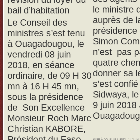
le ministre 
bail d’habitation
auprès de l
Le Conseil des
présidence
ministres s’est tenu
Simon Com
à Ouagadougou, le
n’est pas p
vendredi 08 juin
quatre che
2018, en séance
donner sa le
ordinaire, de 09 H 30
s’est confié
mn à 16 H 45 mn,
Sidwaya, l
sous la présidence
9 juin 2018
de Son Excellence
Ouagadoug
Monsieur Roch Marc
Christian KABORE,
Président du Faso,
MISE À JOUR LE LUNDI, 11 JUIN 