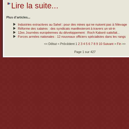
Lire la suite...
Plus d'articles...
Industries extractives au Sahel : pour des mines qui ne nuisent pas à l’élevage
Réforme des salaires : des syndicats manifesteront à travers un sit-in
12es Journées européennes du développement : Roch Kaboré satisfait...
Forces armées nationales : 12 nouveaux officiers spécialistes dans les rangs
<<
Début
<
Précédent
1
2
3
4
5
6
7
8
9
10
Suivant
>
Fin
>>
Page 1 sur 427