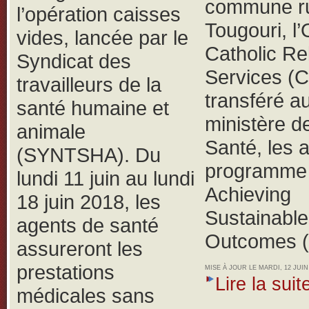
commune ru
l’opération caisses
Tougouri, 
vides, lancée par le
Catholic Rel
Syndicat des
Services (
travailleurs de la
transféré a
santé humaine et
ministère de
animale
Santé, les 
(SYNTSHA).
Du
programme 
lundi 11 juin au lundi
Achieving
18 juin 2018, les
Sustainable
agents de santé
Outcomes 
assureront les
prestations
MISE À JOUR LE MARDI, 12 JUIN 
Lire la suite
médicales sans