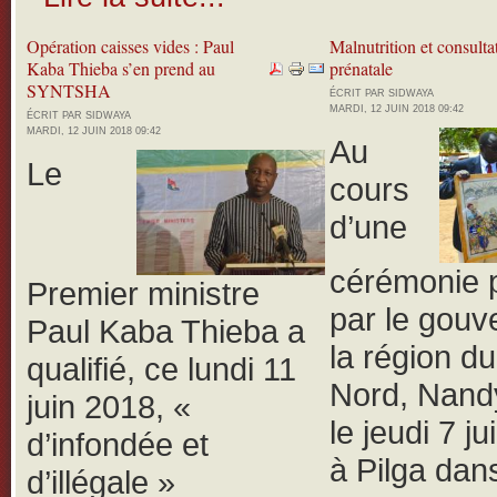
Opération caisses vides : Paul
Malnutrition et consulta
Kaba Thieba s’en prend au
prénatale
SYNTSHA
ÉCRIT PAR SIDWAYA
MARDI, 12 JUIN 2018 09:42
ÉCRIT PAR SIDWAYA
MARDI, 12 JUIN 2018 09:42
Au
Le
cours
d’une
cérémonie 
Premier ministre
par le gouv
Paul Kaba Thieba a
la région d
qualifié, ce lundi 11
Nord, Nand
juin 2018, «
le jeudi 7 j
d’infondée et
à Pilga dans
d’illégale »