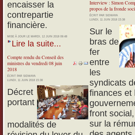
encaisser la
Interview : Simon Com
propos de la fronde soci
contrepartie
ÉCRIT PAR SIDWAYA
LUNDI, 11 JUIN 2018 15:38
financière.
Sur le
MISE À JOUR LE MARDI, 12 JUIN 2018 09:48
bras de
Lire la suite...
fer
Compte rendu du Conseil des
entre
ministres du vendredi 08 juin
2018
les
ÉCRIT PAR SIDWAYA
syndicats d
LUNDI, 11 JUIN 2018 15:38
Décret
finances et 
portant
gouverneme
front social
sur la rému
modalités de
des agents 
révision du loyer du