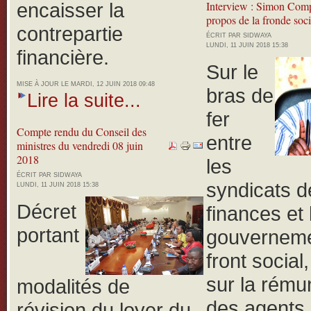
encaisser la
Interview : Simon Com
propos de la fronde soci
contrepartie
ÉCRIT PAR SIDWAYA
LUNDI, 11 JUIN 2018 15:38
financière.
Sur le
MISE À JOUR LE MARDI, 12 JUIN 2018 09:48
bras de
Lire la suite...
fer
Compte rendu du Conseil des
entre
ministres du vendredi 08 juin
2018
les
ÉCRIT PAR SIDWAYA
syndicats d
LUNDI, 11 JUIN 2018 15:38
Décret
finances et 
portant
gouverneme
front social
sur la rému
modalités de
des agents 
révision du loyer du