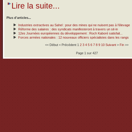
Lire la suite...
Plus d'articles...
Industries extractives au Sahel : pour des mines qui ne nuisent pas à l’élevage
Réforme des salaires : des syndicats manifesteront à travers un sit-in
12es Journées européennes du développement : Roch Kaboré satisfait...
Forces armées nationales : 12 nouveaux officiers spécialistes dans les rangs
<<
Début
<
Précédent
1
2
3
4
5
6
7
8
9
10
Suivant
>
Fin
>>
Page 1 sur 427