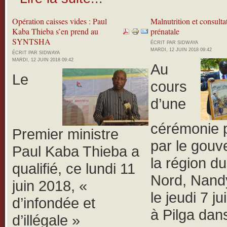
Opération caisses vides : Paul
Malnutrition et consulta
Kaba Thieba s’en prend au
prénatale
SYNTSHA
ÉCRIT PAR SIDWAYA
MARDI, 12 JUIN 2018 09:42
ÉCRIT PAR SIDWAYA
MARDI, 12 JUIN 2018 09:42
Au
Le
cours
d’une
cérémonie 
Premier ministre
par le gouv
Paul Kaba Thieba a
la région d
qualifié, ce lundi 11
Nord, Nand
juin 2018, «
le jeudi 7 j
d’infondée et
à Pilga dans
d’illégale »