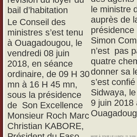
le ministre 
bail d’habitation
auprès de l
Le Conseil des
présidence
ministres s’est tenu
Simon Com
à Ouagadougou, le
n’est pas p
vendredi 08 juin
quatre che
2018, en séance
donner sa le
ordinaire, de 09 H 30
s’est confié
mn à 16 H 45 mn,
Sidwaya, l
sous la présidence
9 juin 2018
de Son Excellence
Ouagadoug
Monsieur Roch Marc
Christian KABORE,
Président du Faso,
MISE À JOUR LE LUNDI, 11 JUIN 