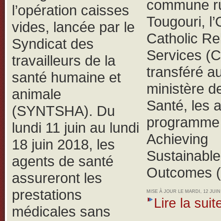
commune ru
l’opération caisses
Tougouri, 
vides, lancée par le
Catholic Rel
Syndicat des
Services (
travailleurs de la
transféré a
santé humaine et
ministère de
animale
Santé, les 
(SYNTSHA).
Du
programme 
lundi 11 juin au lundi
Achieving
18 juin 2018, les
Sustainable
agents de santé
Outcomes 
assureront les
prestations
MISE À JOUR LE MARDI, 12 JUIN 
Lire la suite
médicales sans