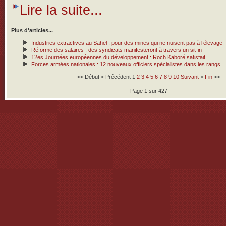
Lire la suite...
Plus d'articles...
Industries extractives au Sahel : pour des mines qui ne nuisent pas à l’élevage
Réforme des salaires : des syndicats manifesteront à travers un sit-in
12es Journées européennes du développement : Roch Kaboré satisfait...
Forces armées nationales : 12 nouveaux officiers spécialistes dans les rangs
<<
Début
<
Précédent
1
2
3
4
5
6
7
8
9
10
Suivant
>
Fin
>>
Page 1 sur 427