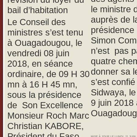
le ministre 
bail d’habitation
auprès de l
Le Conseil des
présidence
ministres s’est tenu
Simon Com
à Ouagadougou, le
n’est pas p
vendredi 08 juin
quatre che
2018, en séance
donner sa le
ordinaire, de 09 H 30
s’est confié
mn à 16 H 45 mn,
Sidwaya, l
sous la présidence
9 juin 2018
de Son Excellence
Ouagadoug
Monsieur Roch Marc
Christian KABORE,
Président du Faso,
MISE À JOUR LE LUNDI, 11 JUIN 