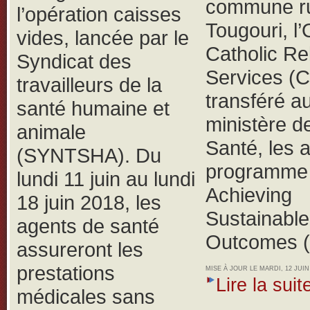
commune ru
l’opération caisses
Tougouri, 
vides, lancée par le
Catholic Rel
Syndicat des
Services (
travailleurs de la
transféré a
santé humaine et
ministère de
animale
Santé, les 
(SYNTSHA).
Du
programme 
lundi 11 juin au lundi
Achieving
18 juin 2018, les
Sustainable
agents de santé
Outcomes 
assureront les
prestations
MISE À JOUR LE MARDI, 12 JUIN 
Lire la suite
médicales sans