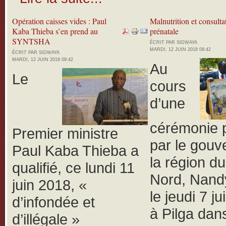
Opération caisses vides : Paul
Malnutrition et consulta
Kaba Thieba s’en prend au
prénatale
SYNTSHA
ÉCRIT PAR SIDWAYA
MARDI, 12 JUIN 2018 09:42
ÉCRIT PAR SIDWAYA
MARDI, 12 JUIN 2018 09:42
Au
Le
cours
d’une
cérémonie 
Premier ministre
par le gouv
Paul Kaba Thieba a
la région d
qualifié, ce lundi 11
Nord, Nand
juin 2018, «
le jeudi 7 j
d’infondée et
à Pilga dans
d’illégale »