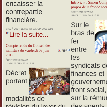
encaisser la
Interview : Simon Com
propos de la fronde soci
contrepartie
ÉCRIT PAR SIDWAYA
LUNDI, 11 JUIN 2018 15:38
financière.
Sur le
MISE À JOUR LE MARDI, 12 JUIN 2018 09:48
bras de
Lire la suite...
fer
Compte rendu du Conseil des
entre
ministres du vendredi 08 juin
2018
les
ÉCRIT PAR SIDWAYA
syndicats d
LUNDI, 11 JUIN 2018 15:38
Décret
finances et 
portant
gouverneme
front social
sur la rému
modalités de
des agents 
révision du loyer du