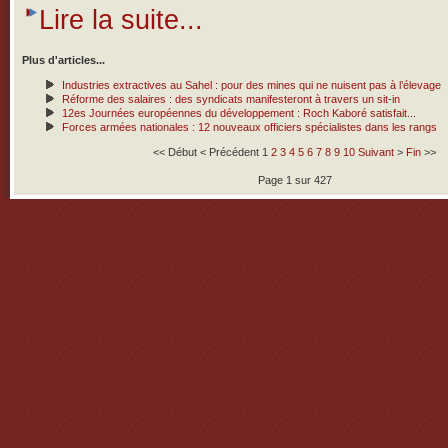
Lire la suite...
Plus d'articles...
Industries extractives au Sahel : pour des mines qui ne nuisent pas à l’élevage
Réforme des salaires : des syndicats manifesteront à travers un sit-in
12es Journées européennes du développement : Roch Kaboré satisfait...
Forces armées nationales : 12 nouveaux officiers spécialistes dans les rangs
<<
Début
<
Précédent
1
2
3
4
5
6
7
8
9
10
Suivant
>
Fin
>>
Page 1 sur 427