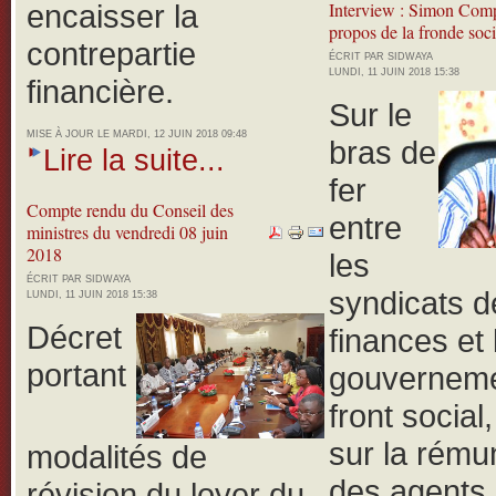
encaisser la
Interview : Simon Com
propos de la fronde soci
contrepartie
ÉCRIT PAR SIDWAYA
LUNDI, 11 JUIN 2018 15:38
financière.
Sur le
MISE À JOUR LE MARDI, 12 JUIN 2018 09:48
bras de
Lire la suite...
fer
Compte rendu du Conseil des
entre
ministres du vendredi 08 juin
2018
les
ÉCRIT PAR SIDWAYA
syndicats d
LUNDI, 11 JUIN 2018 15:38
Décret
finances et 
portant
gouverneme
front social
sur la rému
modalités de
des agents 
révision du loyer du