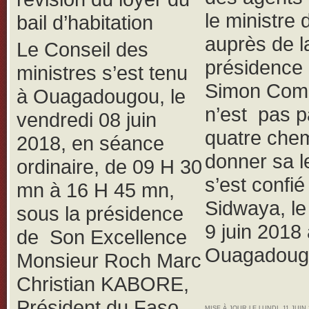
le ministre 
bail d’habitation
auprès de l
Le Conseil des
présidence
ministres s’est tenu
Simon Com
à Ouagadougou, le
n’est pas p
vendredi 08 juin
quatre che
2018, en séance
donner sa le
ordinaire, de 09 H 30
s’est confié
mn à 16 H 45 mn,
Sidwaya, l
sous la présidence
9 juin 2018
de Son Excellence
Ouagadoug
Monsieur Roch Marc
Christian KABORE,
Président du Faso,
MISE À JOUR LE LUNDI, 11 JUIN 