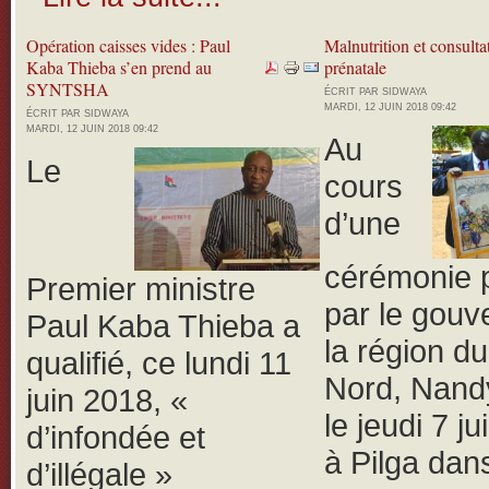
Opération caisses vides : Paul
Malnutrition et consulta
Kaba Thieba s’en prend au
prénatale
SYNTSHA
ÉCRIT PAR SIDWAYA
MARDI, 12 JUIN 2018 09:42
ÉCRIT PAR SIDWAYA
MARDI, 12 JUIN 2018 09:42
Au
Le
cours
d’une
cérémonie 
Premier ministre
par le gouv
Paul Kaba Thieba a
la région d
qualifié, ce lundi 11
Nord, Nand
juin 2018, «
le jeudi 7 j
d’infondée et
à Pilga dans
d’illégale »