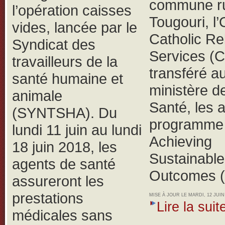
commune ru
l’opération caisses
Tougouri, 
vides, lancée par le
Catholic Rel
Syndicat des
Services (
travailleurs de la
transféré a
santé humaine et
ministère de
animale
Santé, les 
(SYNTSHA).
Du
programme 
lundi 11 juin au lundi
Achieving
18 juin 2018, les
Sustainable
agents de santé
Outcomes 
assureront les
prestations
MISE À JOUR LE MARDI, 12 JUIN 
Lire la suite
médicales sans