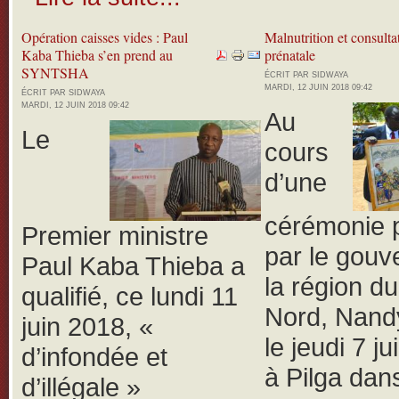
Opération caisses vides : Paul
Malnutrition et consulta
Kaba Thieba s’en prend au
prénatale
SYNTSHA
ÉCRIT PAR SIDWAYA
MARDI, 12 JUIN 2018 09:42
ÉCRIT PAR SIDWAYA
MARDI, 12 JUIN 2018 09:42
Au
Le
cours
d’une
cérémonie 
Premier ministre
par le gouv
Paul Kaba Thieba a
la région d
qualifié, ce lundi 11
Nord, Nand
juin 2018, «
le jeudi 7 j
d’infondée et
à Pilga dans
d’illégale »