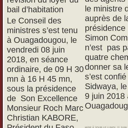
le ministre 
bail d’habitation
auprès de l
Le Conseil des
présidence
ministres s’est tenu
Simon Com
à Ouagadougou, le
n’est pas p
vendredi 08 juin
quatre che
2018, en séance
donner sa le
ordinaire, de 09 H 30
s’est confié
mn à 16 H 45 mn,
Sidwaya, l
sous la présidence
9 juin 2018
de Son Excellence
Ouagadoug
Monsieur Roch Marc
Christian KABORE,
Président du Faso,
MISE À JOUR LE LUNDI, 11 JUIN 