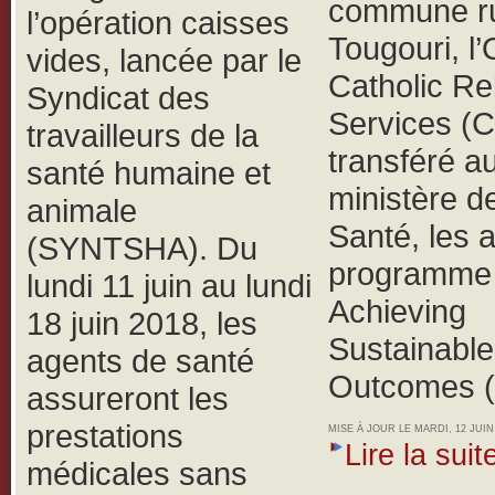
commune ru
l’opération caisses
Tougouri, 
vides, lancée par le
Catholic Rel
Syndicat des
Services (
travailleurs de la
transféré a
santé humaine et
ministère de
animale
Santé, les 
(SYNTSHA).
Du
programme 
lundi 11 juin au lundi
Achieving
18 juin 2018, les
Sustainable
agents de santé
Outcomes 
assureront les
prestations
MISE À JOUR LE MARDI, 12 JUIN 
Lire la suite
médicales sans