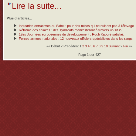
Lire la suite...
Plus d'articles...
Industries extractives au Sahel : pour des mines qui ne nuisent pas à l’élevage
Réforme des salaires : des syndicats manifesteront à travers un sit-in
12es Journées européennes du développement : Roch Kaboré satisfait...
Forces armées nationales : 12 nouveaux officiers spécialistes dans les rangs
<<
Début
<
Précédent
1
2
3
4
5
6
7
8
9
10
Suivant
>
Fin
>>
Page 1 sur 427