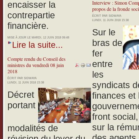
encaisser la
Interview : Simon Com
propos de la fronde soci
contrepartie
ÉCRIT PAR SIDWAYA
LUNDI, 11 JUIN 2018 15:38
financière.
Sur le
MISE À JOUR LE MARDI, 12 JUIN 2018 09:48
bras de
Lire la suite...
fer
Compte rendu du Conseil des
entre
ministres du vendredi 08 juin
2018
les
ÉCRIT PAR SIDWAYA
syndicats d
LUNDI, 11 JUIN 2018 15:38
Décret
finances et 
portant
gouverneme
front social
sur la rému
modalités de
des agents 
révision du loyer du