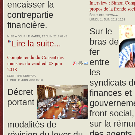
encaisser la
Interview : Simon Com
propos de la fronde soci
contrepartie
ÉCRIT PAR SIDWAYA
LUNDI, 11 JUIN 2018 15:38
financière.
Sur le
MISE À JOUR LE MARDI, 12 JUIN 2018 09:48
bras de
Lire la suite...
fer
Compte rendu du Conseil des
entre
ministres du vendredi 08 juin
2018
les
ÉCRIT PAR SIDWAYA
syndicats d
LUNDI, 11 JUIN 2018 15:38
Décret
finances et 
portant
gouverneme
front social
sur la rému
modalités de
des agents 
révision du loyer du