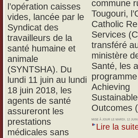
commune ru
l’opération caisses
Tougouri, 
vides, lancée par le
Catholic Rel
Syndicat des
Services (
travailleurs de la
transféré a
santé humaine et
ministère de
animale
Santé, les 
(SYNTSHA).
Du
programme 
lundi 11 juin au lundi
Achieving
18 juin 2018, les
Sustainable
agents de santé
Outcomes 
assureront les
prestations
MISE À JOUR LE MARDI, 12 JUIN 
Lire la suite
médicales sans