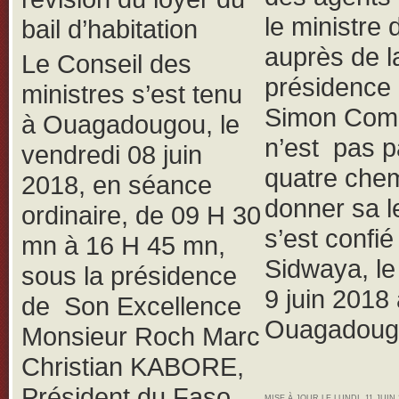
le ministre 
bail d’habitation
auprès de l
Le Conseil des
présidence
ministres s’est tenu
Simon Com
à Ouagadougou, le
n’est pas p
vendredi 08 juin
quatre che
2018, en séance
donner sa le
ordinaire, de 09 H 30
s’est confié
mn à 16 H 45 mn,
Sidwaya, l
sous la présidence
9 juin 2018
de Son Excellence
Ouagadoug
Monsieur Roch Marc
Christian KABORE,
Président du Faso,
MISE À JOUR LE LUNDI, 11 JUIN 