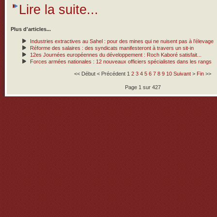
Lire la suite...
Plus d'articles...
Industries extractives au Sahel : pour des mines qui ne nuisent pas à l’élevage
Réforme des salaires : des syndicats manifesteront à travers un sit-in
12es Journées européennes du développement : Roch Kaboré satisfait...
Forces armées nationales : 12 nouveaux officiers spécialistes dans les rangs
<<
Début
<
Précédent
1
2
3
4
5
6
7
8
9
10
Suivant
>
Fin
>>
Page 1 sur 427