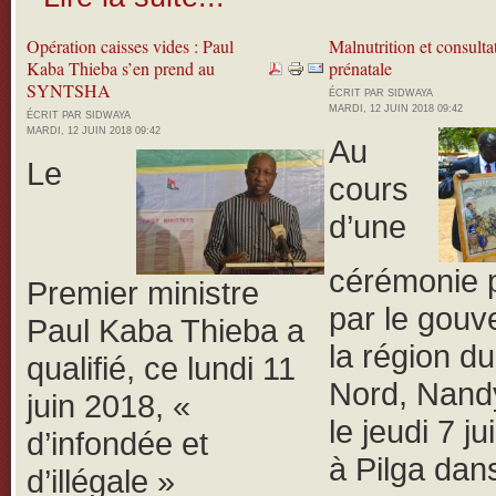
Opération caisses vides : Paul
Malnutrition et consulta
Kaba Thieba s’en prend au
prénatale
SYNTSHA
ÉCRIT PAR SIDWAYA
MARDI, 12 JUIN 2018 09:42
ÉCRIT PAR SIDWAYA
MARDI, 12 JUIN 2018 09:42
Au
Le
cours
d’une
cérémonie 
Premier ministre
par le gouv
Paul Kaba Thieba a
la région d
qualifié, ce lundi 11
Nord, Nand
juin 2018, «
le jeudi 7 j
d’infondée et
à Pilga dans
d’illégale »