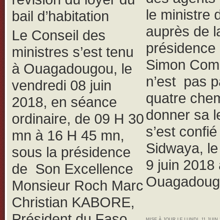
le ministre 
bail d’habitation
auprès de l
Le Conseil des
présidence
ministres s’est tenu
Simon Com
à Ouagadougou, le
n’est pas p
vendredi 08 juin
quatre che
2018, en séance
donner sa le
ordinaire, de 09 H 30
s’est confié
mn à 16 H 45 mn,
Sidwaya, l
sous la présidence
9 juin 2018
de Son Excellence
Ouagadoug
Monsieur Roch Marc
Christian KABORE,
Président du Faso,
MISE À JOUR LE LUNDI, 11 JUIN 