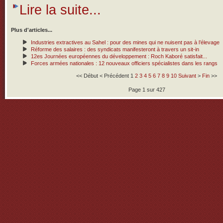
Lire la suite...
Plus d'articles...
Industries extractives au Sahel : pour des mines qui ne nuisent pas à l’élevage
Réforme des salaires : des syndicats manifesteront à travers un sit-in
12es Journées européennes du développement : Roch Kaboré satisfait...
Forces armées nationales : 12 nouveaux officiers spécialistes dans les rangs
<<
Début
<
Précédent
1
2
3
4
5
6
7
8
9
10
Suivant
>
Fin
>>
Page 1 sur 427