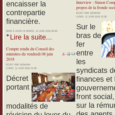
encaisser la
Interview : Simon Com
propos de la fronde soci
contrepartie
ÉCRIT PAR SIDWAYA
LUNDI, 11 JUIN 2018 15:38
financière.
Sur le
MISE À JOUR LE MARDI, 12 JUIN 2018 09:48
bras de
Lire la suite...
fer
Compte rendu du Conseil des
entre
ministres du vendredi 08 juin
2018
les
ÉCRIT PAR SIDWAYA
syndicats d
LUNDI, 11 JUIN 2018 15:38
Décret
finances et 
portant
gouverneme
front social
sur la rému
modalités de
des agents 
révision du loyer du