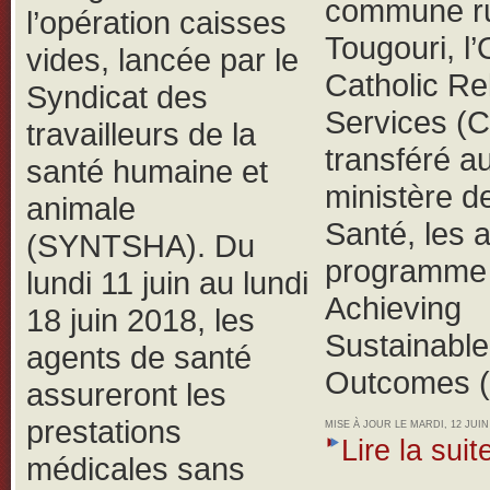
commune ru
l’opération caisses
Tougouri, 
vides, lancée par le
Catholic Rel
Syndicat des
Services (
travailleurs de la
transféré a
santé humaine et
ministère de
animale
Santé, les 
(SYNTSHA).
Du
programme 
lundi 11 juin au lundi
Achieving
18 juin 2018, les
Sustainable
agents de santé
Outcomes 
assureront les
prestations
MISE À JOUR LE MARDI, 12 JUIN 
Lire la suite
médicales sans