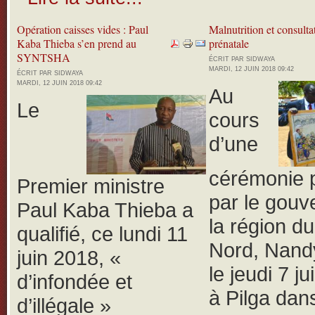
Opération caisses vides : Paul
Malnutrition et consulta
Kaba Thieba s’en prend au
prénatale
SYNTSHA
ÉCRIT PAR SIDWAYA
MARDI, 12 JUIN 2018 09:42
ÉCRIT PAR SIDWAYA
MARDI, 12 JUIN 2018 09:42
Au
Le
cours
d’une
cérémonie 
Premier ministre
par le gouv
Paul Kaba Thieba a
la région d
qualifié, ce lundi 11
Nord, Nand
juin 2018, «
le jeudi 7 j
d’infondée et
à Pilga dans
d’illégale »