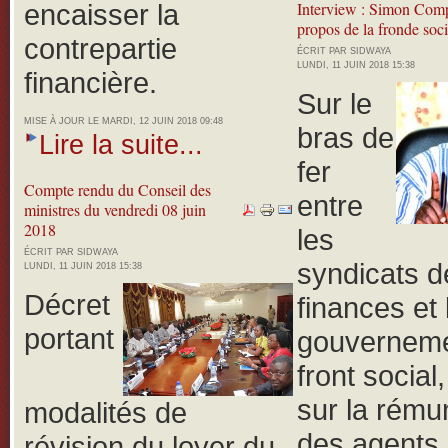
encaisser la
Interview : Simon Com
propos de la fronde soci
contrepartie
ÉCRIT PAR SIDWAYA
LUNDI, 11 JUIN 2018 15:38
financière.
Sur le
MISE À JOUR LE MARDI, 12 JUIN 2018 09:48
bras de
Lire la suite...
fer
Compte rendu du Conseil des
entre
ministres du vendredi 08 juin
2018
les
ÉCRIT PAR SIDWAYA
syndicats d
LUNDI, 11 JUIN 2018 15:38
Décret
finances et 
portant
gouverneme
front social
sur la rému
modalités de
des agents 
révision du loyer du