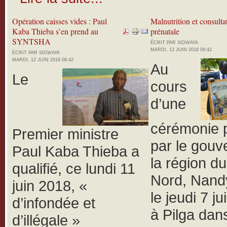
Opération caisses vides : Paul
Malnutrition et consulta
Kaba Thieba s’en prend au
prénatale
SYNTSHA
ÉCRIT PAR SIDWAYA
MARDI, 12 JUIN 2018 09:42
ÉCRIT PAR SIDWAYA
MARDI, 12 JUIN 2018 09:42
Au
Le
cours
d’une
cérémonie 
Premier ministre
par le gouv
Paul Kaba Thieba a
la région d
qualifié, ce lundi 11
Nord, Nand
juin 2018, «
le jeudi 7 j
d’infondée et
à Pilga dans
d’illégale »