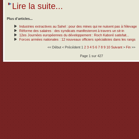
Lire la suite...
Plus d'articles...
Industries extractives au Sahel : pour des mines qui ne nuisent pas à l’élevage
Réforme des salaires : des syndicats manifesteront à travers un sit-in
12es Journées européennes du développement : Roch Kaboré satisfait...
Forces armées nationales : 12 nouveaux officiers spécialistes dans les rangs
<<
Début
<
Précédent
1
2
3
4
5
6
7
8
9
10
Suivant
>
Fin
>>
Page 1 sur 427