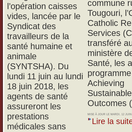
commune ru
l’opération caisses
Tougouri, 
vides, lancée par le
Catholic Rel
Syndicat des
Services (
travailleurs de la
transféré a
santé humaine et
ministère de
animale
Santé, les 
(SYNTSHA).
Du
programme 
lundi 11 juin au lundi
Achieving
18 juin 2018, les
Sustainable
agents de santé
Outcomes 
assureront les
prestations
MISE À JOUR LE MARDI, 12 JUIN 
Lire la suite
médicales sans