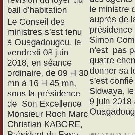
le ministre 
bail d’habitation
auprès de l
Le Conseil des
présidence
ministres s’est tenu
Simon Com
à Ouagadougou, le
n’est pas p
vendredi 08 juin
quatre che
2018, en séance
donner sa le
ordinaire, de 09 H 30
s’est confié
mn à 16 H 45 mn,
Sidwaya, l
sous la présidence
9 juin 2018
de Son Excellence
Ouagadoug
Monsieur Roch Marc
Christian KABORE,
Président du Faso,
MISE À JOUR LE LUNDI, 11 JUIN 