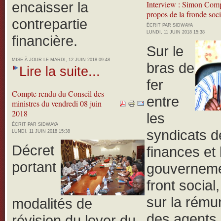
encaisser la
Interview : Simon Com
propos de la fronde soci
contrepartie
ÉCRIT PAR SIDWAYA
LUNDI, 11 JUIN 2018 15:38
financière.
Sur le
MISE À JOUR LE MARDI, 12 JUIN 2018 09:48
bras de
Lire la suite...
fer
Compte rendu du Conseil des
entre
ministres du vendredi 08 juin
2018
les
ÉCRIT PAR SIDWAYA
syndicats d
LUNDI, 11 JUIN 2018 15:38
Décret
finances et 
portant
gouverneme
front social
sur la rému
modalités de
des agents 
révision du loyer du