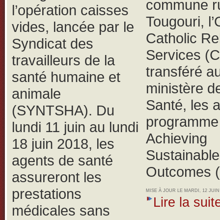
commune ru
l’opération caisses
Tougouri, 
vides, lancée par le
Catholic Rel
Syndicat des
Services (
travailleurs de la
transféré a
santé humaine et
ministère de
animale
Santé, les 
(SYNTSHA).
Du
programme 
lundi 11 juin au lundi
Achieving
18 juin 2018, les
Sustainable
agents de santé
Outcomes 
assureront les
prestations
MISE À JOUR LE MARDI, 12 JUIN 
Lire la suite
médicales sans