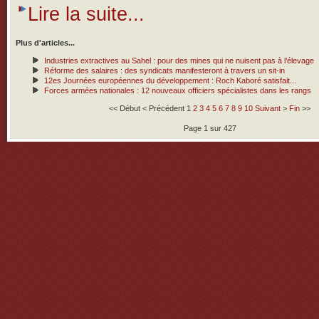
Lire la suite...
Plus d'articles...
Industries extractives au Sahel : pour des mines qui ne nuisent pas à l’élevage
Réforme des salaires : des syndicats manifesteront à travers un sit-in
12es Journées européennes du développement : Roch Kaboré satisfait...
Forces armées nationales : 12 nouveaux officiers spécialistes dans les rangs
<<
Début
<
Précédent
1
2
3
4
5
6
7
8
9
10
Suivant
>
Fin
>>
Page 1 sur 427