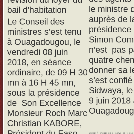
le ministre 
bail d’habitation
auprès de l
Le Conseil des
présidence
ministres s’est tenu
Simon Com
à Ouagadougou, le
n’est pas p
vendredi 08 juin
quatre che
2018, en séance
donner sa le
ordinaire, de 09 H 30
s’est confié
mn à 16 H 45 mn,
Sidwaya, l
sous la présidence
9 juin 2018
de Son Excellence
Ouagadoug
Monsieur Roch Marc
Christian KABORE,
Président du Faso,
MISE À JOUR LE LUNDI, 11 JUIN 