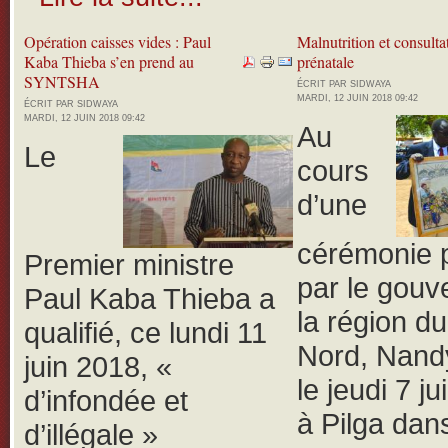
Opération caisses vides : Paul
Malnutrition et consulta
Kaba Thieba s’en prend au
prénatale
SYNTSHA
ÉCRIT PAR SIDWAYA
MARDI, 12 JUIN 2018 09:42
ÉCRIT PAR SIDWAYA
MARDI, 12 JUIN 2018 09:42
Au
Le
cours
d’une
cérémonie 
Premier ministre
par le gouv
Paul Kaba Thieba a
la région d
qualifié, ce lundi 11
Nord, Nand
juin 2018, «
le jeudi 7 j
d’infondée et
à Pilga dans
d’illégale »