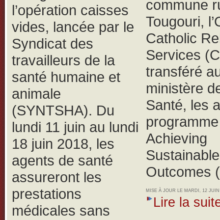
commune ru
l’opération caisses
Tougouri, 
vides, lancée par le
Catholic Rel
Syndicat des
Services (
travailleurs de la
transféré a
santé humaine et
ministère de
animale
Santé, les 
(SYNTSHA).
Du
programme 
lundi 11 juin au lundi
Achieving
18 juin 2018, les
Sustainable
agents de santé
Outcomes 
assureront les
prestations
MISE À JOUR LE MARDI, 12 JUIN 
Lire la suite
médicales sans