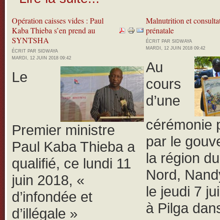
Opération caisses vides : Paul
Malnutrition et consulta
Kaba Thieba s’en prend au
prénatale
SYNTSHA
ÉCRIT PAR SIDWAYA
MARDI, 12 JUIN 2018 09:42
ÉCRIT PAR SIDWAYA
MARDI, 12 JUIN 2018 09:42
Au
Le
cours
d’une
cérémonie 
Premier ministre
par le gouv
Paul Kaba Thieba a
la région d
qualifié, ce lundi 11
Nord, Nand
juin 2018, «
le jeudi 7 j
d’infondée et
à Pilga dans
d’illégale »