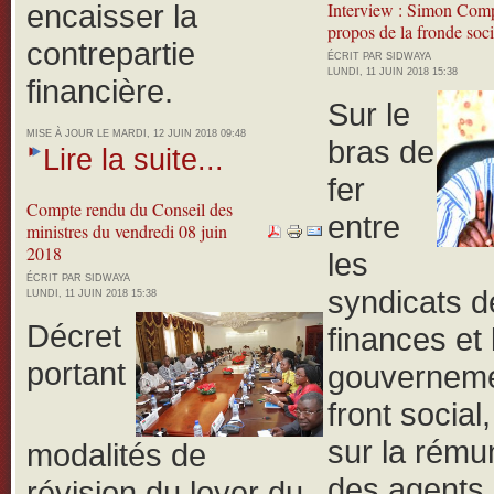
encaisser la
Interview : Simon Com
propos de la fronde soci
contrepartie
ÉCRIT PAR SIDWAYA
LUNDI, 11 JUIN 2018 15:38
financière.
Sur le
MISE À JOUR LE MARDI, 12 JUIN 2018 09:48
bras de
Lire la suite...
fer
Compte rendu du Conseil des
entre
ministres du vendredi 08 juin
2018
les
ÉCRIT PAR SIDWAYA
syndicats d
LUNDI, 11 JUIN 2018 15:38
Décret
finances et 
portant
gouverneme
front social
sur la rému
modalités de
des agents 
révision du loyer du