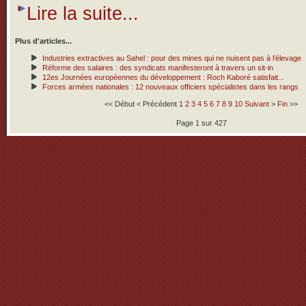
Lire la suite...
Plus d'articles...
Industries extractives au Sahel : pour des mines qui ne nuisent pas à l’élevage
Réforme des salaires : des syndicats manifesteront à travers un sit-in
12es Journées européennes du développement : Roch Kaboré satisfait...
Forces armées nationales : 12 nouveaux officiers spécialistes dans les rangs
<<
Début
<
Précédent
1
2
3
4
5
6
7
8
9
10
Suivant
>
Fin
>>
Page 1 sur 427