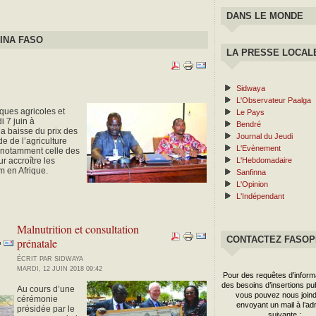
DANS LE MONDE
INA FASO
LA PRESSE LOCAL
Sidwaya
L'Observateur Paalga
ques agricoles et
Le Pays
i 7 juin à
Bendré
a baisse du prix des
Journal du Jeudi
e de l’agriculture
L'Evènement
ts notamment celle des
 accroître les
L'Hebdomadaire
m en Afrique.
Sanfinna
L'Opinion
L'Indépendant
Malnutrition et consultation
CONTACTEZ FASO
prénatale
ÉCRIT PAR SIDWAYA
MARDI, 12 JUIN 2018 09:42
Pour des requêtes d’inform
des besoins d’insertions publ
Au cours d’une
vous pouvez nous joind
cérémonie
envoyant un mail à l’ad
présidée par le
suivante :