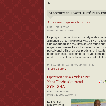
FASOPRESSE: L'ACTUALITÉ DU BURK
Accès aux engrais chimiques
ÉCRIT PAR SIDWAYA
MARDI, 12 JUIN 2018 09:42
Le programme de Suivi et d’analyse des politi
alimentaires (SAPAA) de la FAO a livré, le jeud
Ouagadougou, les résultats de son étude sur l
engrais au Burkina Faso.
Les acteurs du mond
perçoivent l’utilisation des produits fertilisan
engrais chimiques comme un moyen idéal pour
rendements et lutter efficacement contre la fai
MISE À JOUR LE MARDI, 12 JUIN 2018 09:47
Lire la suite...
Opération caisses vides : Paul
Kaba Thieba s’en prend au
SYNTSHA
ÉCRIT PAR SIDWAYA
MARDI, 12 JUIN 2018 09:42
Le Premier
ministre Paul