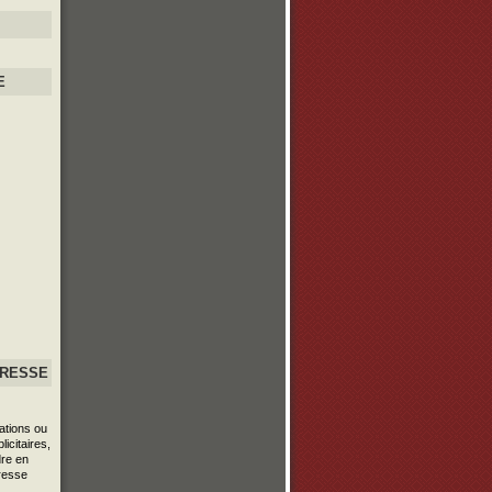
E
PRESSE
ations ou
icitaires,
re en
resse