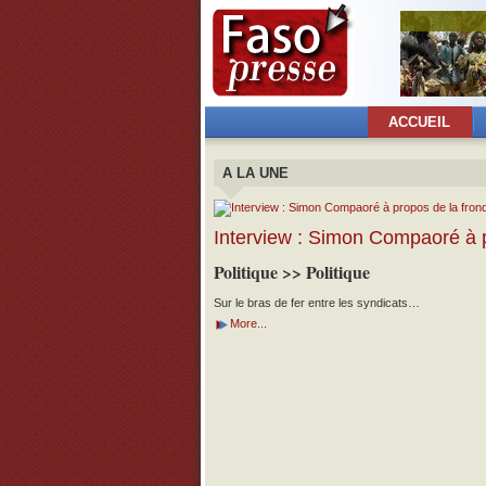
ACCUEIL
A LA UNE
Interview : Simon Compaoré à p
Politique >> Politique
Sur le bras de fer entre les syndicats…
More...