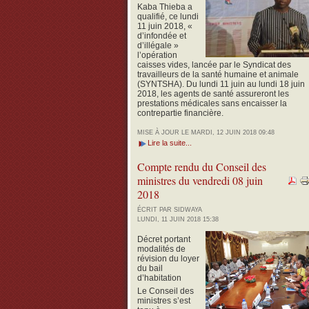
Kaba Thieba a
qualifié, ce lundi
11 juin 2018, «
d’infondée et
d’illégale »
l’opération
caisses vides, lancée par le Syndicat des
travailleurs de la santé humaine et animale
(SYNTSHA).
Du lundi 11 juin au lundi 18 juin
2018, les agents de santé assureront les
prestations médicales sans encaisser la
contrepartie financière.
MISE À JOUR LE MARDI, 12 JUIN 2018 09:48
Lire la suite...
Compte rendu du Conseil des
ministres du vendredi 08 juin
2018
ÉCRIT PAR SIDWAYA
LUNDI, 11 JUIN 2018 15:38
Décret portant
modalités de
révision du loyer
du bail
d’habitation
Le Conseil des
ministres s’est