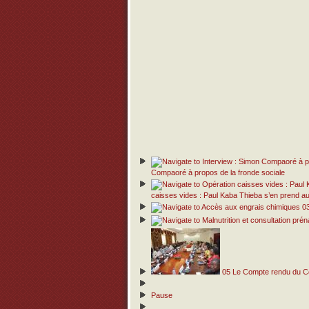
Compaoré à propos de la fronde sociale
caisses vides : Paul Kaba Thieba s’en prend
0
05
Le Compte rendu du Con
Pause