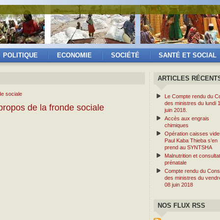
POLITIQUE
ECONOMIE
SOCIÉTÉ
SANTÉ ET SOCIAL
ARTICLES RÉCENT
Le Compte rendu du Co
des ministres du lundi 
ropos de la fronde sociale
juin 2018.
Accès aux engrais
chimiques
Opération caisses vide
Paul Kaba Thieba s’en
prend au SYNTSHA
Malnutrition et consulta
prénatale
Compte rendu du Conse
des ministres du vendr
08 juin 2018
NOS FLUX RSS