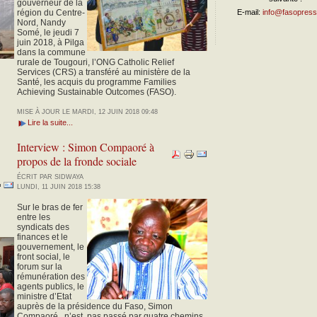
gouverneur de la
région du Centre-
E-mail:
info@fasopress
Nord, Nandy
Somé, le jeudi 7
juin 2018, à Pilga
dans la commune
rurale de Tougouri, l’ONG Catholic Relief
Services (CRS) a transféré au ministère de la
Santé, les acquis du programme Families
Achieving Sustainable Outcomes (FASO).
MISE À JOUR LE MARDI, 12 JUIN 2018 09:48
Lire la suite...
Interview : Simon Compaoré à
propos de la fronde sociale
ÉCRIT PAR SIDWAYA
LUNDI, 11 JUIN 2018 15:38
Sur le bras de fer
entre les
syndicats des
finances et le
gouvernement, le
front social, le
forum sur la
rémunération des
agents publics, le
ministre d’Etat
auprès de la présidence du Faso, Simon
Compaoré, n’est pas passé par quatre chemins