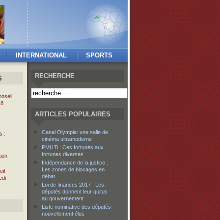
INTERNATIONAL
SPORTS
RECHERCHE
S
nseil
18
ARTICLES POPULAIRES
Canal Olympia: une salle de
s :
cinéma ultramoderne
PMU’B : Ces fortunés aux
fortunes diverses
tion
Indépendance de la justice :
Les zones de blocages en
il
débat
edi
Loi de finances 2017 : Les
députés donnent leur quitus
au gouvernement
Liste nominative des députés
nouvellement élus