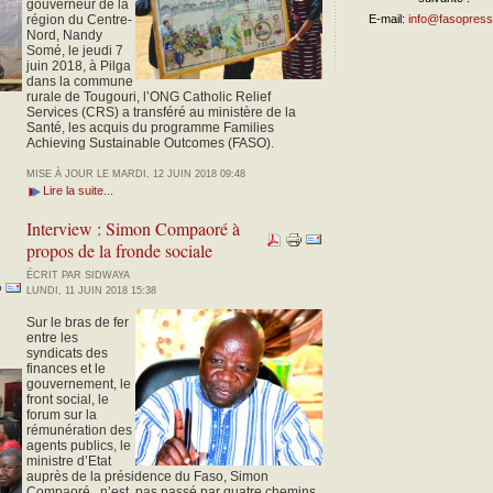
gouverneur de la
région du Centre-
E-mail:
info@fasopress
Nord, Nandy
Somé, le jeudi 7
juin 2018, à Pilga
dans la commune
rurale de Tougouri, l’ONG Catholic Relief
Services (CRS) a transféré au ministère de la
Santé, les acquis du programme Families
Achieving Sustainable Outcomes (FASO).
MISE À JOUR LE MARDI, 12 JUIN 2018 09:48
Lire la suite...
Interview : Simon Compaoré à
propos de la fronde sociale
ÉCRIT PAR SIDWAYA
LUNDI, 11 JUIN 2018 15:38
Sur le bras de fer
entre les
syndicats des
finances et le
gouvernement, le
front social, le
forum sur la
rémunération des
agents publics, le
ministre d’Etat
auprès de la présidence du Faso, Simon
Compaoré, n’est pas passé par quatre chemins