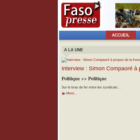
ACCUEIL
A LA UNE
Interview : Simon Compaoré à p
Politique >> Politique
Sur le bras de fer entre les syndicats…
More...