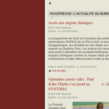
FASOPRESSE: L'ACTUALITÉ DU BURK
Accès aux engrais chimiques
ÉCRIT PAR SIDWAYA
MARDI, 12 JUIN 2018 09:42
Le programme de Suivi et d’analyse des politi
alimentaires (SAPAA) de la FAO a livré, le jeud
Ouagadougou, les résultats de son étude sur l
engrais au Burkina Faso.
Les acteurs du mond
perçoivent l’utilisation des produits fertilisan
engrais chimiques comme un moyen idéal pour
rendements et lutter efficacement contre la fai
MISE À JOUR LE MARDI, 12 JUIN 2018 09:47
Lire la suite...
Opération caisses vides : Paul
Kaba Thieba s’en prend au
SYNTSHA
ÉCRIT PAR SIDWAYA
MARDI, 12 JUIN 2018 09:42
Le Premier
ministre Paul