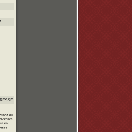
E
PRESSE
ations ou
icitaires,
re en
resse