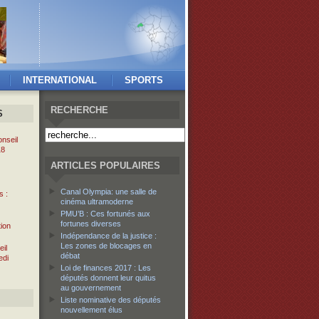
INTERNATIONAL
SPORTS
RECHERCHE
S
nseil
18
ARTICLES POPULAIRES
Canal Olympia: une salle de
s :
cinéma ultramoderne
PMU’B : Ces fortunés aux
fortunes diverses
tion
Indépendance de la justice :
Les zones de blocages en
il
débat
edi
Loi de finances 2017 : Les
députés donnent leur quitus
au gouvernement
Liste nominative des députés
nouvellement élus