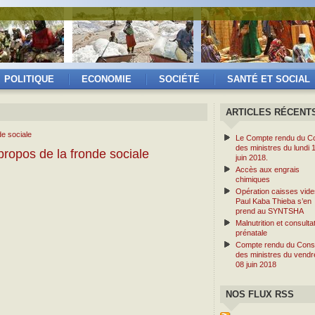
POLITIQUE
ECONOMIE
SOCIÉTÉ
SANTÉ ET SOCIAL
ARTICLES RÉCENT
Le Compte rendu du Co
des ministres du lundi 
ropos de la fronde sociale
juin 2018.
Accès aux engrais
chimiques
Opération caisses vide
Paul Kaba Thieba s’en
prend au SYNTSHA
Malnutrition et consulta
prénatale
Compte rendu du Conse
des ministres du vendr
08 juin 2018
NOS FLUX RSS