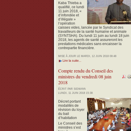
Kaba Thieba a
qualifié, ce lundi
11 juin 2018, «
d’infondée et
d’illégale »
l’opération
caisses vides, lancée par le Syndicat des
travailleurs de la santé humaine et animale
(SYNTSHA).
Du lundi 11 juin au lundi 18 juin
2018, les agents de santé assureront les
prestations médicales sans encaisser la
contrepartie financière.
MISE À JOUR LE MARDI, 12 JUIN 2018 09:48
Lire la suite...
Compte rendu du Conseil des
ministres du vendredi 08 juin
2018
ÉCRIT PAR SIDWAYA
LUNDI, 11 JUIN 2018 15:38
Décret portant
modalités de
révision du loyer
du bail
d’habitation
Le Conseil des
ministres s’est