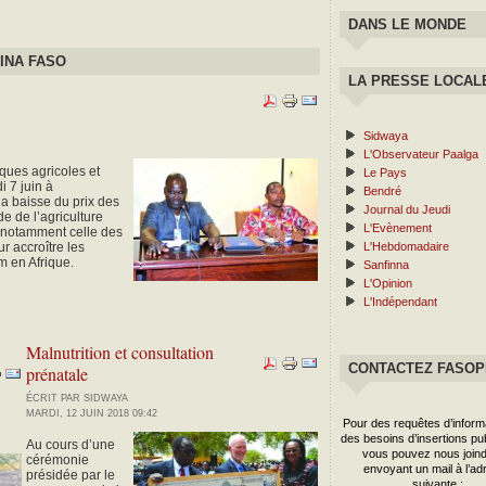
DANS LE MONDE
INA FASO
LA PRESSE LOCAL
Sidwaya
L'Observateur Paalga
ques agricoles et
Le Pays
i 7 juin à
Bendré
a baisse du prix des
Journal du Jeudi
e de l’agriculture
L'Evènement
ts notamment celle des
 accroître les
L'Hebdomadaire
m en Afrique.
Sanfinna
L'Opinion
L'Indépendant
Malnutrition et consultation
CONTACTEZ FASO
prénatale
ÉCRIT PAR SIDWAYA
MARDI, 12 JUIN 2018 09:42
Pour des requêtes d’inform
des besoins d’insertions publ
Au cours d’une
vous pouvez nous joind
cérémonie
envoyant un mail à l’ad
présidée par le
suivante :