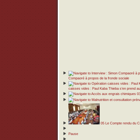
Compaoré à propos de la fronde sociale
caisses vides : Paul Kaba Thieba s’en prend
0
05
Le Compte rendu du Con
Pause