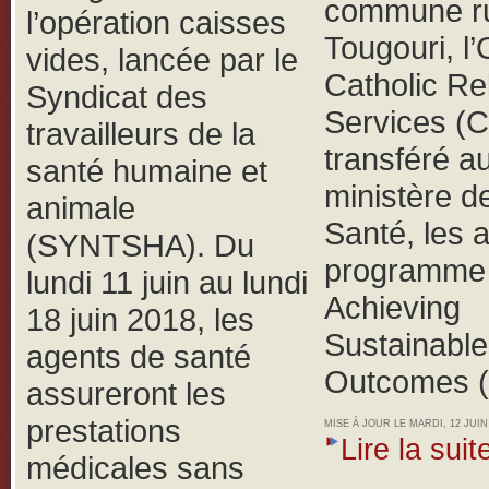
commune ru
l’opération caisses
Tougouri, 
vides, lancée par le
Catholic Rel
Syndicat des
Services (
travailleurs de la
transféré a
santé humaine et
ministère de
animale
Santé, les 
(SYNTSHA).
Du
programme 
lundi 11 juin au lundi
Achieving
18 juin 2018, les
Sustainable
agents de santé
Outcomes 
assureront les
prestations
MISE À JOUR LE MARDI, 12 JUIN 
Lire la suite
médicales sans