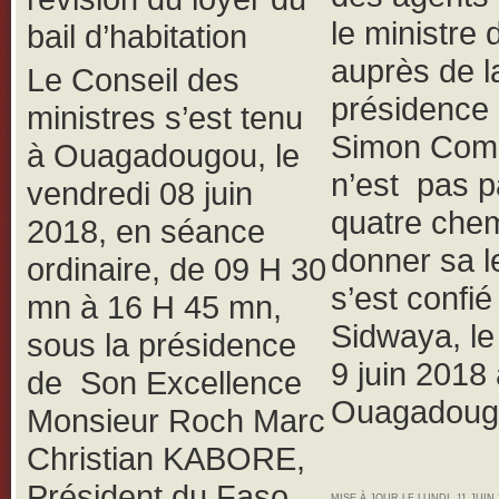
le ministre 
bail d’habitation
auprès de l
Le Conseil des
présidence
ministres s’est tenu
Simon Com
à Ouagadougou, le
n’est pas p
vendredi 08 juin
quatre che
2018, en séance
donner sa le
ordinaire, de 09 H 30
s’est confié
mn à 16 H 45 mn,
Sidwaya, l
sous la présidence
9 juin 2018
de Son Excellence
Ouagadoug
Monsieur Roch Marc
Christian KABORE,
Président du Faso,
MISE À JOUR LE LUNDI, 11 JUIN 