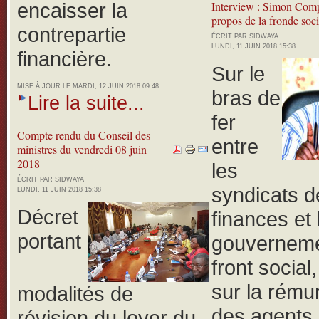
encaisser la
Interview : Simon Com
propos de la fronde soci
contrepartie
ÉCRIT PAR SIDWAYA
LUNDI, 11 JUIN 2018 15:38
financière.
Sur le
MISE À JOUR LE MARDI, 12 JUIN 2018 09:48
bras de
Lire la suite...
fer
Compte rendu du Conseil des
entre
ministres du vendredi 08 juin
2018
les
ÉCRIT PAR SIDWAYA
syndicats d
LUNDI, 11 JUIN 2018 15:38
Décret
finances et 
portant
gouverneme
front social
sur la rému
modalités de
des agents 
révision du loyer du