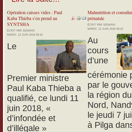
Opération caisses vides : Paul
Malnutrition et consulta
Kaba Thieba s’en prend au
prénatale
SYNTSHA
ÉCRIT PAR SIDWAYA
MARDI, 12 JUIN 2018 09:42
ÉCRIT PAR SIDWAYA
MARDI, 12 JUIN 2018 09:42
Au
Le
cours
d’une
cérémonie 
Premier ministre
par le gouv
Paul Kaba Thieba a
la région d
qualifié, ce lundi 11
Nord, Nand
juin 2018, «
le jeudi 7 j
d’infondée et
à Pilga dans
d’illégale »