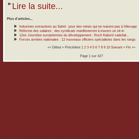
Lire la suite...
Plus d'articles...
Industries extractives au Sahel : pour des mines qui ne nuisent pas à l’élevage
Réforme des salaires : des syndicats manifesteront à travers un sit-in
12es Journées européennes du développement : Roch Kaboré satisfait...
Forces armées nationales : 12 nouveaux officiers spécialistes dans les rangs
<<
Début
<
Précédent
1
2
3
4
5
6
7
8
9
10
Suivant
>
Fin
>>
Page 1 sur 427