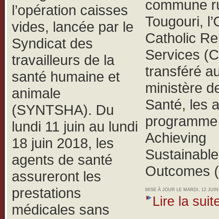
commune ru
l’opération caisses
Tougouri, 
vides, lancée par le
Catholic Rel
Syndicat des
Services (
travailleurs de la
transféré a
santé humaine et
ministère de
animale
Santé, les 
(SYNTSHA).
Du
programme 
lundi 11 juin au lundi
Achieving
18 juin 2018, les
Sustainable
agents de santé
Outcomes 
assureront les
prestations
MISE À JOUR LE MARDI, 12 JUIN 
Lire la suite
médicales sans