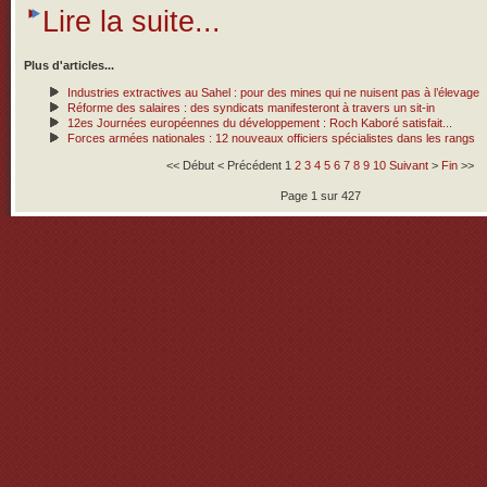
Lire la suite...
Plus d'articles...
Industries extractives au Sahel : pour des mines qui ne nuisent pas à l’élevage
Réforme des salaires : des syndicats manifesteront à travers un sit-in
12es Journées européennes du développement : Roch Kaboré satisfait...
Forces armées nationales : 12 nouveaux officiers spécialistes dans les rangs
<<
Début
<
Précédent
1
2
3
4
5
6
7
8
9
10
Suivant
>
Fin
>>
Page 1 sur 427