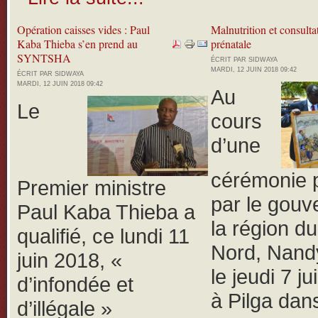
Opération caisses vides : Paul
Malnutrition et consulta
Kaba Thieba s’en prend au
prénatale
SYNTSHA
ÉCRIT PAR SIDWAYA
MARDI, 12 JUIN 2018 09:42
ÉCRIT PAR SIDWAYA
MARDI, 12 JUIN 2018 09:42
Au
Le
cours
d’une
cérémonie 
Premier ministre
par le gouv
Paul Kaba Thieba a
la région d
qualifié, ce lundi 11
Nord, Nand
juin 2018, «
le jeudi 7 j
d’infondée et
à Pilga dans
d’illégale »