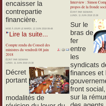
encaisser la
Interview : Simon Com
propos de la fronde soci
contrepartie
ÉCRIT PAR SIDWAYA
LUNDI, 11 JUIN 2018 15:38
financière.
Sur le
MISE À JOUR LE MARDI, 12 JUIN 2018 09:48
bras de
Lire la suite...
fer
Compte rendu du Conseil des
entre
ministres du vendredi 08 juin
2018
les
ÉCRIT PAR SIDWAYA
syndicats d
LUNDI, 11 JUIN 2018 15:38
Décret
finances et 
portant
gouverneme
front social
sur la rému
modalités de
des agents 
révision du loyer du