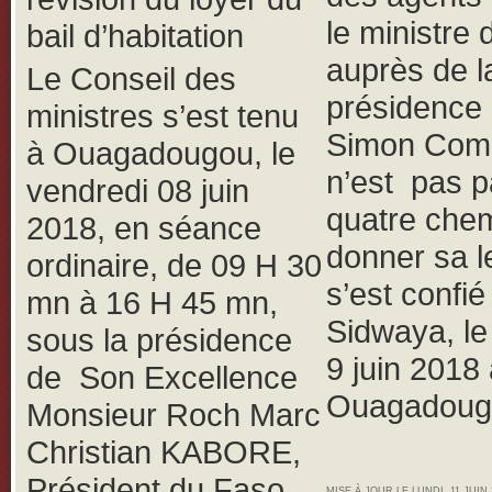
le ministre 
bail d’habitation
auprès de l
Le Conseil des
présidence
ministres s’est tenu
Simon Com
à Ouagadougou, le
n’est pas p
vendredi 08 juin
quatre che
2018, en séance
donner sa le
ordinaire, de 09 H 30
s’est confié
mn à 16 H 45 mn,
Sidwaya, l
sous la présidence
9 juin 2018
de Son Excellence
Ouagadoug
Monsieur Roch Marc
Christian KABORE,
Président du Faso,
MISE À JOUR LE LUNDI, 11 JUIN 