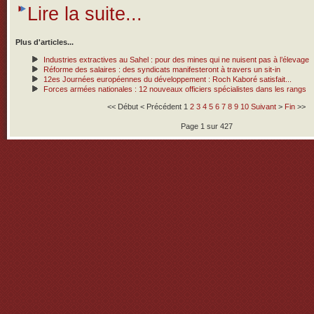
Lire la suite...
Plus d'articles...
Industries extractives au Sahel : pour des mines qui ne nuisent pas à l’élevage
Réforme des salaires : des syndicats manifesteront à travers un sit-in
12es Journées européennes du développement : Roch Kaboré satisfait...
Forces armées nationales : 12 nouveaux officiers spécialistes dans les rangs
<<
Début
<
Précédent
1
2
3
4
5
6
7
8
9
10
Suivant
>
Fin
>>
Page 1 sur 427