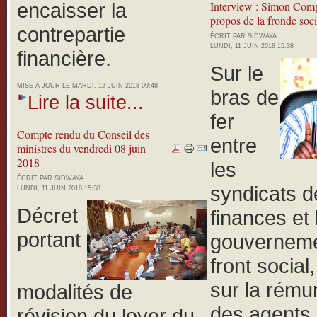
encaisser la
Interview : Simon Com
propos de la fronde soci
contrepartie
ÉCRIT PAR SIDWAYA
LUNDI, 11 JUIN 2018 15:38
financière.
Sur le
MISE À JOUR LE MARDI, 12 JUIN 2018 09:48
bras de
Lire la suite...
fer
Compte rendu du Conseil des
entre
ministres du vendredi 08 juin
2018
les
ÉCRIT PAR SIDWAYA
syndicats d
LUNDI, 11 JUIN 2018 15:38
Décret
finances et 
portant
gouverneme
front social
sur la rému
modalités de
des agents 
révision du loyer du