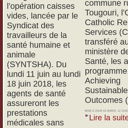
commune ru
l’opération caisses
Tougouri, 
vides, lancée par le
Catholic Rel
Syndicat des
Services (
travailleurs de la
transféré a
santé humaine et
ministère de
animale
Santé, les 
(SYNTSHA).
Du
programme 
lundi 11 juin au lundi
Achieving
18 juin 2018, les
Sustainable
agents de santé
Outcomes 
assureront les
prestations
MISE À JOUR LE MARDI, 12 JUIN 
Lire la suite
médicales sans