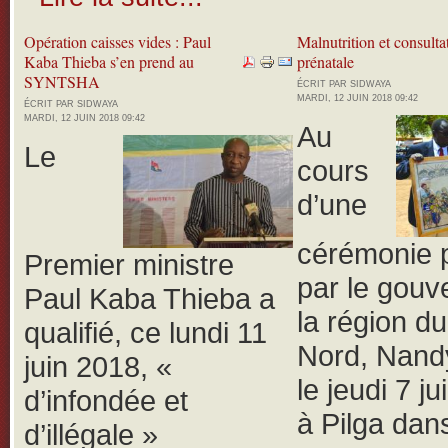
Opération caisses vides : Paul
Malnutrition et consulta
Kaba Thieba s’en prend au
prénatale
SYNTSHA
ÉCRIT PAR SIDWAYA
MARDI, 12 JUIN 2018 09:42
ÉCRIT PAR SIDWAYA
MARDI, 12 JUIN 2018 09:42
Au
Le
cours
d’une
cérémonie 
Premier ministre
par le gouv
Paul Kaba Thieba a
la région d
qualifié, ce lundi 11
Nord, Nand
juin 2018, «
le jeudi 7 j
d’infondée et
à Pilga dans
d’illégale »