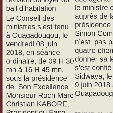
le ministre 
bail d’habitation
auprès de l
Le Conseil des
présidence
ministres s’est tenu
Simon Com
à Ouagadougou, le
n’est pas p
vendredi 08 juin
quatre che
2018, en séance
donner sa le
ordinaire, de 09 H 30
s’est confié
mn à 16 H 45 mn,
Sidwaya, l
sous la présidence
9 juin 2018
de Son Excellence
Ouagadoug
Monsieur Roch Marc
Christian KABORE,
Président du Faso,
MISE À JOUR LE LUNDI, 11 JUIN 