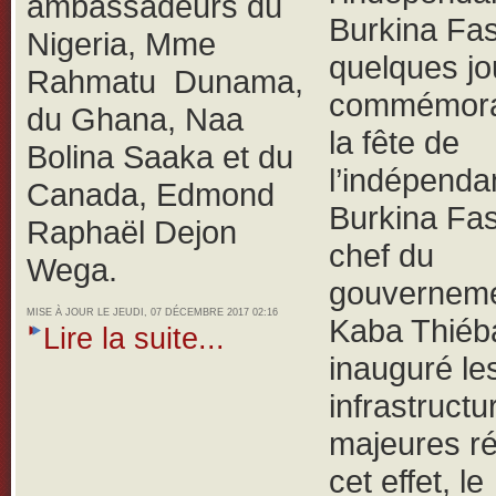
ambassadeurs du
Burkina Fa
Nigeria, Mme
quelques jo
Rahmatu Dunama,
commémora
du Ghana, Naa
la fête de
Bolina Saaka et du
l’indépenda
Canada, Edmond
Burkina Fas
Raphaël Dejon
chef du
Wega.
gouverneme
MISE À JOUR LE JEUDI, 07 DÉCEMBRE 2017 02:16
Kaba Thiéb
Lire la suite...
inauguré le
infrastructu
majeures ré
cet effet, le