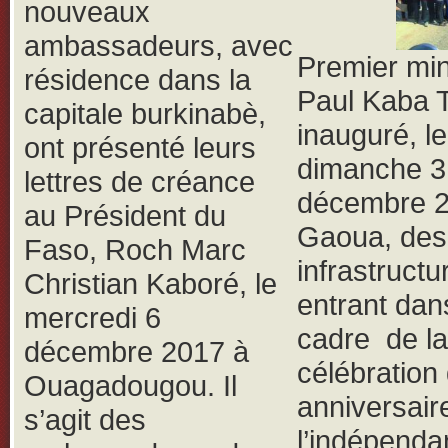
nouveaux
ambassadeurs, avec
Premier min
résidence dans la
Paul Kaba T
capitale burkinabè,
inauguré, le
ont présenté leurs
dimanche 3
lettres de créance
décembre 2
au Président du
Gaoua, des
Faso, Roch Marc
infrastructu
Christian Kaboré, le
entrant dan
mercredi 6
cadre de la
décembre 2017 à
célébration
Ouagadougou. Il
anniversair
s’agit des
l’indépenda