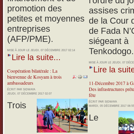
l’ordre du j
promotion des
assises cri
petites et moyennes
de la Cour 
entreprises
de Fada N
(AFP/PME).
siégeant à
Tenkodogo.
MISE À JOUR LE JEUDI, 07 DÉCEMBRE 2017 02:14
Lire la suite...
MISE À JOUR LE JEUDI, 07 DÉCE
Lire la suite
Coopération bilatérale : La
bienvenue de Kosyam à trois
ambassadeurs
11-Décembre 2017 à G
Des infrastructures prêt
ÉCRIT PAR SIDWAYA
fête
JEUDI, 07 DÉCEMBRE 2017 02:07
Trois
ÉCRIT PAR SIDWAYA
MARDI, 05 DÉCEMBRE 2017 06:5
Le