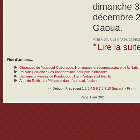
dimanche 3
décembre 2
Gaoua.
MISE À JOUR LE MARDI, 05 DÉC
Lire la suite
Plus d'articles...
Obsèques de Youssouf Ouédraogo: Hommages et reconnaissance de la Nation à
Pouvoir judiciaire : Des concertations pour plus d’efficacité
Baptême université de Koudougou : Henri Sebgo était bien là
An II de Roch : Le PM verse dans l’autosatisfaction
<<
Début
<
Précédent
1
2
3
4
5
6
7
8
9
10
Suivant
>
Fin
>>
Page 1 sur 392