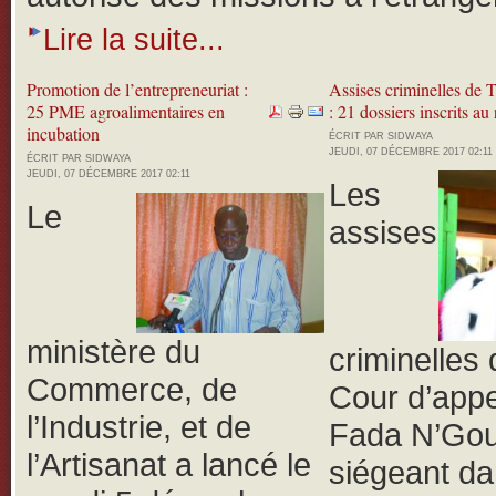
Lire la suite...
Promotion de l’entrepreneuriat :
Assises criminelles de
25 PME agroalimentaires en
: 21 dossiers inscrits au 
incubation
ÉCRIT PAR SIDWAYA
JEUDI, 07 DÉCEMBRE 2017 02:11
ÉCRIT PAR SIDWAYA
JEUDI, 07 DÉCEMBRE 2017 02:11
Les
Le
assises
ministère du
criminelles 
Commerce, de
Cour d’appe
l’Industrie, et de
Fada N’Go
l’Artisanat a lancé le
siégeant da