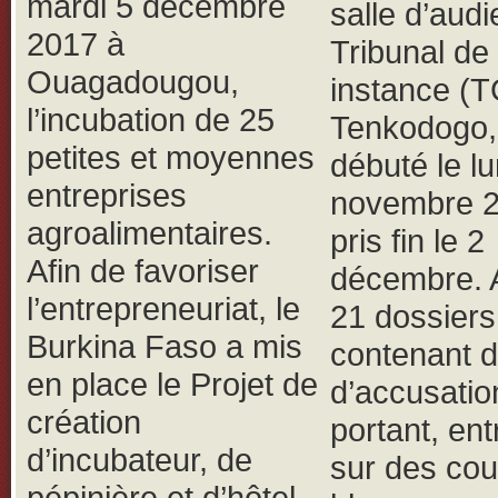
mardi 5 décembre
salle d’aud
2017 à
Tribunal de
Ouagadougou,
instance (T
l’incubation de 25
Tenkodogo,
petites et moyennes
débuté le lu
entreprises
novembre 2
agroalimentaires.
pris fin le 2
Afin de favoriser
décembre.
l’entrepreneuriat, le
21 dossiers
Burkina Faso a mis
contenant d
en place le Projet de
d’accusatio
création
portant, ent
d’incubateur, de
sur des cou
pépinière et d’hôtel