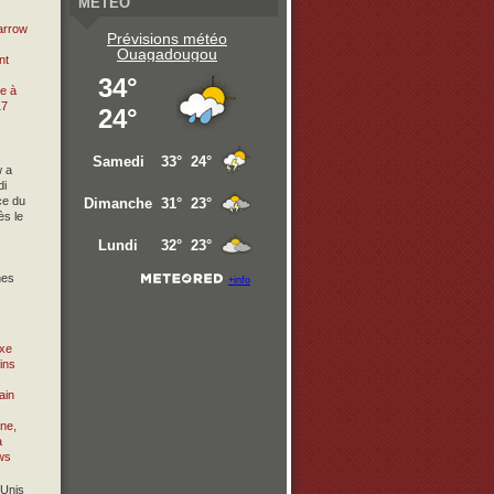
METEO
arrow
Prévisions météo
Ouagadougou
 a
di
ce du
ès le
nes
xe
ins
-Unis