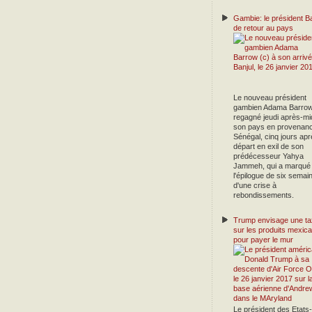
Gambie: le président B
de retour au pays
Le nouveau président
gambien Adama Barrow
regagné jeudi après-mi
son pays en provenan
Sénégal, cinq jours apr
départ en exil de son
prédécesseur Yahya
Jammeh, qui a marqué
l'épilogue de six semai
d'une crise à
rebondissements.
Trump envisage une ta
sur les produits mexica
pour payer le mur
Le président des Etats