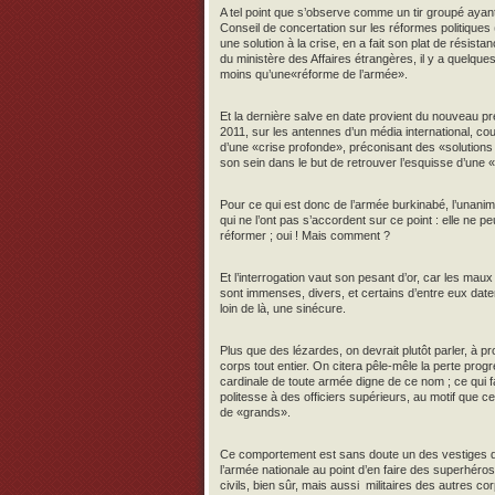
A tel point que s’observe comme un tir groupé ayant
Conseil de concertation sur les réformes politique
une solution à la crise, en a fait son plat de résista
du ministère des Affaires étrangères, il y a quelque
moins qu’une«réforme de l’armée».
Et la dernière salve en date provient du nouveau prem
2011, sur les antennes d’un média international, co
d’une «crise profonde», préconisant des «solutions d
son sein dans le but de retrouver l’esquisse d’une 
Pour ce qui est donc de l’armée burkinabé, l’unanimi
qui ne l’ont pas s’accordent sur ce point : elle ne pe
réformer ; oui ! Mais comment ?
Et l’interrogation vaut son pesant d’or, car les ma
sont immenses, divers, et certains d’entre eux dat
loin de là, une sinécure.
Plus que des lézardes, on devrait plutôt parler, à p
corps tout entier. On citera pêle-mêle la perte progr
cardinale de toute armée digne de ce nom ; ce qui f
politesse à des officiers supérieurs, au motif que c
de «grands».
Ce comportement est sans doute un des vestiges de l’
l’armée nationale au point d’en faire des superhéros 
civils, bien sûr, mais aussi militaires des autres cor