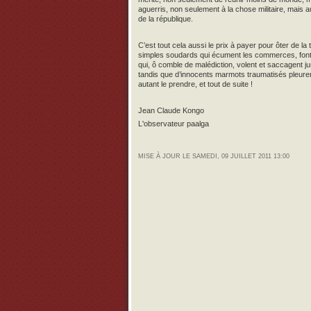
aguerris, non seulement à la chose militaire, mais aus
de la république.
C’est tout cela aussi le prix à payer pour ôter de l
simples soudards qui écument les commerces, font 
qui, ô comble de malédiction, volent et saccagent jus
tandis que d’innocents marmots traumatisés pleurent 
autant le prendre, et tout de suite !
Jean Claude Kongo
L'observateur paalga
MISE À JOUR LE SAMEDI, 09 JUILLET 2011 13:00