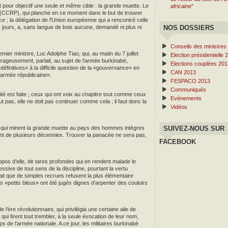
 pour objectif une seule et même cible : la grande muette. Le
africaine"
s (CCRP), qui planche en ce moment dans le but de trouver
nce ; la délégation de l’Union européenne qui a rencontré celle
s jours, a, sans langue de bois aucune, demandé ni plus ni
NOS DOSSIERS
Conseils des ministres
ier ministre, Luc Adolphe Tiao, qui, au matin du 7 juillet
Election présidentielle 
urageusement, parlait, au sujet de l’armée burkinabé,
Elections couplées 201
éfinitives» à la difficile question de la «gouvernance» en
CAN 2013
«armée républicaine».
FESPACO 2013
Communiqués
té est faite ; ceux qui ont voix au chapitre tout comme ceux
Evènements
ut pas, elle ne doit pas continuer comme cela ; il faut donc la
Vidéos
ux qui minent la grande muette au pays des hommes intègres
SUIVEZ-NOUS SUR
ent de plusieurs décennies. Trouver la panacée ne sera pas,
FACEBOOK
ropos d’elle, de tares profondes qui en rendent malade le
essive de tout sens de la discipline, pourtant la vertu
ait que de simples recrues refusent la plus élémentaire
es «petits bleus» ont été jugés dignes d’arpenter des couloirs
ère révolutionnaire, qui privilégia une certaine aile de
qui firent tout trembler, à la seule évocation de leur nom,
ps de l’armée nationale. A ce jour, les militaires burkinabè