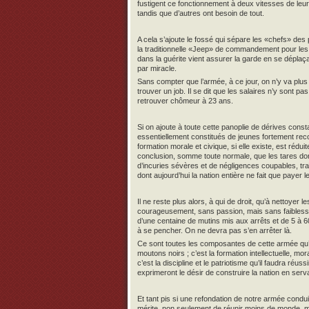
fustigent ce fonctionnement à deux vitesses de leur
tandis que d’autres ont besoin de tout.
A cela s’ajoute le fossé qui sépare les «chefs» des
la traditionnelle «Jeep» de commandement pour les rut
dans la guérite vient assurer la garde en se déplaç
par miracle.
Sans compter que l’armée, à ce jour, on n’y va plus 
trouver un job. Il se dit que les salaires n’y sont p
retrouver chômeur à 23 ans.
Si on ajoute à toute cette panoplie de dérives const
essentiellement constitués de jeunes fortement reco
formation morale et civique, si elle existe, est réduit
conclusion, somme toute normale, que les tares don
d’incuries sévères et de négligences coupables, tr
dont aujourd’hui la nation entière ne fait que payer le
Il ne reste plus alors, à qui de droit, qu’à nettoyer 
courageusement, sans passion, mais sans faiblesse
d’une centaine de mutins mis aux arrêts et de 5 à 6
à se pencher. On ne devra pas s’en arrêter là.
Ce sont toutes les composantes de cette armée qu’il
moutons noirs ; c’est la formation intellectuelle, mor
c’est la discipline et le patriotisme qu’il faudra réu
exprimeront le désir de construire la nation en serv
Et tant pis si une refondation de notre armée condui
mérite, non seulement de réunir moins de monde, m