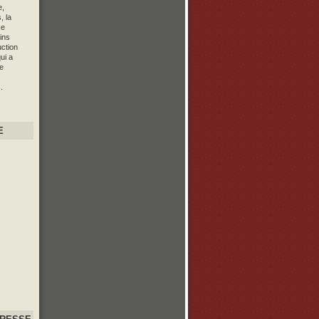
e,
, la
xe
ins
uction
ui a
e
.
E