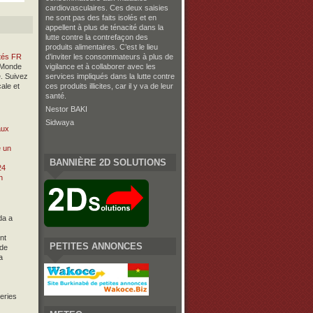
cardiovasculaires. Ces deux saisies
ne sont pas des faits isolés et en
appellent à plus de ténacité dans la
lutte contre la contrefaçon des
produits alimentaires. C’est le lieu
ités FR
d’inviter les consommateurs à plus de
 Monde
vigilance et à collaborer avec les
. Suivez
services impliqués dans la lutte contre
cale et
ces produits illicites, car il y va de leur
santé.
Nestor BAKI
Sidwaya
aux
BANNIÈRE 2D SOLUTIONS
da a
nt
PETITES ANNONCES
de
a
eries