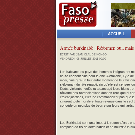
ACCUEIL
Armée burkinabè : Réformer, oui, mai
ÉCRIT PAR JEAN CLAUDE KONGO
VENDREDI, 08 JUILLET 2011 00:00
Les habitants du pays des hommes intègres ont mal 
ne se cachent plus pour le dire. A vrai dire, il y a d
mois, plus qu’à un tout autre moment de leur histoi
s’éloignant du rôle républicain qu’elle est censée jou
lésés, violentés, volés et a saccagé leurs biens ; et 
réclame des revendications dont on croit que si cert
étaient justifiées, elles ne commandaient pas que le
ignorent toute morale et toute retenue dans le seul b
concède un peu plus de beurre sur leurs épinards.
Les Burkinabè sont unanimes à le reconnaître : on a
compose de fils de cette nation et se nourrit à la s