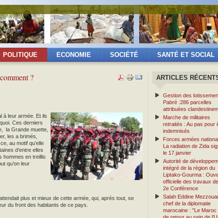
POLITIQUE
ECONOMIE
SOCIÉTÉ
SANTÉ ET SOCIAL
s comment ?
ARTICLES RÉCENT
Gestion des lotissemen
Pabré :286 parcelles
attribuées clandestine
à leur armée. Et ils
Marche de militaires
e quoi. Ces derniers
retraités : Au pas pour 
re, la Grande muette,
indemnisés
er, les a brimés,
Forces armées national
ce, au motif qu’elle
La radiation de Zida si
aines d’entre elles
le 17 janvier
s hommes en treillis
Autorité de développe
ut qu’on leur
intégré de la région du
Liptako-Gourma : Ouve
officielle des travaux de
2e Conférence
Salah Eddine Mezzouar
ttendait plus et mieux de cette armée, qui, après tout, se
chef de la diplomatie
ueur du front des habitants de ce pays.
marocaine : "Le Maroc 
de retour au sein de l’U