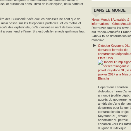
si et surtout au sens ultime de la discipline, de la patrie et
DANS LE MONDE
a tête des Burkinabè l’idée que les bidasses ne sont que de
News Monde | Actualités &
main basse sur les téléphones portables et les motos et
informations - Yahoo Actual
qu’à des orphelinats, qu’ils quittent en riant de bon cœur,
Retrouvez toutes les news
à vous fendre l’âme. Si c’est cela le remède qu’il nous faut,
sur Yahoo Actualités France
24h/24 toute l'information lo
mondiale.
Oléoduc Keystone XL:
demande formelle de
construction déposée 
Etats-Unis
L'opérateur canadien
d'oléoducs TransCana
annoncé jeudi le dépôt
auprès du gouverneme
américain d'une deman
de permis pour lancer l
construction du projet
Keystone XL, devant
acheminer du pétrole
canadien vers les raffin
du golfe du Mexique.