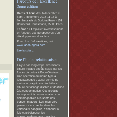
Parcours de l’Excellence,
2eme édition
Dates et lieu:
Ven. 6 décembre et
sam. 7 décembre 2013-11-13 à
l’Ambassade du Burkina Faso -
159
Boulevard Haussmann, 75008 Paris
Thème
: « Emploi et Investissement
en Afrique : Les perspectives d’un
développement durable »
Pour plus d’informations, voir :
www.laceb-agora.com
Lire la suite...
De l’huile frelatée saisie
Il n’y a pas longtemps, des bidons
d’huile frelatée ont été saisis par les
forces de police à Bobo-Dioulasso.
Une opération du même type à
Ouagadougou a aussi permis de
mettre le grappin sur des bidons
d’huile de vidange distillée et destinée
à la consommation. Ces produits
impropres à la consommation sont
dommageables à la santé des
consommateurs. Les impuretés
peuvent s’accumuler dans les
vaisseaux sanguins, s’attaquer au
foie et prédisposer les
consommateurs aux maladies