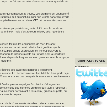
 corps, qui fait que certains d’entre eux ne manquent de rien
 petits qui composent la troupe. Les premiers ont abandonné
ilantes 4x4 au point d’oublier que le petit caporal qui veille
ant péniblement sur un vieux VTT qui reste entier presque
vraiment par patriotisme, mais plutôt dans le but de se
as faramineux, mais c’est toujours mieux, cela, que de se
atées le fait que les contingents de recrutés sont
mmandés par tel ou tel militaire haut gradé et que la
e à sa plus simple expression, on file tout droit vers la
t souffre la Grande muette au Burkina sont la résultante
aînées depuis de longues années, grossies avec le temps, et
 juste prix.
SUIVEZ-NOUS SUR
TWITTER
les écuries des casernes militaires ; froidement,
 aucune. Le Premier ministre, Luc Adolphe Tiao, parle déjà
00 autres sur les cas desquels la justice aura prochainement
 faudra passer au peigne fin, histoire d’alpaguer les
ale et civique des hommes en treillis qu’il faudra repenser ;
ssir à inculquer dorénavant à tous ceux, grands ou petits, qui
ant sous le drapeau.
t au choix d’une armée de métier : elle au moins aura le
ais aussi de générer des soldats plus consciencieux et