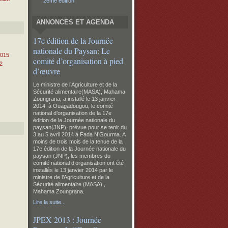
2eme édition
ANNONCES ET AGENDA
17e édition de la Journée
nationale du Paysan: Le
2015
comité d’organisation à pied
2
d’œuvre
Le ministre de l’Agriculture et de la
Sécurité alimentaire(MASA), Mahama
Zoungrana, a installé le 13 janvier
2014, à Ouagadougou, le comité
national d’organisation de la 17e
édition de la Journée nationale du
paysan(JNP), prévue pour se tenir du
3 au 5 avril 2014 à Fada N’Gourma.
A
moins de trois mois de la tenue de la
17e édition de la Journée nationale du
paysan (JNP), les membres du
comité national d’organisation ont été
installés le 13 janvier 2014 par le
ministre de l’Agriculture et de la
Sécurité alimentaire (MASA) ,
Mahama Zoungrana.
Lire la suite...
JPEX 2013 : Journée