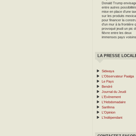
Donald Trump envisag
entre autres possibilités
mise en place d'une ta
sur les produits mexica
pour financer la constr
d'un mur à la frontière q
provoqué jeudi un pic d
fièvre entre les deux
immenses pays voisins
LA PRESSE LOCAL
Sidwaya
L'Observateur Paalga
Le Pays
Bendré
Journal du Jeudi
L'Evènement
L'Hebdomadaire
Sanfinna
L'Opinion
L'Indépendant