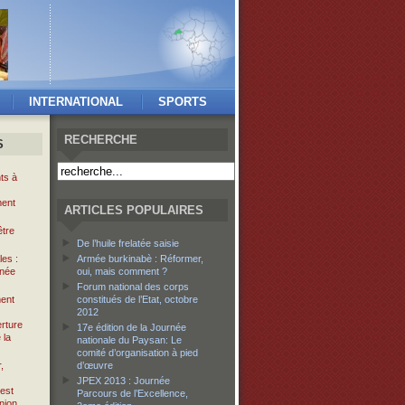
INTERNATIONAL
SPORTS
RECHERCHE
S
ts à
ment
ARTICLES POPULAIRES
être
De l’huile frelatée saisie
es :
Armée burkinabè : Réformer,
gnée
oui, mais comment ?
Forum national des corps
ment
constitués de l’Etat, octobre
2012
rture
17e édition de la Journée
 la
nationale du Paysan: Le
comité d’organisation à pied
,
d’œuvre
JPEX 2013 : Journée
est
Parcours de l’Excellence,
nion