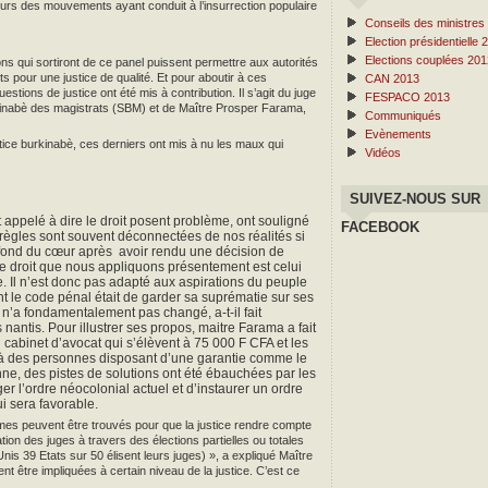
eurs des mouvements ayant conduit à l’insurrection populaire
Conseils des ministres
Election présidentielle 
Elections couplées 201
ns qui sortiront de ce panel puissent permettre aux autorités
ts pour une justice de qualité. Et pour aboutir à ces
CAN 2013
tions de justice ont été mis à contribution. Il s’agit du juge
FESPACO 2013
kinabè des magistrats (SBM) et de Maître Prosper Farama,
Communiqués
Evènements
ustice burkinabè, ces derniers ont mis à nu les maux qui
Vidéos
SUIVEZ-NOUS SUR
t appelé à dire le droit posent problème, ont souligné
FACEBOOK
règles sont souvent déconnectées de nos réalités si
du fond du cœur après avoir rendu une décision de
Le droit que nous appliquons présentement est celui
. Il n’est donc pas adapté aux aspirations du peuple
ant le code pénal était de garder sa suprématie sur ses
 n’a fondamentalement pas changé, a-t-il fait
 nantis. Pour illustrer ses propos, maitre Farama a fait
 cabinet d’avocat qui s’élèvent à 75 000 F CFA et les
u’à des personnes disposant d’une garantie comme le
ne, des pistes de solutions ont été ébauchées par les
er l’ordre néocolonial actuel et d’instaurer un ordre
ui sera favorable.
smes peuvent être trouvés pour que la justice rendre compte
ion des juges à travers des élections partielles ou totales
is 39 Etats sur 50 élisent leurs juges) », a expliqué Maître
nt être impliquées à certain niveau de la justice. C’est ce