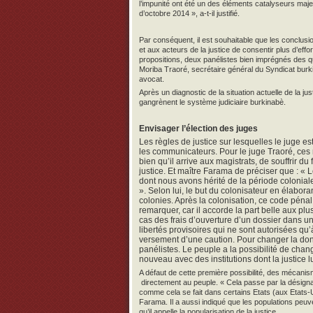
l’impunité ont été un des éléments catalyseurs maj
d’octobre 2014 », a-t-il justifié.
Par conséquent, il est souhaitable que les conclusio
et aux acteurs de la justice de consentir plus d’effor
propositions, deux panélistes bien imprégnés des ques
Moriba Traoré, secrétaire général du Syndicat bur
avocat.
Après un diagnostic de la situation actuelle de la j
gangrènent le système judiciaire burkinabè.
Envisager l’élection des juges
Les règles de justice sur lesquelles le juge es
les communicateurs. Pour le juge Traoré, ces 
bien qu’il arrive aux magistrats, de souffrir 
justice. Et maître Farama de préciser que : « 
dont nous avons hérité de la période coloniale
». Selon lui, le but du colonisateur en élabor
colonies. Après la colonisation, ce code pénal
remarquer, car il accorde la part belle aux plus
cas des frais d’ouverture d’un dossier dans un
libertés provisoires qui ne sont autorisées q
versement d’une caution. Pour changer la don
panélistes. Le peuple a la possibilité de chang
nouveau avec des institutions dont la justice l
A défaut de cette première possibilité, des mécani
directement au peuple. « Cela passe par la désignat
comme cela se fait dans certains Etats (aux Etats-Un
Farama. Il a aussi indiqué que les populations peuve
qu’il appelle la popularisation de la justice.