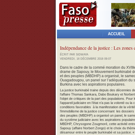
ACCUEIL
Indépendance de la justice : Les zones 
ÉCRIT PAR SIDWAYA
VENDREDI, 16 DÉCEMBRE 2016 09:07
Dans le cadre de la commé moration du XVIIIe
drame de Sapouy, le Mouvement burkinabè de
et des peuples (MBDHP) a organisé, le same
Ouagadougou, un panel sur l’adéquation du s
Burkina avec les aspirations populaires.
La justice burkinabè traine depuis des décennies d
l’affaire Thomas Sankara, Dabo Boukary et Norbert Z
l’objet de critiques de la part des populations. Pour 
l’appareil judiciaire en l’état n’a pas la volonté ou la
conditions favorables à la manifestation de la vérit
l’immobilisme de la justice concernant les dossier
des peuples (MBDHP) a organisé un panel, le same
du système judiciaire avec les aspirations populaires
MBDHP, Chrysogone Zougmoré, cette activité entr
Sapouy (affaire Norbert Zongo) et le choix du thème 
désamour entre le peuple burkinabè et sa justice. « Il