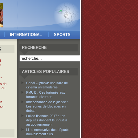
INTERNATIONAL
SPORTS
RECHERCHE
S
t
e
ARTICLES POPULAIRES
s"
Canal Olympia: une salle de
és de
cinéma ultramoderne
x du
PMU’B : Ces fortunés aux
fortunes diverses
Un
Indépendance de la justice :
ion
Les zones de blocages en
débat
Loi de finances 2017 : Les
députés donnent leur quitus
au gouvernement
Liste nominative des députés
nouvellement élus