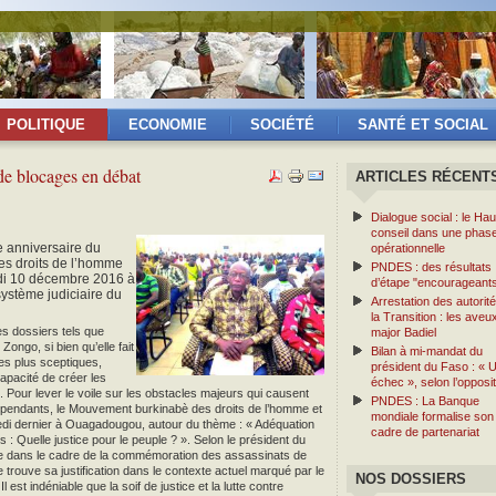
POLITIQUE
ECONOMIE
SOCIÉTÉ
SANTÉ ET SOCIAL
de blocages en débat
ARTICLES RÉCENT
Dialogue social : le Hau
conseil dans une phas
 anniversaire du
opérationnelle
s droits de l’homme
PNDES : des résultats
di 10 décembre 2016 à
d’étape "encourageant
ystème judiciaire du
Arrestation des autorit
la Transition : les aveu
es dossiers tels que
major Badiel
ongo, si bien qu’elle fait
Bilan à mi-mandat du
les plus sceptiques,
président du Faso : « 
 capacité de créer les
échec », selon l’opposit
é. Pour lever le voile sur les obstacles majeurs qui causent
PNDES : La Banque
s pendants, le Mouvement burkinabè des droits de l’homme et
mondiale formalise son
di dernier à Ouagadougou, autour du thème : « Adéquation
cadre de partenariat
 : Quelle justice pour le peuple ? ». Selon le président du
e dans le cadre de la commémoration des assassinats de
trouve sa justification dans le contexte actuel marqué par le
NOS DOSSIERS
 est indéniable que la soif de justice et la lutte contre