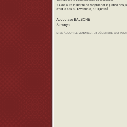
« Cela aura le mérite de rapprocher la justice des
c’est le cas au Rwanda », a-t-il justifié.
Abdoulaye BALBONE
Sidwaya
MISE À JOUR LE VENDREDI, 16 DÉCEMBRE 2016 09:25