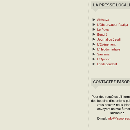
LA PRESSE LOCAL
Sidwaya
L'Observateur Paalga
Le Pays
Bendré
Journal du Jeudi
L'Evènement
L'Hebdomadaire
Sanfinna
L'Opinion
L'Indépendant
CONTACTEZ FASO
Pour des requêtes d’inform
des besoins d’insertions publ
vous pouvez nous joind
envoyant un mail à l’ad
suivante :
E-mail:
info@fasopress