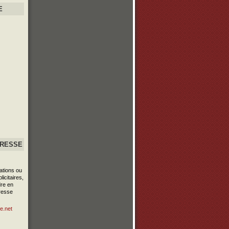
E
PRESSE
ations ou
icitaires,
re en
resse
e.net