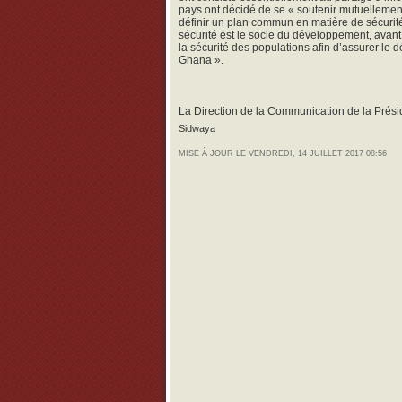
pays ont décidé de se « soutenir mutuellemen
définir un plan commun en matière de sécurité 
sécurité est le socle du développement, avant 
la sécurité des populations afin d’assurer l
Ghana ».
La Direction de la Communication de la Prés
Sidwaya
MISE À JOUR LE VENDREDI, 14 JUILLET 2017 08:56