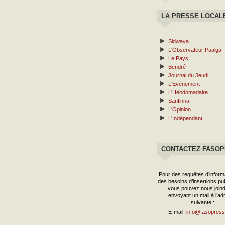
LA PRESSE LOCAL
Sidwaya
L'Observateur Paalga
Le Pays
Bendré
Journal du Jeudi
L'Evènement
L'Hebdomadaire
Sanfinna
L'Opinion
L'Indépendant
CONTACTEZ FASO
Pour des requêtes d’inform
des besoins d’insertions publ
vous pouvez nous joind
envoyant un mail à l’ad
suivante :
E-mail:
info@fasopress