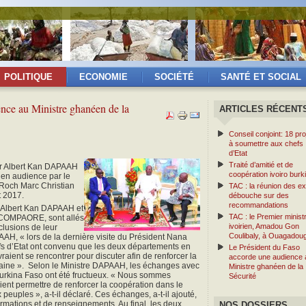
POLITIQUE
ECONOMIE
SOCIÉTÉ
SANTÉ ET SOCIAL
nce au Ministre ghanéen de la
ARTICLES RÉCENT
Conseil conjoint: 18 pro
à soumettre aux chefs
d’Etat
Traité d’amitié et de
ur Albert Kan DAPAAH
coopération ivoiro burk
u en audience par le
Roch Marc Christian
TAC : la réunion des ex
t 2017.
débouche sur des
recommandations
r Albert Kan DAPAAH et
TAC : le Premier minist
 COMPAORE, sont allés
ivoirien, Amadou Gon
lusions de leur
Coulibaly, à Ouagadou
AAH, « lors de la dernière visite du Président Nana
 d’Etat ont convenu que les deux départements en
Le Président du Faso
aient se rencontrer pour discuter afin de renforcer la
accorde une audience 
aine ». Selon le Ministre DAPAAH, les échanges avec
Ministre ghanéen de la
Burkina Faso ont été fructueux. « Nous sommes
Sécurité
ent permettre de renforcer la coopération dans le
euples », a-t-il déclaré. Ces échanges, a-t-il ajouté,
rmations et de renseignements. Au final, les deux
NOS DOSSIERS