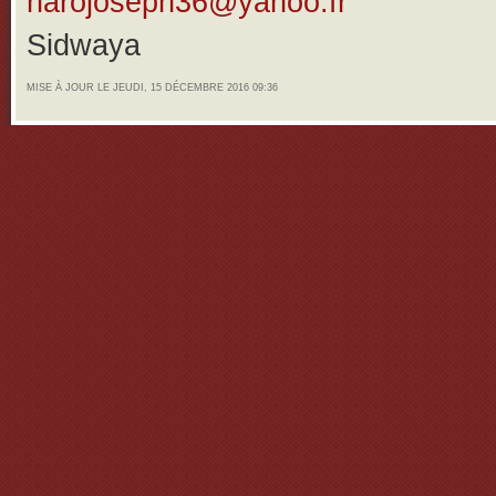
harojoseph36@yahoo.fr
Sidwaya
MISE À JOUR LE JEUDI, 15 DÉCEMBRE 2016 09:36