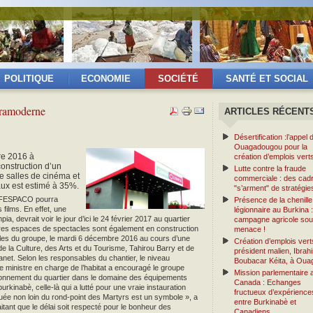
POLITIQUE
ECONOMIE
SOCIÉTÉ
SANTÉ ET SOCIAL
tramoderne
ARTICLES RÉCENT
Désertification :l’appel 
Ouagadougou pour la
re 2016 à
création d’emplois vert
onstruction d’un
Lutte contre la fraude
e salles de cinéma et
commerciale : des cad
aux est estimé à 35%.
"s’arment" de stratégie
du FESPACO pourra
Présence de la chenille
 films. En effet, une
légionnaire au Burkina 
, devrait voir le jour d’ici le 24 février 2017 au quartier
campagne agricole so
tres espaces de spectacles sont également en construction
menace !
bles du groupe, le mardi 6 décembre 2016 au cours d’une
Création d’emplois vert
de la Culture, des Arts et du Tourisme, Tahirou Barry et de
président malien, Ibrah
net. Selon les responsables du chantier, le niveau
Boubacar Kéita, à Oua
 le ministre en charge de l’habitat a encouragé le groupe
Mission parlementaire 
rayonnement du quartier dans le domaine des équipements
Canada : Echanges
burkinabè, celle-là qui a lutté pour une vraie instauration
fructueux d’expérience
tuée non loin du rond-point des Martyrs est un symbole », a
entre Burkinabè et
ant que le délai soit respecté pour le bonheur des
Canadiens