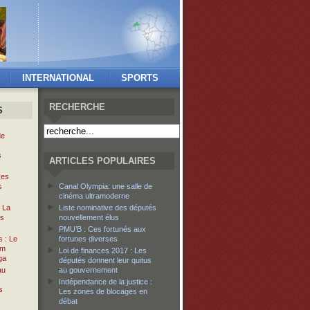
INTERNATIONAL
SPORTS
RECHERCHE
S
de
s
ARTICLES POPULAIRES
res
s
Canal Olympia: une salle de
cinéma ultramoderne
: La
Liste nominative des députés
us
nouvellement élus
PMU’B : Ces fortunés aux
s : Le
fortunes diverses
im
Loi de finances 2017 : Les
ga
députés donnent leur quitus
au
au gouvernement
Indépendance de la justice :
s
Les zones de blocages en
débat