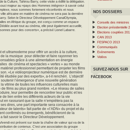
e la Culture, Tahirou Barry, cette visite a édifié la délégation.
n souci majeur au «pays des Hommes intègres» à savoir celui
complexe, nous sommes fortement réconfortés et nous
NOS DOSSIERS
ille africaine en matière de cinéma ne sera pas la dernière
re Barry. Selon le Directeur Développement CanalOlympia,
 salles en Afrique du groupe, est conçu comme un espace
Conseils des ministres
édiée avant tout au cinéma, elle peut également accueillir,
Election présidentielle 
personnes pour des concerts», a précisé Lionel Labarre.
Elections couplées 201
CAN 2013
FESPACO 2013
Communiqués
t et ultramoderne pour offrir un accès à la culture,
Evènements
e la musique pour détecter et faire rayonner les
Vidéos
sponsables grâce à une alimentation en énergie
 salles de cinéma et spectacles « vertes » au monde
atériel professionnel permettant de projeter les films
SUIVEZ-NOUS SUR
 son. «Le vidéoprojecteur numérique est de dernière
été étudiée par des experts», a-t-il renchéri. L’objectif
FACEBOOK
e soutenir l’émergence d’une nouvelle génération
 la vitrine de toutes les influences culturelles mais
ée de films au plus grand nombre. «Le réseau de salles
roduire, leur permettre de rencontrer leur public et les
e de lien entre les différents acteurs de la vie
tout en rassurant que la salle n’empiétera pas la
ses dires, une part importante sera consacrée à la
teur de talents» fait partie de «l’ADN» du projet et du
ient confirmés ou émergents, bénéficieront de la
a fait savoir le Directeur Développement.
ivendi est présent sur toute la chaîne de valeur qui va de la
 distribution de contenus. C’est une association du groupe