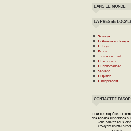
DANS LE MONDE
LA PRESSE LOCAL
Sidwaya
L'Observateur Paalga
Le Pays
Bendré
Journal du Jeudi
L'Evènement
L'Hebdomadaire
Sanfinna
L'Opinion
L'Indépendant
CONTACTEZ FASO
Pour des requêtes d’inform
des besoins d’insertions publ
vous pouvez nous joind
envoyant un mail à l’ad
suivante :