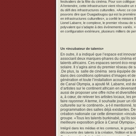
festivaliers de la fête du cinéma. Pour son collègue d
A l’entendre, cette infrastructure vient résoudre u
du défi des infrastructures culturelles. «Avec ce 
pouvons dire que Ouagadougou qui est la première v
en infrastructures culturelles», a confié le minist
Lionel Labarre, le complexe, le premier réseau de
polyvalent qui s’adapte à des événements variés. «D
en configuration extérieure, plusieurs milliers de 
Un «incubateur de talents»
En outre, il a indiqué que l’espace est innovan
associant deux marques-phares du cinéma et d
talents africains. Ces espaces seront éco-re
solaire. Il s’agira ainsi du premier réseau de
.De plus, la salle de cinéma sera équipée de m
dans des conditions optimales d’images et de
génération et toute l’installation acoustique a 
de Canal Olympia, a ajouté M. Labarre, est d
d’artistes sur le continent africain en devenant
aussi de proposer une offre riche et diversifi
a, à cœur, de relever les artistes locaux, les p
faire rayonner. A terme, il souhaite jouer un rôl
culturelle sur le continent», a-t-il mentionné, 
programmation des salles déjà existantes. De 
création nationale car cette dimension «incuba
groupe. «Tous les talents burkinabè, qu’ils so
meilleure exposition grâce à Canal Olympia», 
Intégré dans les médias et les contenus, le groupe V
découverte des talents à la création, l’édition et la