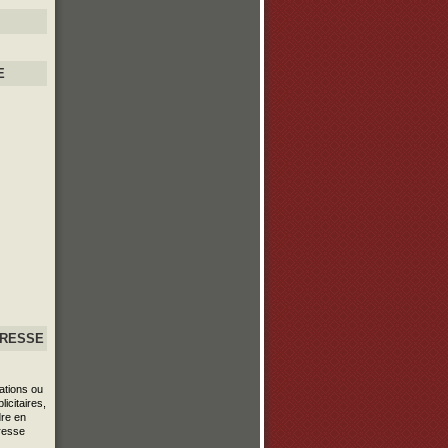
E
PRESSE
ations ou
icitaires,
re en
resse