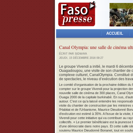
ACCUEIL
Canal Olympia: une salle de cinéma ul
ÉCRIT PAR SIDWAYA
JEUDI, 15 DÉCEMBRE 2016 09:27
Le groupe Vivendi a initié, le mardi 6 décemb
Ouagadougou, une visite de son chantier de c
complexe culturel, CanalOlympia. Constitué d
de spectacles, le niveau d’exécution des trav
Le comité d’organisation de la prochaine édition 
compter sur le groupe Vivendi pour la projection des
nouvelle salle de cinéma de 300 places, Canal Olympia
Ouaga 2000 de la capitale burkinabè. En sus, d’au
autour. C’est ce qu’a laissé entendre les responsa
visite du chantier de construction par les ministres 
l’Habitat et de l’Urbanisme, Maurice Dieudonné Bona
d’exécution est estimé à 35%. A l’issue de la visite,
Vivendi pour cette initiative qui va contribuer au 
collectifs. « Le premier bénéficiaire est la jeunesse 
d’une démocratie dans notre pays. Et cette salle si
soutenu Maurice Dieudonné Bonanet, tout en souhait