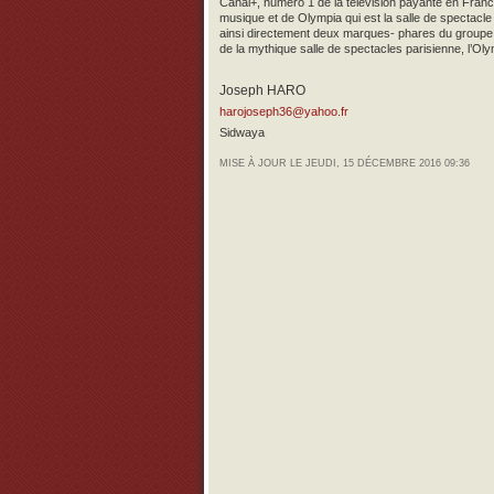
Canal+, numéro 1 de la télévision payante en France
musique et de Olympia qui est la salle de spectacl
ainsi directement deux marques- phares du groupe, 
de la mythique salle de spectacles parisienne, l’Oly
Joseph HARO
harojoseph36@yahoo.fr
Sidwaya
MISE À JOUR LE JEUDI, 15 DÉCEMBRE 2016 09:36