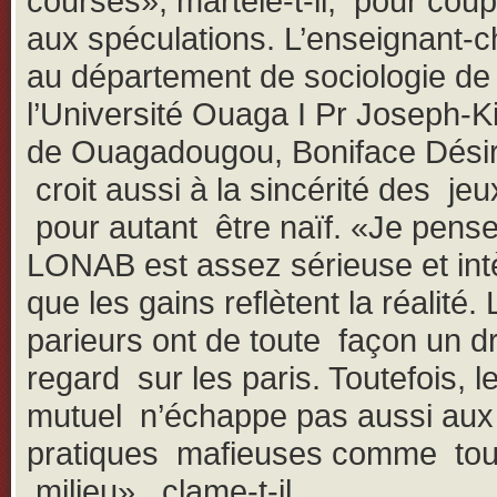
courses», martèle-t-il, pour coup
aux spéculations. L’enseignant-
au département de sociologie de
l’Université Ouaga I Pr Joseph-K
de Ouagadougou, Boniface Dési
croit aussi à la sincérité des je
pour autant être naïf. «Je pense
LONAB est assez sérieuse et intè
que les gains reflètent la réalité.
parieurs ont de toute façon un dr
regard sur les paris. Toutefois, l
mutuel n’échappe pas aussi aux
pratiques mafieuses comme tou
milieu», clame-t-il.