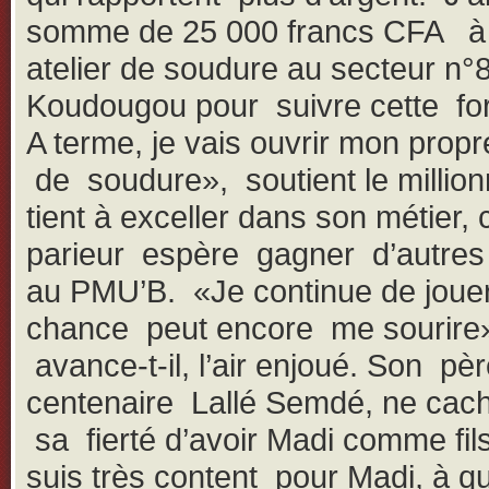
somme de 25 000 francs CFA à
atelier de soudure au secteur n°
Koudougou pour suivre cette fo
A terme, je vais ouvrir mon propre
de soudure», soutient le millionn
tient à exceller dans son métier, 
parieur espère gagner d’autres 
au PMU’B. «Je continue de jouer,
chance peut encore me sourire
avance-t-il, l’air enjoué. Son pèr
centenaire Lallé Semdé, ne cac
sa fierté d’avoir Madi comme fil
suis très content pour Madi, à qui