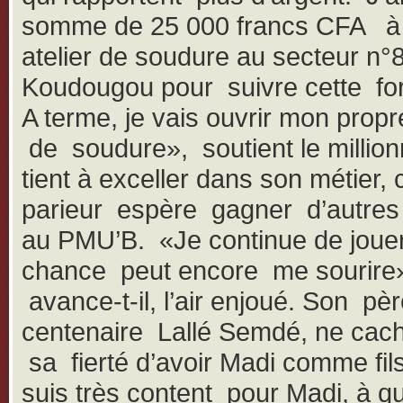
somme de 25 000 francs CFA à
atelier de soudure au secteur n°
Koudougou pour suivre cette fo
A terme, je vais ouvrir mon propre
de soudure», soutient le millionn
tient à exceller dans son métier, 
parieur espère gagner d’autres 
au PMU’B. «Je continue de jouer,
chance peut encore me sourire
avance-t-il, l’air enjoué. Son pèr
centenaire Lallé Semdé, ne cac
sa fierté d’avoir Madi comme fil
suis très content pour Madi, à qui