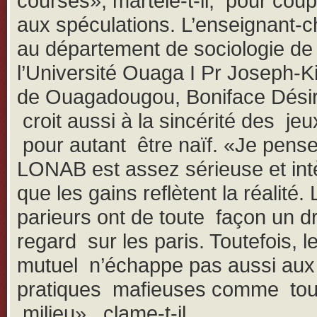
courses», martèle-t-il, pour coup
aux spéculations. L’enseignant-
au département de sociologie de
l’Université Ouaga I Pr Joseph-K
de Ouagadougou, Boniface Dési
croit aussi à la sincérité des je
pour autant être naïf. «Je pense
LONAB est assez sérieuse et intè
que les gains reflètent la réalité.
parieurs ont de toute façon un dr
regard sur les paris. Toutefois, l
mutuel n’échappe pas aussi aux
pratiques mafieuses comme tou
milieu», clame-t-il.