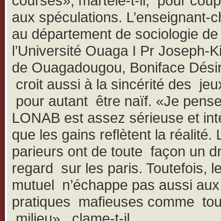
courses», martèle-t-il, pour coup
aux spéculations. L’enseignant-
au département de sociologie de
l’Université Ouaga I Pr Joseph-K
de Ouagadougou, Boniface Dési
croit aussi à la sincérité des je
pour autant être naïf. «Je pense
LONAB est assez sérieuse et intè
que les gains reflètent la réalité.
parieurs ont de toute façon un dr
regard sur les paris. Toutefois, l
mutuel n’échappe pas aussi aux
pratiques mafieuses comme tou
milieu», clame-t-il.