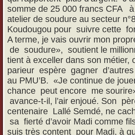
somme de 25 000 francs CFA à
atelier de soudure au secteur n°
Koudougou pour suivre cette fo
A terme, je vais ouvrir mon propre
de soudure», soutient le millionn
tient à exceller dans son métier, 
parieur espère gagner d’autres 
au PMU’B. «Je continue de jouer,
chance peut encore me sourire
avance-t-il, l’air enjoué. Son pèr
centenaire Lallé Semdé, ne cac
sa fierté d’avoir Madi comme fil
suis très content pour Madi, à qui