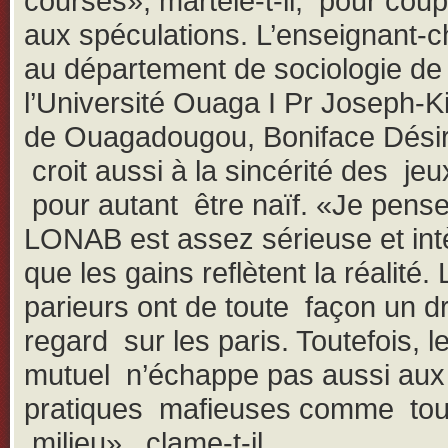
courses», martèle-t-il, pour coup
aux spéculations. L’enseignant-
au département de sociologie de
l’Université Ouaga I Pr Joseph-K
de Ouagadougou, Boniface Dési
croit aussi à la sincérité des je
pour autant être naïf. «Je pense
LONAB est assez sérieuse et intè
que les gains reflètent la réalité.
parieurs ont de toute façon un dr
regard sur les paris. Toutefois, l
mutuel n’échappe pas aussi aux
pratiques mafieuses comme tou
milieu», clame-t-il.