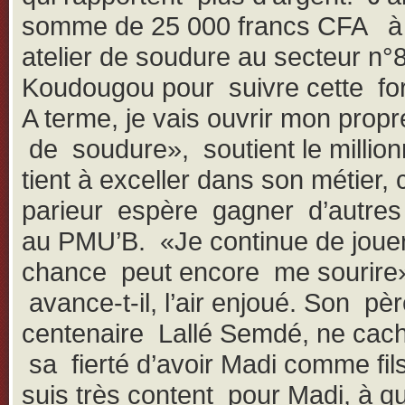
somme de 25 000 francs CFA à
atelier de soudure au secteur n°
Koudougou pour suivre cette fo
A terme, je vais ouvrir mon propre
de soudure», soutient le millionn
tient à exceller dans son métier, 
parieur espère gagner d’autres 
au PMU’B. «Je continue de jouer,
chance peut encore me sourire
avance-t-il, l’air enjoué. Son pèr
centenaire Lallé Semdé, ne cac
sa fierté d’avoir Madi comme fil
suis très content pour Madi, à qui