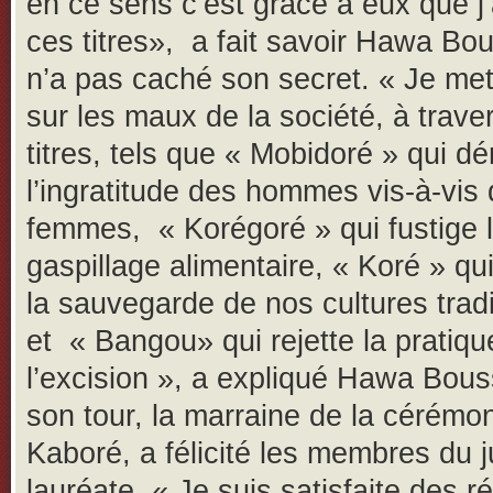
en ce sens c’est grâce à eux que j’a
ces titres», a fait savoir Hawa Bou
n’a pas caché son secret. « Je met
sur les maux de la société, à trav
titres, tels que « Mobidoré » qui d
l’ingratitude des hommes vis-à-vis
femmes, « Korégoré » qui fustige 
gaspillage alimentaire, « Koré » q
la sauvegarde de nos cultures tradi
et « Bangou» qui rejette la pratiqu
l’excision », a expliqué Hawa Bous
son tour, la marraine de la cérémon
Kaboré, a félicité les membres du ju
lauréate. « Je suis satisfaite des ré