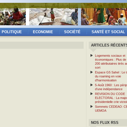
POLITIQUE
ECONOMIE
SOCIÉTÉ
SANTÉ ET SOCIAL
ARTICLES RÉCENT
Logements sociaux et
économiques : Plus de
200 attributaires tirés a
sort
Espace G5 Sahel : Le ta
du roaming en voie
d’harmonisation
5-Août 1960 : Les périp
d’une indépendance
REVISION DU CODE
ELECTORAL : La major
présidentielle crie victoi
Sommets CEDEAO: C
UEMOA
NOS FLUX RSS