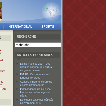
INTERNATIONAL
SPORTS
RECHERCHE
S
 1
u
ARTICLES POPULAIRES
rif
Loi de finances 2017 : Les
députés donnent leur quitus
au gouvernement
éties
PMU’B : Ces fortunés aux
fortunes diverses
ité
Canal Olympia: une salle de
re
cinéma ultramoderne
EEAC
Indépendance de la justice :
Les zones de blocages en
débat
Liste nominative des députés
nouvellement élus