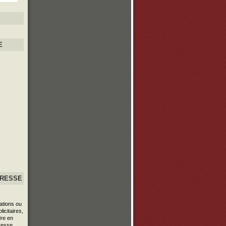
E
PRESSE
ations ou
icitaires,
re en
resse