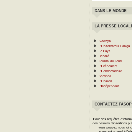
DANS LE MONDE
LA PRESSE LOCAL
Sidwaya
L'Observateur Paalga
Le Pays
Bendré
Journal du Jeudi
L'Evènement
L'Hebdomadaire
Sanfinna
L'Opinion
L'Indépendant
CONTACTEZ FASO
Pour des requêtes d’inform
des besoins d’insertions publ
vous pouvez nous joind
envoyant un mail à l’ad