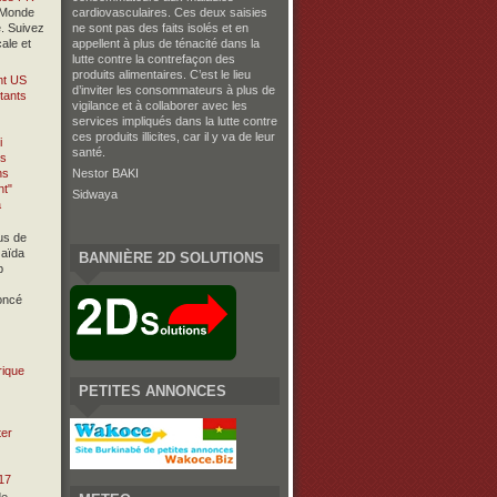
 Monde
cardiovasculaires. Ces deux saisies
. Suivez
ne sont pas des faits isolés et en
cale et
appellent à plus de ténacité dans la
lutte contre la contrefaçon des
produits alimentaires. C’est le lieu
nt US
d’inviter les consommateurs à plus de
tants
vigilance et à collaborer avec les
services impliqués dans la lutte contre
ces produits illicites, car il y va de leur
santé.
Nestor BAKI
Sidwaya
us de
Qaïda
BANNIÈRE 2D SOLUTIONS
p
oncé
rique
PETITES ANNONCES