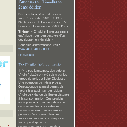
Parcours de l’Excellence,
2eme édition
Dates et lieu:
Ven. 6 décembre et
sam. 7 décembre 2013-11-13 à
l’Ambassade du Burkina Faso -
159
Boulevard Haussmann, 75008 Paris
Thème
: « Emploi et Investissement
en Afrique : Les perspectives d’un
développement durable »
Pour plus d’informations, voir :
www.laceb-agora.com
Lire la suite...
De l’huile frelatée saisie
Il n’y a pas longtemps, des bidons
d’huile frelatée ont été saisis par les
forces de police à Bobo-Dioulasso.
Une opération du même type à
Ouagadougou a aussi permis de
mettre le grappin sur des bidons
d’huile de vidange distillée et destinée
à la consommation. Ces produits
impropres à la consommation sont
dommageables à la santé des
consommateurs. Les impuretés
peuvent s’accumuler dans les
vaisseaux sanguins, s’attaquer au
foie et prédisposer les
ités FR
consommateurs aux maladies