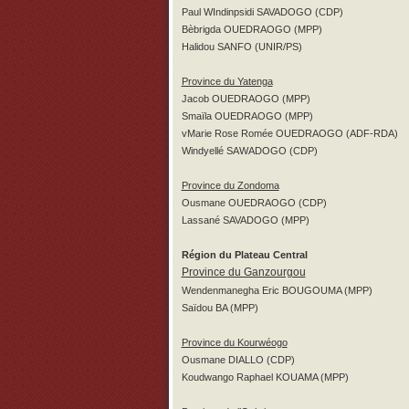
Paul WIndinpsidi SAVADOGO (CDP)
Bèbrigda OUEDRAOGO (MPP)
Halidou SANFO (UNIR/PS)
Province du Yatenga
Jacob OUEDRAOGO (MPP)
Smaïla OUEDRAOGO (MPP)
vMarie Rose Romée OUEDRAOGO (ADF-RDA)
Windyellé SAWADOGO (CDP)
Province du Zondoma
Ousmane OUEDRAOGO (CDP)
Lassané SAVADOGO (MPP)
Région du Plateau Central
Province du Ganzourgou
Wendenmanegha Eric BOUGOUMA (MPP)
Saïdou BA (MPP)
Province du Kourwéogo
Ousmane DIALLO (CDP)
Koudwango Raphael KOUAMA (MPP)