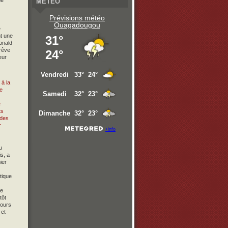
de
METEO
Prévisions météo
Ouagadougou
e
t une
onald
 rêve
eur
 à la
e
u
s, a
ier
ique
de
tôt
ours
 et