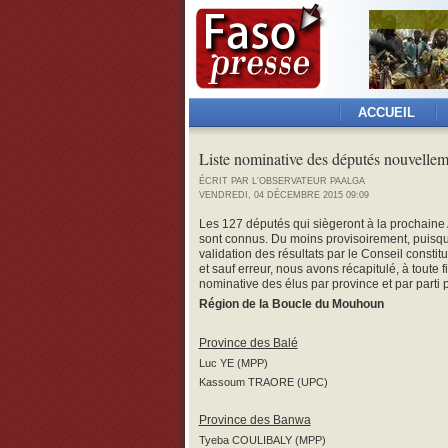
ACCUEIL
Liste nominative des députés nouvellem
ÉCRIT PAR L'OBSERVATEUR PAALGA
VENDREDI, 04 DÉCEMBRE 2015 09:09
Les 127 députés qui siègeront à la prochain
sont connus. Du moins provisoirement, puisqu’i
validation des résultats par le Conseil constit
et sauf erreur, nous avons récapitulé, à toute fin
nominative des élus par province et par parti p
Région de la Boucle du Mouhoun
Province des Balé
Luc YE (MPP)
Kassoum TRAORE (UPC)
Province des Banwa
Tyeba COULIBALY (MPP)