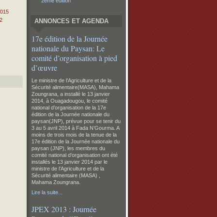
2eme édition
2015
2
ANNONCES ET AGENDA
17e édition de la Journée
nationale du Paysan: Le
comité d’organisation à pied
d’œuvre
Le ministre de l’Agriculture et de la
Sécurité alimentaire(MASA), Mahama
Zoungrana, a installé le 13 janvier
2014, à Ouagadougou, le comité
national d’organisation de la 17e
édition de la Journée nationale du
paysan(JNP), prévue pour se tenir du
3 au 5 avril 2014 à Fada N’Gourma.
A
moins de trois mois de la tenue de la
17e édition de la Journée nationale du
paysan (JNP), les membres du
comité national d’organisation ont été
installés le 13 janvier 2014 par le
ministre de l’Agriculture et de la
Sécurité alimentaire (MASA) ,
Mahama Zoungrana.
Lire la suite...
JPEX 2013 : Journée