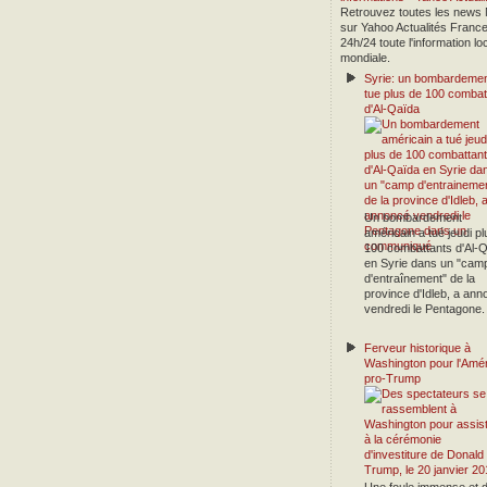
Retrouvez toutes les news
sur Yahoo Actualités France
24h/24 toute l'information lo
mondiale.
Syrie: un bombardeme
tue plus de 100 combat
d'Al-Qaïda
Un bombardement
américain a tué jeudi pl
100 combattants d'Al-
en Syrie dans un "cam
d'entraînement" de la
province d'Idleb, a ann
vendredi le Pentagone.
Ferveur historique à
Washington pour l'Amé
pro-Trump