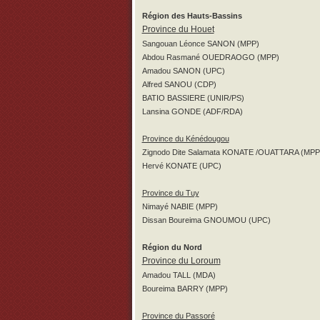
Région des Hauts-Bassins
Province du Houet
Sangouan Léonce SANON (MPP)
Abdou Rasmané OUEDRAOGO (MPP)
Amadou SANON (UPC)
Alfred SANOU (CDP)
BATIO BASSIERE (UNIR/PS)
Lansina GONDE (ADF/RDA)
Province du Kénédougou
Zignodo Dite Salamata KONATE /OUATTARA (MPP
Hervé KONATE (UPC)
Province du Tuy
Nimayé NABIE (MPP)
Dissan Boureima GNOUMOU (UPC)
Région du Nord
Province du Loroum
Amadou TALL (MDA)
Boureima BARRY (MPP)
Province du Passoré