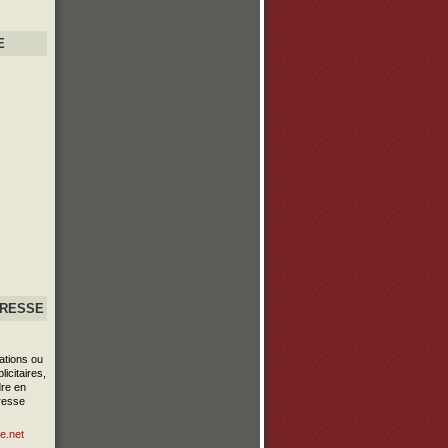
E
PRESSE
ations ou
icitaires,
re en
resse
e.net