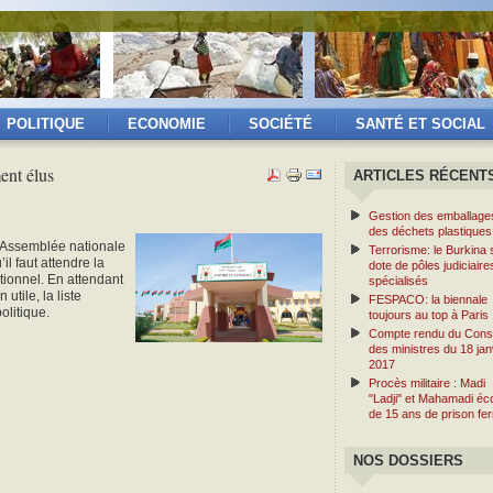
POLITIQUE
ECONOMIE
SOCIÉTÉ
SANTÉ ET SOCIAL
ent élus
ARTICLES RÉCENT
Gestion des emballage
des déchets plastiques
e Assemblée nationale
Terrorisme: le Burkina 
l faut attendre la
dote de pôles judiciaire
utionnel. En attendant
spécialisés
 utile, la liste
FESPACO: la biennale
olitique.
toujours au top à Paris
Compte rendu du Conse
des ministres du 18 jan
2017
Procès militaire : Madi
"Ladji" et Mahamadi éc
de 15 ans de prison fe
NOS DOSSIERS