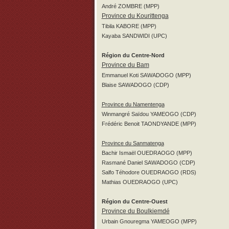
André ZOMBRE (MPP)
Province du Kourittenga
Tibila KABORE (MPP)
Kayaba SANDWIDI (UPC)
Région du Centre-Nord
Province du Bam
Emmanuel Koti SAWADOGO (MPP)
Blaise SAWADOGO (CDP)
Province du Namentenga
Winmangré Saïdou YAMEOGO (CDP)
Frédéric Benoit TAONDYANDE (MPP)
Province du Sanmatenga
Bachir Ismaël OUEDRAOGO (MPP)
Rasmané Daniel SAWADOGO (CDP)
Salfo Téhodore OUEDRAOGO (RDS)
Mathias OUEDRAOGO (UPC)
Région du Centre-Ouest
Province du Boulkiemdé
Urbain Gnouregma YAMEOGO (MPP)