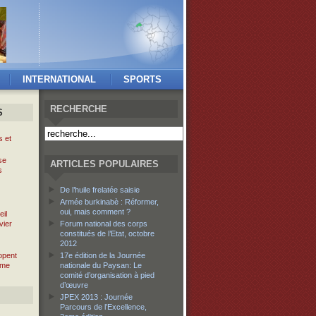
INTERNATIONAL
SPORTS
RECHERCHE
S
s et
se
ARTICLES POPULAIRES
s
De l’huile frelatée saisie
Armée burkinabè : Réformer,
oui, mais comment ?
il
vier
Forum national des corps
constitués de l’Etat, octobre
2012
opent
17e édition de la Journée
rme
nationale du Paysan: Le
comité d’organisation à pied
d’œuvre
JPEX 2013 : Journée
Parcours de l’Excellence,