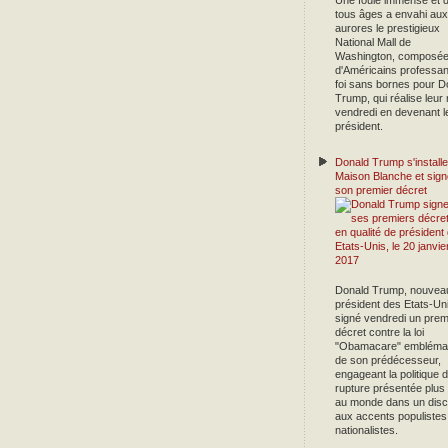
Une foule immense et 
tous âges a envahi aux
aurores le prestigieux
National Mall de
Washington, composé
d'Américains professan
foi sans bornes pour D
Trump, qui réalise leur
vendredi en devenant l
président.
Donald Trump s'installe
Maison Blanche et sign
son premier décret
Donald Trump, nouvea
président des Etats-Uni
signé vendredi un prem
décret contre la loi
"Obamacare" emblémat
de son prédécesseur,
engageant la politique 
rupture présentée plus 
au monde dans un disc
aux accents populistes
nationalistes.