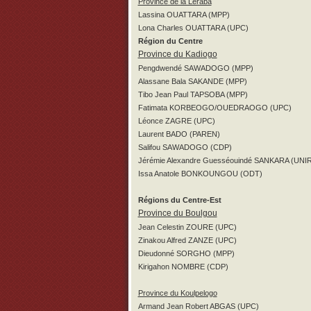
Province de la Léraba
Lassina OUATTARA (MPP)
Lona Charles OUATTARA (UPC)
Région du Centre
Province du Kadiogo
Pengdwendé SAWADOGO (MPP)
Alassane Bala SAKANDE (MPP)
Tibo Jean Paul TAPSOBA (MPP)
Fatimata KORBEOGO/OUEDRAOGO (UPC)
Léonce ZAGRE (UPC)
Laurent BADO (PAREN)
Salifou SAWADOGO (CDP)
Jérémie Alexandre Guesséouindé SANKARA (UNIR
Issa Anatole BONKOUNGOU (ODT)
Régions du Centre-Est
Province du Boulgou
Jean Celestin ZOURE (UPC)
Zinakou Alfred ZANZE (UPC)
Dieudonné SORGHO (MPP)
Kirigahon NOMBRE (CDP)
Province du Koulpelogo
Armand Jean Robert ABGAS (UPC)