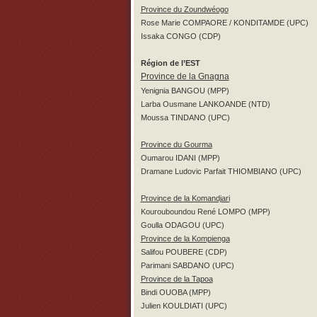
Province du Zoundwéogo
Rose Marie COMPAORE / KONDITAMDE (UPC)
Issaka CONGO (CDP)
Région de l’EST
Province de la Gnagna
Yenignia BANGOU (MPP)
Larba Ousmane LANKOANDE (NTD)
Moussa TINDANO (UPC)
Province du Gourma
Oumarou IDANI (MPP)
Dramane Ludovic Parfait THIOMBIANO (UPC)
Province de la Komandjari
Kourouboundou René LOMPO (MPP)
Goulla ODAGOU (UPC)
Province de la Kompienga
Salifou POUBERE (CDP)
Parimani SABDANO (UPC)
Province de la Tapoa
Bindi OUOBA (MPP)
Julien KOULDIATI (UPC)