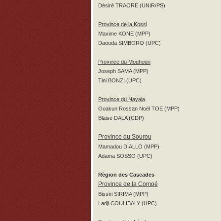
Désiré TRAORE (UNIR/PS)
Province de la Kossi
Maxime KONE (MPP)
Daouda SIMBORO (UPC)
Province du Mouhoun
Joseph SAMA (MPP)
Tini BONZI (UPC)
Province du Nayala
Goakun Rossan Noël TOE (MPP)
Blaise DALA (CDP)
Province du Sourou
Mamadou DIALLO (MPP)
Adama SOSSO (UPC)
Région des Cascades
Province de la Comoé
Bissiri SIRIMA (MPP)
Ladji COULIBALY (UPC)