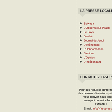
LA PRESSE LOCAL
Sidwaya
L'Observateur Paalga
Le Pays
Bendré
Journal du Jeudi
L'Evènement
L'Hebdomadaire
Sanfinna
L'Opinion
L'Indépendant
CONTACTEZ FASO
Pour des requêtes d’inform
des besoins d’insertions publ
vous pouvez nous joind
envoyant un mail à l’ad
suivante :
E-mail:
info@fasopress