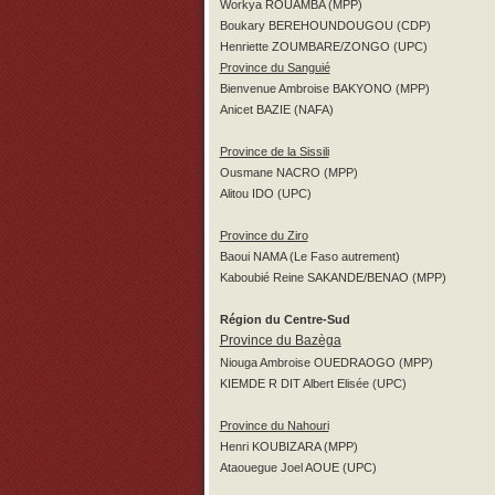
Workya ROUAMBA (MPP)
Boukary BEREHOUNDOUGOU (CDP)
Henriette ZOUMBARE/ZONGO (UPC)
Province du Sanguié
Bienvenue Ambroise BAKYONO (MPP)
Anicet BAZIE (NAFA)
Province de la Sissili
Ousmane NACRO (MPP)
Alitou IDO (UPC)
Province du Ziro
Baoui NAMA (Le Faso autrement)
Kaboubié Reine SAKANDE/BENAO (MPP)
Région du Centre-Sud
Province du Bazèga
Niouga Ambroise OUEDRAOGO (MPP)
KIEMDE R DIT Albert Elisée (UPC)
Province du Nahouri
Henri KOUBIZARA (MPP)
Ataouegue Joel AOUE (UPC)