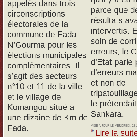
appelés dans trois
parce que d
circonscriptions
résultats av
électorales de la
intervertis.
E
commune de Fada
soin de corr
N’Gourma pour les
erreurs, le 
élections municipales
d'Etat parle 
complémentaires. Il
d'erreurs ma
s’agit des secteurs
et non de
n°10 et 11 de la ville
tripatouilla
et le village de
le prétendai
Komangou situé à
Sankara.
une dizaine de Km de
Fada.
MISE À JOUR LE MERCREDI, 23 J
Lire la suite