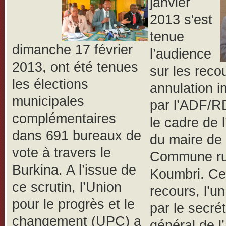
janvier
2013 s'est
tenue
dimanche 17 février
l’audience
2013, ont été tenues
sur les reco
les élections
annulation i
municipales
par l’ADF/R
complémentaires
le cadre de l
dans 691 bureaux de
du maire de 
vote à travers le
Commune ru
Burkina. A l’issue de
Koumbri. C
ce scrutin, l’Union
recours, l’un
pour le progrès et le
par le secrét
changement (UPC) a
général de 