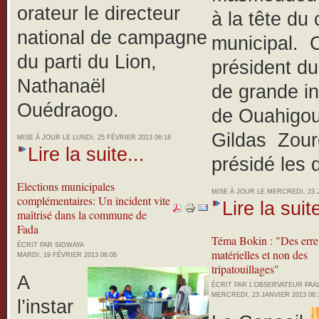
orateur le directeur
à la tête du 
national de campagne
municipal. C
du parti du Lion,
président du
Nathanaël
de grande i
Ouédraogo.
de Ouahigou
Gildas Zouré
MISE À JOUR LE LUNDI, 25 FÉVRIER 2013 06:18
Lire la suite...
présidé les 
Elections municipales
MISE À JOUR LE MERCREDI, 23 J
complémentaires: Un incident vite
Lire la suite
maîtrisé dans la commune de
Fada
Téma Bokin : "Des erre
ÉCRIT PAR SIDWAYA
matérielles et non des
MARDI, 19 FÉVRIER 2013 06:06
tripatouillages"
A
ÉCRIT PAR L'OBSERVATEUR PA
MERCREDI, 23 JANVIER 2013 06:
l’instar