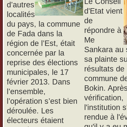
Le Conseil
d’autres
d'Etat vient
localités
de
du pays, la commune
répondre à
de Fada dans la
Me
région de l’Est, était
Sankara au 
concernée par la
sa plainte su
reprise des élections
résultats de 
municipales, le 17
commune d
février 2013. Dans
Bokin. Aprè
l’ensemble,
vérification,
l’opération s’est bien
l'institution s
déroulée.
Les
rendue à l'é
électeurs étaient
qu'il y a eu