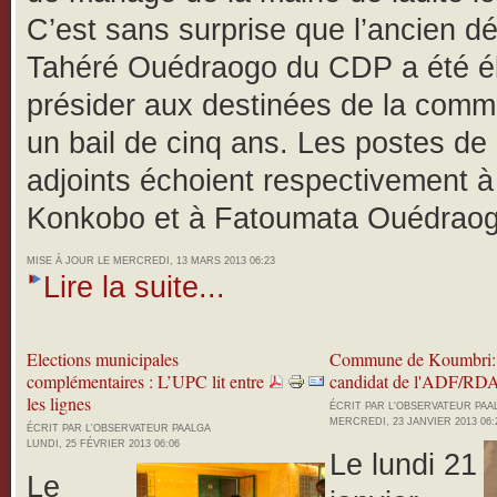
C’est sans surprise que l’ancien d
Tahéré Ouédraogo du CDP a été é
présider aux destinées de la com
un bail de cinq ans. Les postes de 
adjoints échoient respectivement 
Konkobo et à Fatoumata Ouédraog
MISE À JOUR LE MERCREDI, 13 MARS 2013 06:23
Lire la suite...
Elections municipales
Commune de Koumbri:
complémentaires : L’UPC lit entre
candidat de l'ADF/RDA
les lignes
ÉCRIT PAR L'OBSERVATEUR PA
MERCREDI, 23 JANVIER 2013 06:
ÉCRIT PAR L'OBSERVATEUR PAALGA
LUNDI, 25 FÉVRIER 2013 06:06
Le lundi 21
Le