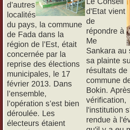
Le Conseil
d’autres
d'Etat vient
localités
de
du pays, la commune
répondre à
de Fada dans la
Me
région de l’Est, était
Sankara au 
concernée par la
sa plainte su
reprise des élections
résultats de 
municipales, le 17
commune d
février 2013. Dans
Bokin. Aprè
l’ensemble,
vérification,
l’opération s’est bien
l'institution s
déroulée.
Les
rendue à l'é
électeurs étaient
qu'il y a eu