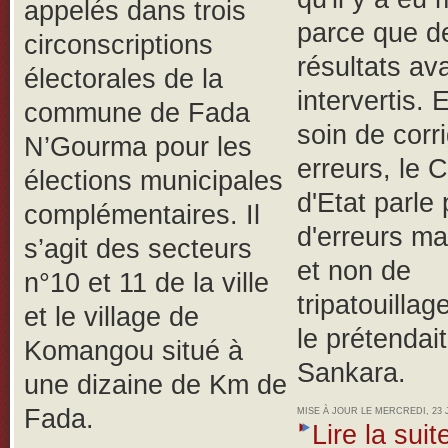
appelés dans trois
parce que d
circonscriptions
résultats av
électorales de la
intervertis.
E
commune de Fada
soin de corr
N’Gourma pour les
erreurs, le 
élections municipales
d'Etat parle 
complémentaires. Il
d'erreurs ma
s’agit des secteurs
et non de
n°10 et 11 de la ville
tripatouilla
et le village de
le prétendai
Komangou situé à
Sankara.
une dizaine de Km de
Fada.
MISE À JOUR LE MERCREDI, 23 J
Lire la suite