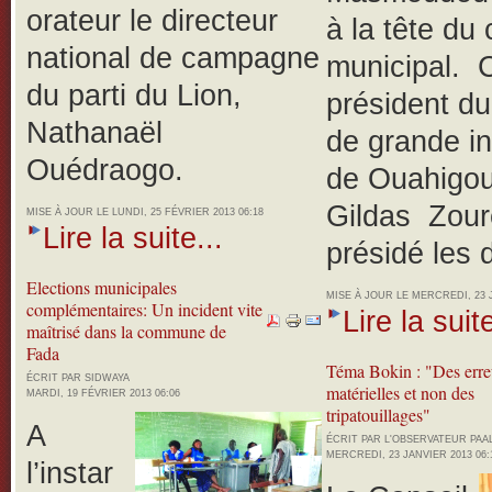
orateur le directeur
à la tête du 
national de campagne
municipal. C
du parti du Lion,
président du
Nathanaël
de grande i
Ouédraogo.
de Ouahigou
Gildas Zouré
MISE À JOUR LE LUNDI, 25 FÉVRIER 2013 06:18
Lire la suite...
présidé les 
Elections municipales
MISE À JOUR LE MERCREDI, 23 J
complémentaires: Un incident vite
Lire la suite
maîtrisé dans la commune de
Fada
Téma Bokin : "Des erre
ÉCRIT PAR SIDWAYA
matérielles et non des
MARDI, 19 FÉVRIER 2013 06:06
tripatouillages"
A
ÉCRIT PAR L'OBSERVATEUR PA
MERCREDI, 23 JANVIER 2013 06:
l’instar