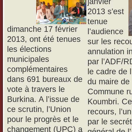
janvier
2013 s'est
tenue
dimanche 17 février
l’audience
2013, ont été tenues
sur les reco
les élections
annulation i
municipales
par l’ADF/R
complémentaires
le cadre de l
dans 691 bureaux de
du maire de 
vote à travers le
Commune ru
Burkina. A l’issue de
Koumbri. C
ce scrutin, l’Union
recours, l’un
pour le progrès et le
par le secrét
changement (UPC) a
général de 