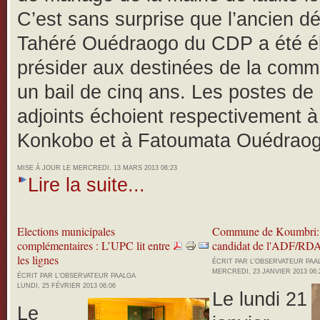
C’est sans surprise que l’ancien d
Tahéré Ouédraogo du CDP a été é
présider aux destinées de la com
un bail de cinq ans. Les postes de 
adjoints échoient respectivement 
Konkobo et à Fatoumata Ouédraog
MISE À JOUR LE MERCREDI, 13 MARS 2013 06:23
Lire la suite...
Elections municipales
Commune de Koumbri:
complémentaires : L’UPC lit entre
candidat de l'ADF/RDA
les lignes
ÉCRIT PAR L'OBSERVATEUR PA
MERCREDI, 23 JANVIER 2013 06:
ÉCRIT PAR L'OBSERVATEUR PAALGA
LUNDI, 25 FÉVRIER 2013 06:06
Le lundi 21
Le