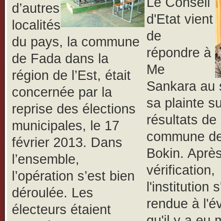
Le Conseil
d’autres
d'Etat vient
localités
de
du pays, la commune
répondre à
de Fada dans la
Me
région de l’Est, était
Sankara au 
concernée par la
sa plainte su
reprise des élections
résultats de 
municipales, le 17
commune d
février 2013. Dans
Bokin. Aprè
l’ensemble,
vérification,
l’opération s’est bien
l'institution s
déroulée.
Les
rendue à l'é
électeurs étaient
qu'il y a eu