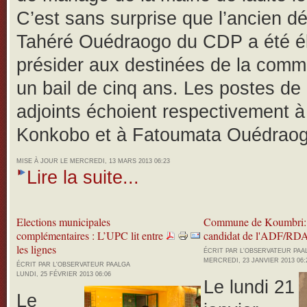
C’est sans surprise que l’ancien d
Tahéré Ouédraogo du CDP a été é
présider aux destinées de la com
un bail de cinq ans. Les postes de 
adjoints échoient respectivement 
Konkobo et à Fatoumata Ouédraog
MISE À JOUR LE MERCREDI, 13 MARS 2013 06:23
Lire la suite...
Elections municipales
Commune de Koumbri:
complémentaires : L’UPC lit entre
candidat de l'ADF/RDA
les lignes
ÉCRIT PAR L'OBSERVATEUR PA
MERCREDI, 23 JANVIER 2013 06:
ÉCRIT PAR L'OBSERVATEUR PAALGA
LUNDI, 25 FÉVRIER 2013 06:06
Le lundi 21
Le