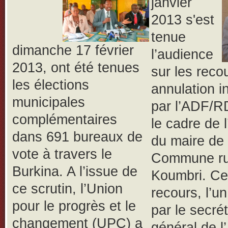
janvier
2013 s'est
tenue
dimanche 17 février
l’audience
2013, ont été tenues
sur les reco
les élections
annulation i
municipales
par l’ADF/R
complémentaires
le cadre de l
dans 691 bureaux de
du maire de 
vote à travers le
Commune ru
Burkina. A l’issue de
Koumbri. C
ce scrutin, l’Union
recours, l’un
pour le progrès et le
par le secrét
changement (UPC) a
général de 