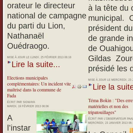
orateur le directeur
à la tête du 
national de campagne
municipal. C
du parti du Lion,
président du
Nathanaël
de grande i
Ouédraogo.
de Ouahigou
Gildas Zouré
MISE À JOUR LE LUNDI, 25 FÉVRIER 2013 06:18
Lire la suite...
présidé les 
Elections municipales
MISE À JOUR LE MERCREDI, 23 J
complémentaires: Un incident vite
Lire la suite
maîtrisé dans la commune de
Fada
Téma Bokin : "Des erre
ÉCRIT PAR SIDWAYA
matérielles et non des
MARDI, 19 FÉVRIER 2013 06:06
tripatouillages"
A
ÉCRIT PAR L'OBSERVATEUR PA
MERCREDI, 23 JANVIER 2013 06:
l’instar