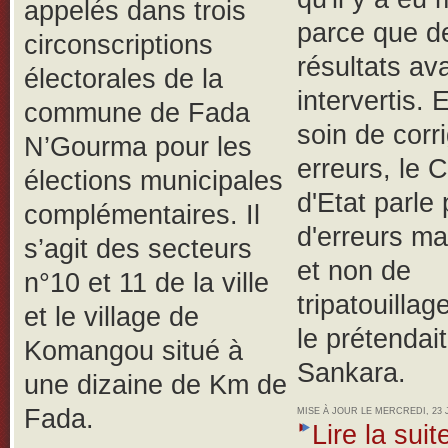
appelés dans trois
parce que d
circonscriptions
résultats av
électorales de la
intervertis.
E
commune de Fada
soin de corr
N’Gourma pour les
erreurs, le 
élections municipales
d'Etat parle 
complémentaires. Il
d'erreurs ma
s’agit des secteurs
et non de
n°10 et 11 de la ville
tripatouilla
et le village de
le prétendai
Komangou situé à
Sankara.
une dizaine de Km de
Fada.
MISE À JOUR LE MERCREDI, 23 J
Lire la suite