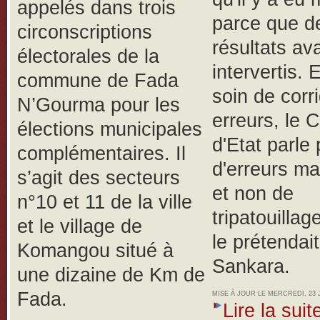
appelés dans trois
parce que d
circonscriptions
résultats av
électorales de la
intervertis.
E
commune de Fada
soin de corr
N’Gourma pour les
erreurs, le 
élections municipales
d'Etat parle 
complémentaires. Il
d'erreurs ma
s’agit des secteurs
et non de
n°10 et 11 de la ville
tripatouilla
et le village de
le prétendai
Komangou situé à
Sankara.
une dizaine de Km de
Fada.
MISE À JOUR LE MERCREDI, 23 J
Lire la suite