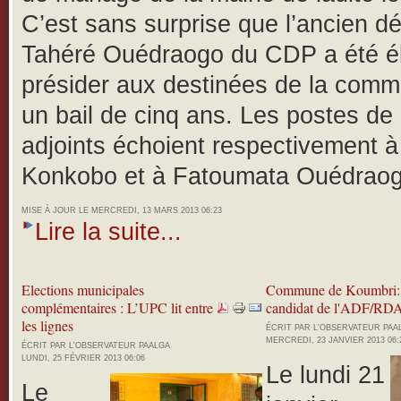
C’est sans surprise que l’ancien d
Tahéré Ouédraogo du CDP a été é
présider aux destinées de la com
un bail de cinq ans. Les postes de 
adjoints échoient respectivement 
Konkobo et à Fatoumata Ouédraog
MISE À JOUR LE MERCREDI, 13 MARS 2013 06:23
Lire la suite...
Elections municipales
Commune de Koumbri:
complémentaires : L’UPC lit entre
candidat de l'ADF/RDA
les lignes
ÉCRIT PAR L'OBSERVATEUR PA
MERCREDI, 23 JANVIER 2013 06:
ÉCRIT PAR L'OBSERVATEUR PAALGA
LUNDI, 25 FÉVRIER 2013 06:06
Le lundi 21
Le