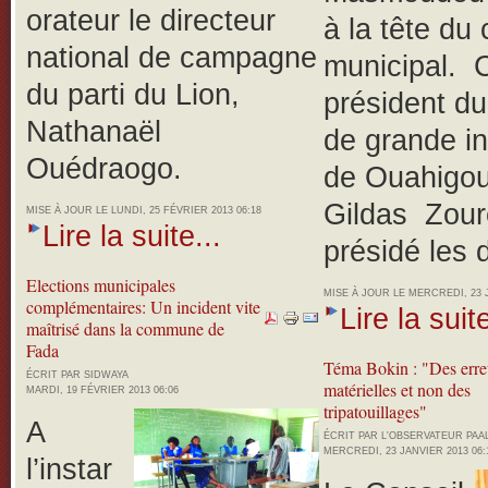
orateur le directeur
à la tête du 
national de campagne
municipal. C
du parti du Lion,
président du
Nathanaël
de grande i
Ouédraogo.
de Ouahigou
Gildas Zouré
MISE À JOUR LE LUNDI, 25 FÉVRIER 2013 06:18
Lire la suite...
présidé les 
Elections municipales
MISE À JOUR LE MERCREDI, 23 J
complémentaires: Un incident vite
Lire la suite
maîtrisé dans la commune de
Fada
Téma Bokin : "Des erre
ÉCRIT PAR SIDWAYA
matérielles et non des
MARDI, 19 FÉVRIER 2013 06:06
tripatouillages"
A
ÉCRIT PAR L'OBSERVATEUR PA
MERCREDI, 23 JANVIER 2013 06:
l’instar