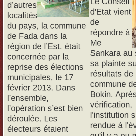
Le Conseil
d’autres
d'Etat vient
localités
de
du pays, la commune
répondre à
de Fada dans la
Me
région de l’Est, était
Sankara au 
concernée par la
sa plainte su
reprise des élections
résultats de 
municipales, le 17
commune d
février 2013. Dans
Bokin. Aprè
l’ensemble,
vérification,
l’opération s’est bien
l'institution s
déroulée.
Les
rendue à l'é
électeurs étaient
qu'il y a eu