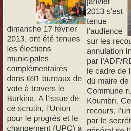
janvier
2013 s'est
tenue
dimanche 17 février
l’audience
2013, ont été tenues
sur les reco
les élections
annulation i
municipales
par l’ADF/R
complémentaires
le cadre de l
dans 691 bureaux de
du maire de 
vote à travers le
Commune ru
Burkina. A l’issue de
Koumbri. C
ce scrutin, l’Union
recours, l’un
pour le progrès et le
par le secrét
changement (UPC) a
général de 