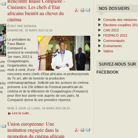
Rencontre Blaise Compaoré -
Cinéastes: Les chefs d’Etat
NOS DOSSIERS
africains bientôt au chevet du
cinéma
Conseils des ministres
Elections couplées 201
ÉCRIT PAR SIDWAYA
CAN 2013
DIMANCHE, 03 MARS 2013 22:16
FESPACO 2013
Le président du
Communiqués
Faso Blaise
Evènements
Compaoré a
Vidéos
annoncé le vendredi
1er mars 2013 à
Ouagadougou,
 une
SUIVEZ-NOUS SUR
l’organisation, les
ité
mois à venir, d’une
sous-
FACEBOOK
rencontre entre chefs d’Etat africains et professionnels
du 7e art, afin de booster la production
cinématographique. Sollicité par les acteurs du cinéma
 très
présents à la 23e édition du Festival panafricain du
nt.
cinéma et de la télévision de Ouagadougou (Fespaco)
le
pour être leur porte-voix auprès de ses pairs, M.
Compaoré donne là une première réponse.
MISE À JOUR LE LUNDI, 04 MARS 2013 06:23
Lire la suite...
Union européenne: Une
institution engagée dans la
promotion du cinéma africain