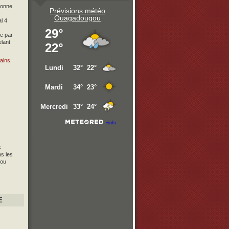
ionne
Prévisions météo
Ouagadougou
l 4
e par
lant.
ains
s
s les
 ou
E