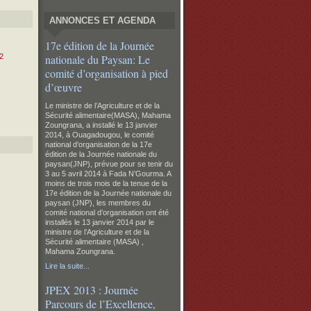
ANNONCES ET AGENDA
17e édition de la Journée
2
nationale du Paysan: Le
comité d’organisation à pied
d’œuvre
Le ministre de l’Agriculture et de la
Sécurité alimentaire(MASA), Mahama
Zoungrana, a installé le 13 janvier
2014, à Ouagadougou, le comité
national d’organisation de la 17e
édition de la Journée nationale du
paysan(JNP), prévue pour se tenir du
3 au 5 avril 2014 à Fada N’Gourma.
A
moins de trois mois de la tenue de la
17e édition de la Journée nationale du
paysan (JNP), les membres du
comité national d’organisation ont été
installés le 13 janvier 2014 par le
ministre de l’Agriculture et de la
Sécurité alimentaire (MASA) ,
Mahama Zoungrana.
Lire la suite...
JPEX 2013 : Journée
Parcours de l’Excellence,