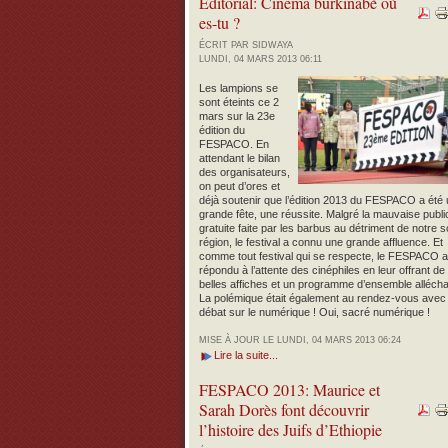
Editorial: Cinéma burkinabè où
es-tu ?
ÉCRIT PAR SIDWAYA
LUNDI, 04 MARS 2013 06:11
Les lampions se
sont éteints ce 2
mars sur la 23e
édition du
FESPACO. En
attendant le bilan
des organisateurs,
on peut d’ores et
déjà soutenir que l’édition 2013 du FESPACO a été
grande fête, une réussite. Malgré la mauvaise public
gratuite faite par les barbus au détriment de notre 
région, le festival a connu une grande affluence. Et
comme tout festival qui se respecte, le FESPACO a
répondu à l’attente des cinéphiles en leur offrant de
belles affiches et un programme d’ensemble allécha
La polémique était également au rendez-vous avec 
débat sur le numérique ! Oui, sacré numérique !
MISE À JOUR LE LUNDI, 04 MARS 2013 06:24
Lire la suite...
FESPACO 2013: Maurice et
Sarah Dorès font découvrir
l’histoire des Juifs d’Ethiopie