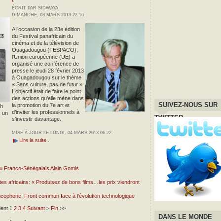
ÉCRIT PAR SIDWAYA
DIMANCHE, 03 MARS 2013 22:16
A l’occasion de la 23e édition
du Festival panafricain du
cinéma et de la télévision de
Ouagadougou (FESPACO),
l’Union européenne (UE) a
organisé une conférence de
presse le jeudi 28 février 2013
à Ouagadougou sur le thème
« Sans culture, pas de futur ».
L’objectif était de faire le point
des actions qu’elle mène dans
SUIVEZ-NOUS SUR
la promotion du 7e art et
ah
d’inviter les professionnels à
, un
TWITTER
s’investir davantage.
MISE À JOUR LE LUNDI, 04 MARS 2013 06:22
Lire la suite...
du Franco-Sénégalais Alain Gomis
 africains: « Produisez de bons films…les prix viendront
ancophone: Front commun face à l’évolution technologique
ent
1
2
3
4
Suivant
>
Fin
>>
DANS LE MONDE