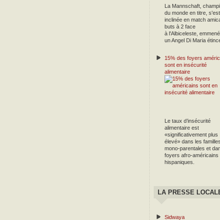
La Mannschaft, champ
du monde en titre, s'est
inclinée en match amica
buts à 2 face
à l'Albiceleste, emmené
un Angel Di Maria étince
15% des foyers améric
sont en insécurité
alimentaire
Le taux d’insécurité
alimentaire est
«significativement plus
élevé» dans les famille
mono-parentales et dan
foyers afro-américains
hispaniques.
LA PRESSE LOCAL
Sidwaya