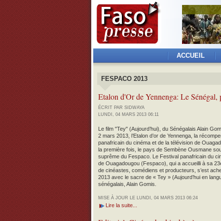
ACCUEIL
FESPACO 2013
Etalon d'Or de Yennenga: Le Sénégal, p
ÉCRIT PAR SIDWAYA
LUNDI, 04 MARS 2013 06:11
Le film "Tey" (Aujourd’hui), du Sénégalais Alain Go
2 mars 2013, l’Etalon d’or de Yennenga, la récompe
panafricain du cinéma et de la télévision de Ouag
la première fois, le pays de Sembène Ousmane so
suprême du Fespaco.
Le Festival panafricain du cin
de Ouagadougou (Fespaco), qui a accueilli à sa 23e é
de cinéastes, comédiens et producteurs, s’est ach
2013 avec le sacre de « Tey » (Aujourd’hui en langu
sénégalais, Alain Gomis.
MISE À JOUR LE LUNDI, 04 MARS 2013 06:24
Lire la suite...