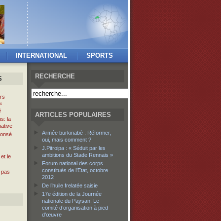
INTERNATIONAL
SPORTS
RECHERCHE
S
rs
«
é
ARTICLES POPULAIRES
s: la
native
Armée burkinabè : Réformer,
 Gonsé
oui, mais comment ?
J.Pitroipa : « Séduit par les
ambitions du Stade Rennais »
et le
Forum national des corps
constitués de l’Etat, octobre
 pas
2012
De l’huile frelatée saisie
17e édition de la Journée
nationale du Paysan: Le
comité d’organisation à pied
d’œuvre