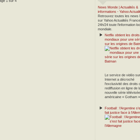
age 1 sur 4
News Monde | Actualités &
informations - Yahoo Actual
Retrouvez toutes les news
sur Yahoo Actualités France
24h/24 toute l'information lo
mondiale.
Netflix obtient les droits
mondiaux pour une sér
sur les origines de Ba
Le service de vidéo su
Internet a décroché
l'exclusivité des droits 
rediffusion en ligne de l
nouvelle série télévisée
américaine « Gotham »
Football : l'Argentine s'
fait justice face à l'All