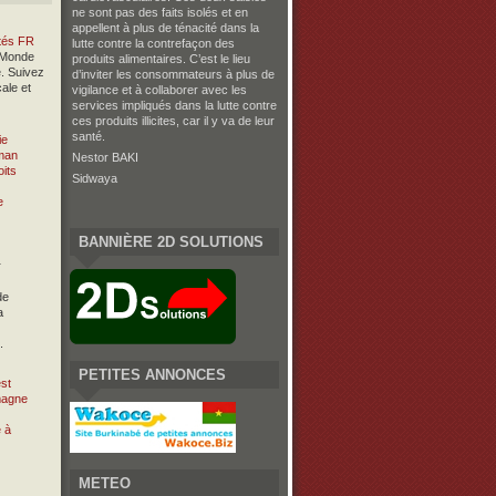
ne sont pas des faits isolés et en
appellent à plus de ténacité dans la
ités FR
lutte contre la contrefaçon des
 Monde
produits alimentaires. C’est le lieu
. Suivez
d’inviter les consommateurs à plus de
cale et
vigilance et à collaborer avec les
services impliqués dans la lutte contre
ces produits illicites, car il y va de leur
santé.
ie
tman
Nestor BAKI
Sidwaya
BANNIÈRE 2D SOLUTIONS
r
de
a
.
PETITES ANNONCES
est
emagne
METEO