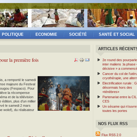
POLITIQUE
ECONOMIE
SOCIÉTÉ
SANTÉ ET SOCIAL
ARTICLES RÉCENT
our la première fois
2e round des pourparle
inter maliens :la phase 
décisive » a commenc
Cancer du col de l’utéru
cryothérapie, une alter
mis, a remporté le samedi
Electrification rurale :
nse majeure du Festival
désormais hors des
adougou (Fespaco). Pour
«ténèbres»
ulève la récompense
éma et de la télévision
Partenariat entre la CIL 
dition, plus d’un millier
CES
evé le samedi 2 mars
Un sésame qui n’ouvre
e wolof), du réalisateur
toutes les portes
NOS FLUX RSS
Flux RSS 2.0