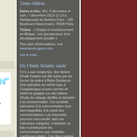
2eme édition
Dates et lieu:
Ven. 6 décembre et
sam. 7 décembre 2013-11-13 à
l’Ambassade du Burkina Faso -
159
Boulevard Haussmann, 75008 Paris
Thème
: « Emploi et Investissement
en Afrique : Les perspectives d’un
développement durable »
Pour plus d’informations, voir :
www.laceb-agora.com
Lire la suite...
De l’huile frelatée saisie
Il n’y a pas longtemps, des bidons
d’huile frelatée ont été saisis par les
forces de police à Bobo-Dioulasso.
Une opération du même type à
Ouagadougou a aussi permis de
mettre le grappin sur des bidons
d’huile de vidange distillée et destinée
à la consommation. Ces produits
impropres à la consommation sont
dommageables à la santé des
consommateurs. Les impuretés
peuvent s’accumuler dans les
vaisseaux sanguins, s’attaquer au
foie et prédisposer les
consommateurs aux maladies
cardiovasculaires. Ces deux saisies