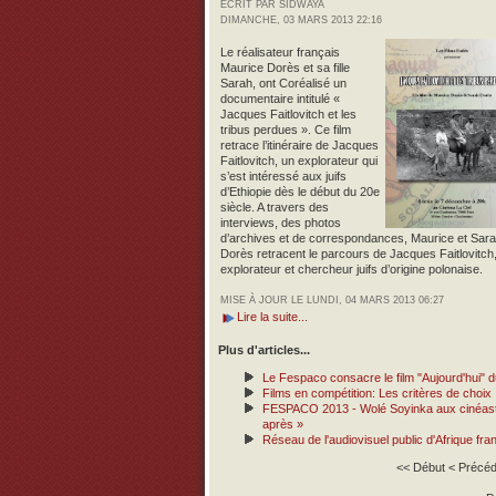
ÉCRIT PAR SIDWAYA
DIMANCHE, 03 MARS 2013 22:16
Le réalisateur français
Maurice Dorès et sa fille
Sarah, ont Coréalisé un
documentaire intitulé «
Jacques Faitlovitch et les
tribus perdues ». Ce film
retrace l’itinéraire de Jacques
Faitlovitch, un explorateur qui
s’est intéressé aux juifs
d’Ethiopie dès le début du 20e
siècle.
A travers des
interviews, des photos
d’archives et de correspondances, Maurice et Sar
Dorès retracent le parcours de Jacques Faitlovitch
explorateur et chercheur juifs d’origine polonaise.
MISE À JOUR LE LUNDI, 04 MARS 2013 06:27
Lire la suite...
Plus d'articles...
Le Fespaco consacre le film "Aujourd'hui" 
Films en compétition: Les critères de choix
FESPACO 2013 - Wolé Soyinka aux cinéastes
après »
Réseau de l'audiovisuel public d'Afrique fr
<<
Début
<
Précéd