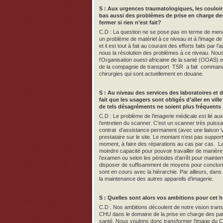
S : Aux urgences traumatologiques, les couloirs
bas aussi des problèmes de prise en charge des 
fermer si rien n’est fait?
C.D : La question ne se pose pas en terme de menace
un problème de matériel à ce niveau et à l’image de
et il est tout à fait au courant des efforts faits par 
nous la résolution des problèmes à ce niveau. No
l’Organisation ouest-africaine de la santé (OOAS) et
de la compagnie de transport TSR a fait command
chirurgies qui sont actuellement en douane.
S : Au niveau des services des laboratoires et d
fait que les usagers sont obligés d’aller en vil
de tels désagréments ne soient plus fréquents
C.D : Le problème de l’imagerie médicale est lié au
l’entretien du scanner. C’est un scanner très puiss
contrat d’assistance permanent (avec une liaison Vs
prestataire sur le site. Le montant n’est pas suppo
moment, à faire des réparations au cas par cas. La 
moindre capacité pour pouvoir travailler de manière 
l’examen ou selon les périodes d’arrêt pour maintena
disposer de suffisamment de moyens pour conclure
sont en cours avec la hiérarchie. Par ailleurs, da
la maintenance des autres appareils d’imagerie.
S : Quelles sont alors vos ambitions pour cet h
C.D : Nos ambitions découlent de notre vision trans
CHU dans le domaine de la prise en charge des patie
santé. Nous voulons donc transformer l’image du 