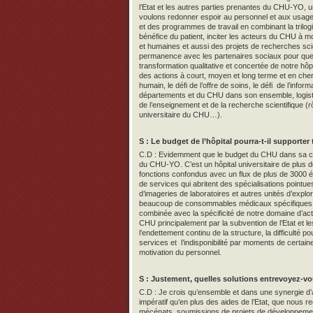
l’Etat et les autres parties prenantes du CHU-YO,
voulons redonner espoir au personnel et aux usager
et des programmes de travail en combinant la trilo
bénéfice du patient, inciter les acteurs du CHU à 
et humaines et aussi des projets de recherches scie
permanence avec les partenaires sociaux pour que 
transformation qualitative et concertée de notre hô
des actions à court, moyen et long terme et en cherc
humain, le défi de l’offre de soins, le défi de l’info
départements et du CHU dans son ensemble, logistiq
de l’enseignement et de la recherche scientifique (rô
universitaire du CHU…).
S : Le budget de l’hôpital pourra-t-il supporte
C.D : Evidemment que le budget du CHU dans sa con
du CHU-YO. C’est un hôpital universitaire de plus d
fonctions confondus avec un flux de plus de 3000 
de services qui abritent des spécialisations pointue
d’imageries de laboratoires et autres unités d’explor
beaucoup de consommables médicaux spécifiques ou
combinée avec la spécificité de notre domaine d’a
CHU principalement par la subvention de l’Etat et l
l’endettement continu de la structure, la difficulté p
services et l’indisponibilité par moments de certain
motivation du personnel.
S : Justement, quelles solutions entrevoyez-vo
C.D : Je crois qu’ensemble et dans une synergie d’ac
impératif qu’en plus des aides de l’Etat, que nous r
mécénats, soumissions de projets de développeme