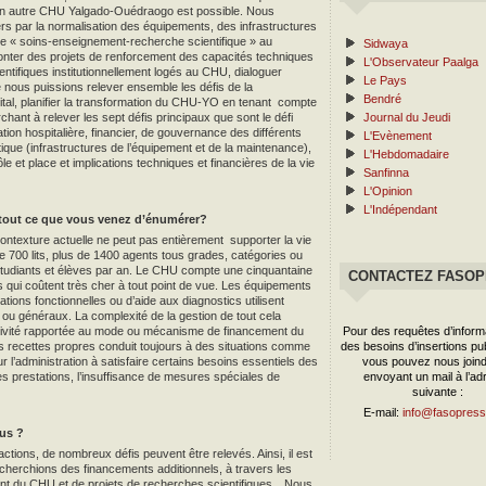
 un autre CHU Yalgado-Ouédraogo est possible. Nous
s par la normalisation des équipements, des infrastructures
gie « soins-enseignement-recherche scientifique » au
Sidwaya
monter des projets de renforcement des capacités techniques
L'Observateur Paalga
ntifiques institutionnellement logés au CHU, dialoguer
Le Pays
nous puissions relever ensemble les défis de la
Bendré
pital, planifier la transformation du CHU-YO en tenant compte
hant à relever les sept défis principaux que sont le défi
Journal du Jeudi
rmation hospitalière, financier, de gouvernance des différents
L'Evènement
ue (infrastructures de l’équipement et de la maintenance),
L'Hebdomadaire
le et place et implications techniques et financières de la vie
Sanfinna
L'Opinion
L'Indépendant
r tout ce que vous venez d’énumérer?
texture actuelle ne peut pas entièrement supporter la vie
e 700 lits, plus de 1400 agents tous grades, catégories ou
étudiants et élèves par an. Le CHU compte une cinquantaine
CONTACTEZ FASO
s qui coûtent très cher à tout point de vue. Les équipements
ations fonctionnelles ou d’aide aux diagnostics utilisent
 généraux. La complexité de la gestion de tout cela
ctivité rapportée au mode ou mécanisme de financement du
Pour des requêtes d’inform
es recettes propres conduit toujours à des situations comme
des besoins d’insertions publ
our l’administration à satisfaire certains besoins essentiels des
vous pouvez nous joind
es prestations, l’insuffisance de mesures spéciales de
envoyant un mail à l’ad
suivante :
E-mail:
info@fasopress
us ?
tions, de nombreux défis peuvent être relevés. Ainsi, il est
echerchions des financements additionnels, à travers les
nt du CHU et de projets de recherches scientifiques…Nous