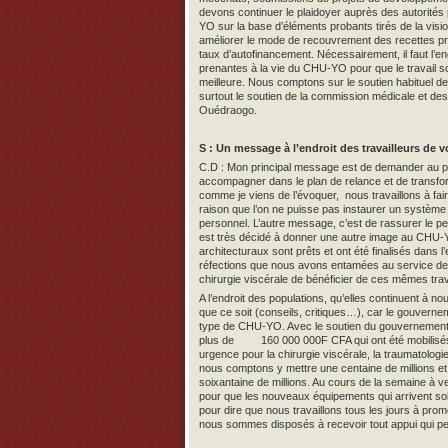
devons continuer le plaidoyer auprès des autorités
YO sur la base d’éléments probants tirés de la v
améliorer le mode de recouvrement des recettes pr
taux d’autofinancement. Nécessairement, il faut l’e
prenantes à la vie du CHU-YO pour que le travail so
meilleure. Nous comptons sur le soutien habituel de
surtout le soutien de la commission médicale et de
Ouédraogo.
S : Un message à l’endroit des travailleurs de v
C.D : Mon principal message est de demander au p
accompagner dans le plan de relance et de transfor
comme je viens de l’évoquer, nous travaillons à fair
raison que l’on ne puisse pas instaurer un système 
personnel. L’autre message, c’est de rassurer le
est très décidé à donner une autre image au CHU-Y
architecturaux sont prêts et ont été finalisés dans 
réfections que nous avons entamées au service de g
chirurgie viscérale de bénéficier de ces mêmes trav
A l’endroit des populations, qu’elles continuent à n
que ce soit (conseils, critiques…), car le gouverneme
type de CHU-YO. Avec le soutien du gouvernement 
plus de 160 000 000F CFA qui ont été mobilisés p
urgence pour la chirurgie viscérale, la traumatologie
nous comptons y mettre une centaine de millions et
soixantaine de millions. Au cours de la semaine à v
pour que les nouveaux équipements qui arrivent soien
pour dire que nous travaillons tous les jours à prom
nous sommes disposés à recevoir tout appui qui peu