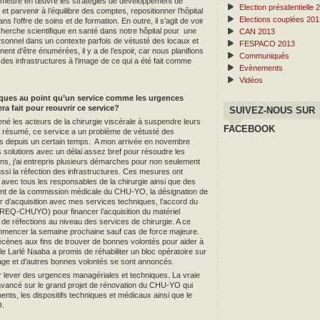
t mettre en œuvre les stratégies de développement de
Election présidentielle 
et parvenir à l’équilibre des comptes, repositionner l’hôpital
Elections couplées 201
ns l’offre de soins et de formation. En outre, il s’agit de voir
echerche scientifique en santé dans notre hôpital pour une
CAN 2013
ersonnel dans un contexte parfois de vétusté des locaux et
FESPACO 2013
ent d’être énumérées, il y a de l’espoir, car nous planifions
Communiqués
s infrastructures à l’image de ce qui a été fait comme
Evènements
Vidéos
iques au point qu’un service comme les urgences
era fait pour reouvrir ce service?
SUIVEZ-NOUS SUR
ené les acteurs de la chirurgie viscérale à suspendre leurs
FACEBOOK
n résumé, ce service a un problème de vétusté des
ifs depuis un certain temps. A mon arrivée en novembre
 solutions avec un délai assez bref pour résoudre les
ons, j’ai entrepris plusieurs démarches pour non seulement
ussi la réfection des infrastructures. Ces mesures ont
vec tous les responsables de la chirurgie ainsi que des
dent de la commission médicale du CHU-YO, la désignation de
r d’acquisition avec mes services techniques, l’accord du
REQ-CHUYO) pour financer l’acquisition du matériel
e réfections au niveau des services de chirurgie. A ce
ommencer la semaine prochaine sauf cas de force majeure.
ènes aux fins de trouver de bonnes volontés pour aider à
, le Larlé Naaba a promis de réhabiliter un bloc opératoire sur
Hage et d’autres bonnes volontés se sont annoncés.
ur lever des urgences managériales et techniques. La vraie
avancé sur le grand projet de rénovation du CHU-YO qui
nts, les dispositifs techniques et médicaux ainsi que le
O.