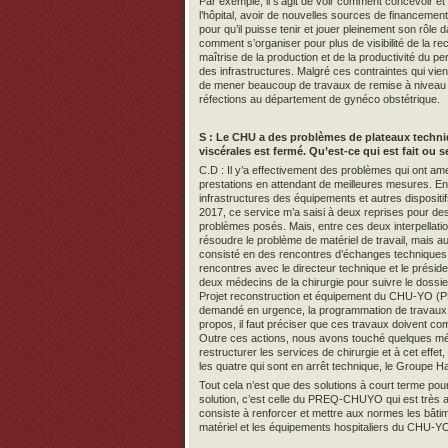
Par exemple, il s’agit de voir comment concevoir e
l’hôpital, avoir de nouvelles sources de financement 
pour qu’il puisse tenir et jouer pleinement son rôle da
comment s’organiser pour plus de visibilité de la r
maîtrise de la production et de la productivité du p
des infrastructures. Malgré ces contraintes qui vienn
de mener beaucoup de travaux de remise à niveau de
réfections au département de gynéco obstétrique.
S : Le CHU a des problèmes de plateaux techn
viscérales est fermé. Qu’est-ce qui est fait ou s
C.D : Il y’a effectivement des problèmes qui ont am
prestations en attendant de meilleures mesures. E
infrastructures des équipements et autres disposit
2017, ce service m’a saisi à deux reprises pour des
problèmes posés. Mais, entre ces deux interpellati
résoudre le problème de matériel de travail, mais a
consisté en des rencontres d’échanges techniques a
rencontres avec le directeur technique et le prési
deux médecins de la chirurgie pour suivre le dossie
Projet reconstruction et équipement du CHU-YO (P
demandé en urgence, la programmation de travaux d
propos, il faut préciser que ces travaux doivent c
Outre ces actions, nous avons touché quelques méc
restructurer les services de chirurgie et à cet effet
les quatre qui sont en arrêt technique, le Groupe 
Tout cela n’est que des solutions à court terme po
solution, c’est celle du PREQ-CHUYO qui est très 
consiste à renforcer et mettre aux normes les bâtime
matériel et les équipements hospitaliers du CHU-Y