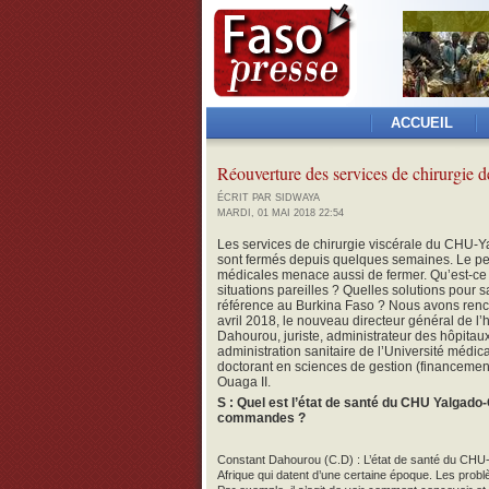
ACCUEIL
Réouverture des services de chirurgie 
ÉCRIT PAR SIDWAYA
MARDI, 01 MAI 2018 22:54
Les services de chirurgie viscérale du CHU
sont fermés depuis quelques semaines. Le p
médicales menace aussi de fermer. Qu’est-ce q
situations pareilles ? Quelles solutions pour s
référence au Burkina Faso ? Nous avons renco
avril 2018, le nouveau directeur général de l’
Dahourou, juriste, administrateur des hôpitaux
administration sanitaire de l’Université médica
doctorant en sciences de gestion (financement 
Ouaga II.
S : Quel est l’état de santé du CHU Yalgad
commandes ?
Constant Dahourou (C.D) : L’état de santé du CHU-
Afrique qui datent d’une certaine époque. Les probl