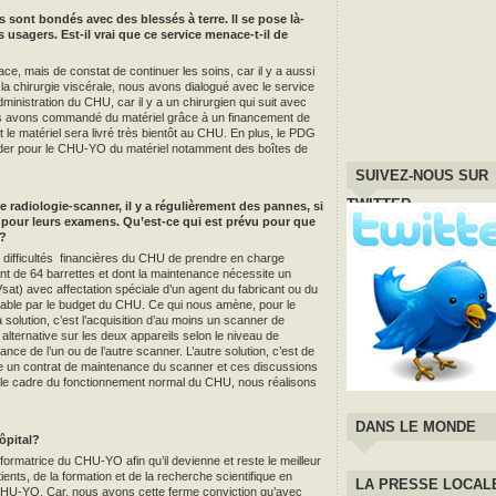
 sont bondés avec des blessés à terre. Il se pose là-
usagers. Est-il vrai que ce service menace-t-il de
, mais de constat de continuer les soins, car il y a aussi
 la chirurgie viscérale, nous avons dialogué avec le service
l’administration du CHU, car il y a un chirurgien qui suit avec
us avons commandé du matériel grâce à un financement de
 le matériel sera livré très bientôt au CHU. En plus, le PDG
er pour le CHU-YO du matériel notamment des boîtes de
SUIVEZ-NOUS SUR
TWITTER
e radiologie-scanner, il y a régulièrement des pannes, si
le pour leurs examens. Qu’est-ce qui est prévu pour que
 ?
x difficultés financières du CHU de prendre en charge
ant de 64 barrettes et dont la maintenance nécessite un
at) avec affectation spéciale d’un agent du fabricant ou du
rtable par le budget du CHU. Ce qui nous amène, pour le
solution, c’est l’acquisition d’au moins un scanner de
alternative sur les deux appareils selon le niveau de
nce de l’un ou de l’autre scanner. L’autre solution, c’est de
 un contrat de maintenance du scanner et ces discussions
ns le cadre du fonctionnement normal du CHU, nous réalisons
DANS LE MONDE
ôpital?
formatrice du CHU-YO afin qu’il devienne et reste le meilleur
nts, de la formation et de la recherche scientifique en
LA PRESSE LOCAL
CHU-YO. Car, nous avons cette ferme conviction qu’avec