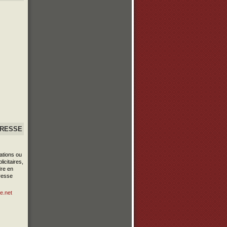
PRESSE
ations ou
icitaires,
re en
resse
e.net