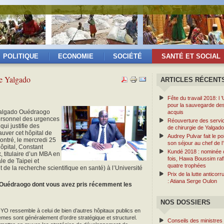
POLITIQUE
ECONOMIE
SOCIÉTÉ
SANTÉ ET SOCIAL
de Yalgado
ARTICLES RÉCENT
Fête du travail 2018: l 
pour la sauvegarde de
-Yalgado Ouédraogo
acquis
ersonnel des urgences
Réouverture des servi
ui justifie des
de chirurgie de Yalgado
auver cet hôpital de
Audrey Pulvar fait le po
ntré, le mercredi 25
son séjour au chef de l’
hôpital, Constant
Kundé 2018 : nominée 
, titulaire d’un MBA en
fois, Hawa Boussim raf
le de Taipei et
quatre trophées
de la recherche scientifique en santé) à l’Université
Prix de la lutte anticorr
: Atiana Serge Oulon
o-Ouédraogo dont vous avez pris récemment les
NOS DOSSIERS
YO ressemble à celui de bien d’autres hôpitaux publics en
èmes sont généralement d’ordre stratégique et structurel.
Conseils des ministres