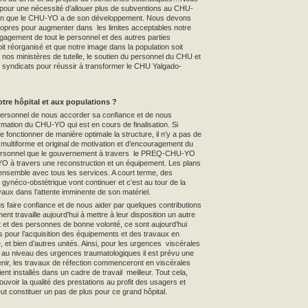
 pour une nécessité d’allouer plus de subventions au CHU-
ision que le CHU-YO a de son développement. Nous devons
opres pour augmenter dans les limites acceptables notre
ngagement de tout le personnel et des autres parties
it réorganisé et que notre image dans la population soit
 nos ministères de tutelle, le soutien du personnel du CHU et
s syndicats pour réussir à transformer le CHU Yalgado-
otre hôpital et aux populations ?
ersonnel de nous accorder sa confiance et de nous
mation du CHU-YO qui est en cours de finalisation. Si
e fonctionner de manière optimale la structure, il n’y a pas de
multiforme et original de motivation et d’encouragement du
 personnel que le gouvernement à travers le PREQ-CHU-YO
O à travers une reconstruction et un équipement. Les plans
l’ensemble avec tous les services. A court terme, des
ynéco-obstétrique vont continuer et c’est au tour de la
aux dans l’attente imminente de son matériel.
ous faire confiance et de nous aider par quelques contributions
nt travaille aujourd’hui à mettre à leur disposition un autre
et des personnes de bonne volonté, ce sont aujourd’hui
our l’acquisition des équipements et des travaux en
, et bien d’autres unités. Ainsi, pour les urgences viscérales
 au niveau des urgences traumatologiques il est prévu une
enir, les travaux de réfection commenceront en viscérales
t installés dans un cadre de travail meilleur. Tout cela,
ouvoir la qualité des prestations au profit des usagers et
t constituer un pas de plus pour ce grand hôpital.