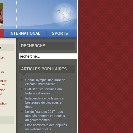
INTERNATIONAL
SPORTS
RECHERCHE
S
’UAS
s
ARTICLES POPULAIRES
ces
Canal Olympia: une salle de
int de
cinéma ultramoderne
Etat
PMU’B : Ces fortunés aux
cinq
fortunes diverses
le
Indépendance de la justice :
Les zones de blocages en
uption
débat
Loi de finances 2017 : Les
députés donnent leur quitus
au gouvernement
Liste nominative des députés
nouvellement élus