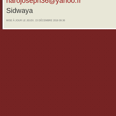
harojoseph36@yahoo.fr
Sidwaya
MISE À JOUR LE JEUDI, 15 DÉCEMBRE 2016 09:36